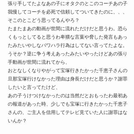
張り手してたよなあの子にオタクのとこのコーチあの子
我慢してコーチを必死で信頼してついてきたのに、、、
そこのとこどう思ってるんやろ？
たまたまあの動画が世間に流れただけだと思うわ。恐ら
くもっとしてると思うわ卑猥な言葉や脅した発言もあっ
たみたいやしなパワハラ行為はしてない言ってたよな。
うそか？逆に争う考えあったみたいやったけどあの張り
手動画が世間に流れてから、
おとなしくなりやがって宝塚行きたかった千恵子さんの
旦那宝塚行けなかった理由は身長だけだと思うか？謝罪
したいと言ってたけど、
あの子うけつけなかったのは当然だとおもったわ最初あ
の報道があった時、少しでも宝塚に行きたかった千恵子
さんの、ご主人を信用してテレビ見ていた人に謝罪はな
いんか？