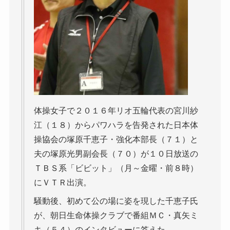
体操女子で２０１６年リオ五輪代表の宮川紗
江（１８）からパワハラを告発された日本体
操協会の塚原千恵子・強化本部長（７１）と
夫の塚原光男副会長（７０）が１０日放送の
ＴＢＳ系「ビビット」（月～金曜・前８時）
にＶＴＲ出演。
騒動後、初めて公の場に姿を現した千恵子氏
が、朝日生命体操クラブで番組ＭＣ・真矢ミ
キ（５４）のインタビューに答えた。