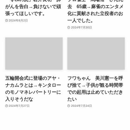
がんを告白→負けないで頑
去 65歳→麻雀のエンタメ
張ってほしいです。
化に貢献された立役者のお
一人でした。
2024年8月2日
2024年7月30日
五輪開会式に登場のアヤ・
フワちゃん 美川憲一を呼
ナカムラとは→キンタロー
び捨て→子供が観る時間帯
のモノマネレパートリーに
での起用は止めていただき
入りそうだな
たい
2024年7月27日
2024年7月24日