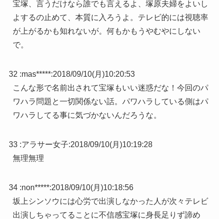
宝塚、言うだけなら誰でも言えるよ、塚原夫婦をよいし
よするの止めて、本質に入ろうよ。テレビ的には視聴率
が上がるかも知れないが。何もかもうやむやにしない
で。
32 :
mas*****
:
2018/09/10(月)10:20:53
こんな形で名前出されて宝塚もいい迷惑だな！今回のパ
ワハラ問題と一切関係ない話。パワハラしている側はパ
ワハラしてる事に気づかないんだろうな。
33 :
アラサー女子
:
2018/09/10(月)10:19:28
無理無理
34 :
non*****
:
2018/09/10(月)10:18:56
坂上シンソウには心労で出演しなかった人が次々テレビ
出演しちゃってることに不信感宝塚に身長足りず諦め