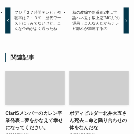
フジ「２７時間テレビ」視
秋の改編で新番組2本…世
聴率は７・３％ 歴代ワー
論ハネ返す坂上忍“MC力”の
ストに→みてないけど、こ
源泉→こんなんだからテレ
んな企画がよく通ったね
ビ離れが加速するの
関連記事
ClariSメンバーのカレン卒
ボディビルダー北井大五さ
業発表→夢をかなえて幸せ
ん死去→命と隣り合わせの
になってください。
体をなんだな