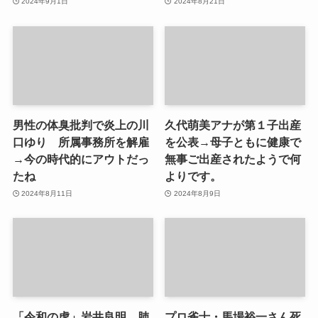
2024年9月1日
2024年8月21日
男性の体臭批判で炎上の川
久代萌美アナが第１子出産
口ゆり 所属事務所を解雇
を公表→母子ともに健康で
→今の時代的にアウトだっ
無事ご出産されたようで何
たね
よりです。
2024年8月11日
2024年8月9日
「令和の虎」岩井良明 肺
プロ雀士・馬場裕一さん死