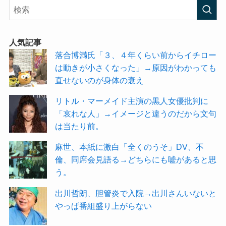
人気記事
落合博満氏「３、４年くらい前からイチロー
は動きが小さくなった」→原因がわかっても
直せないのが身体の衰え
リトル・マーメイド主演の黒人女優批判に
「哀れな人」→イメージと違うのだから文句
は当たり前。
麻世、本紙に激白「全くのうそ」DV、不
倫、同席会見語る→どちらにも嘘があると思
う。
出川哲朗、胆管炎で入院→出川さんいないと
やっぱ番組盛り上がらない