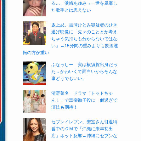
る…」浜崎あゆみ→一世を風靡し
た歌手とは思えない
坂上忍、吉澤ひとみ容疑者のひき
逃げ映像に「先々のこととか考え
ちゃう気持ちも分からないではな
い」→15分間の重みよりも飲酒運
転の方が重い
ふなっしー 実は横須賀出身だっ
た→かわいくて面白いからそんな
事どうでもいい。
清野菜名 ドラマ「トットちゃ
ん！」で黒柳徹子役に 似過ぎで
演技も期待！
セブンイレブン、安室さん引退特
番中のＣＭで「沖縄に来年初出
店」ネット反響→沖縄にセブンな