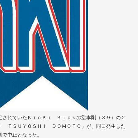
定されていたＫｉｎＫｉ Ｋｉｄｓの堂本剛（３９）の２
Ｉ ＴＳＵＹＯＳＨＩ ＤＯＭＯＴＯ」が、同日発生した
響で中止となった。