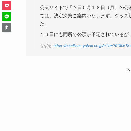
公式サイトで「本日６月１８日（月）の公
ては、決定次第ご案内いたします。グッズ
た。
１９日にも同所で公演が予定されているが
引用元:
https://headlines.yahoo.co.jp/hl?a=20180618
ス