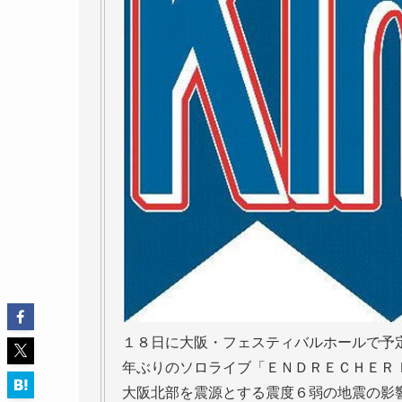
１８日に大阪・フェスティバルホールで予
年ぶりのソロライブ「ＥＮＤＲＥＣＨＥＲ
大阪北部を震源とする震度６弱の地震の影