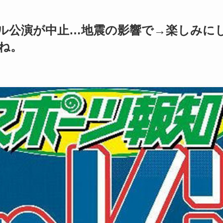
ル公演が中止…地震の影響で→楽しみに
ね。