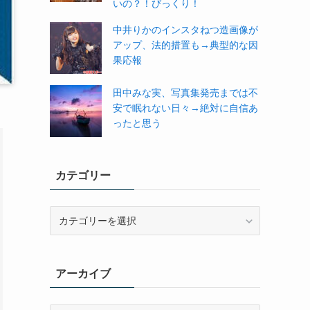
いの？！びっくり！
中井りかのインスタねつ造画像が
アップ、法的措置も→典型的な因
果応報
田中みな実、写真集発売までは不
安で眠れない日々→絶対に自信あ
ったと思う
カテゴリー
カ
テ
ゴ
リ
アーカイブ
ー