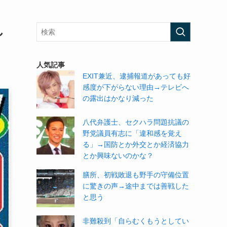
し
人気記事
EXIT兼近、逮捕報道があっても好
感度が下がらない理由→テレビへ
の露出はかなり減った
八代弁護士、セクハラ問題抗議の
野党議員有志に「違和感を覚え
る」→国防とか外交とか経済協力
とか興味ないのかな？
膳所、初戦敗退も野手の守備位置
に驚きの声→途中までは善戦した
と思う
非難殺到「自らむくもうとしてい