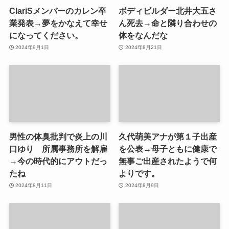
ClariSメンバーのカレン卒
ボディビルダー北井大五さ
業発表→夢をかなえて幸せ
ん死去→命と隣り合わせの
になってください。
体をなんだな
2024年9月1日
2024年8月21日
男性の体臭批判で炎上の川
久代萌美アナが第１子出産
口ゆり 所属事務所を解雇
を公表→母子ともに健康で
→今の時代的にアウトだっ
無事ご出産されたようで何
たね
よりです。
2024年8月11日
2024年8月9日