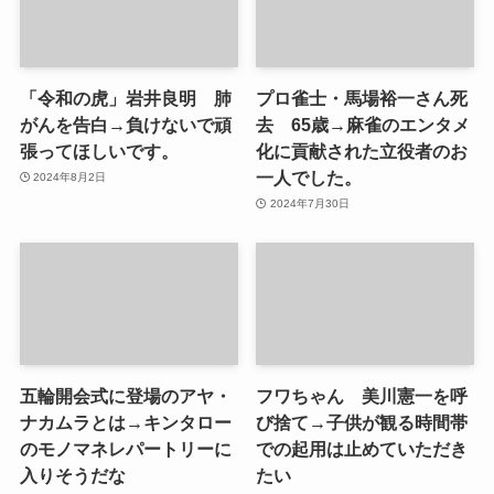
「令和の虎」岩井良明 肺
プロ雀士・馬場裕一さん死
がんを告白→負けないで頑
去 65歳→麻雀のエンタメ
張ってほしいです。
化に貢献された立役者のお
一人でした。
2024年8月2日
2024年7月30日
五輪開会式に登場のアヤ・
フワちゃん 美川憲一を呼
ナカムラとは→キンタロー
び捨て→子供が観る時間帯
のモノマネレパートリーに
での起用は止めていただき
入りそうだな
たい