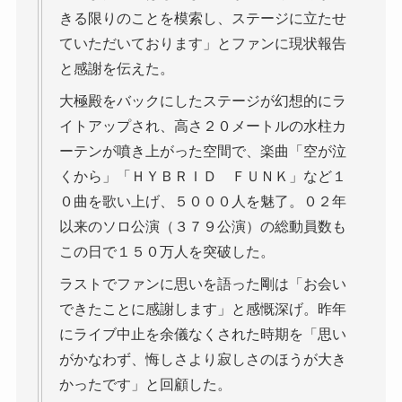
きる限りのことを模索し、ステージに立たせ
ていただいております」とファンに現状報告
と感謝を伝えた。
大極殿をバックにしたステージが幻想的にラ
イトアップされ、高さ２０メートルの水柱カ
ーテンが噴き上がった空間で、楽曲「空が泣
くから」「ＨＹＢＲＩＤ ＦＵＮＫ」など１
０曲を歌い上げ、５０００人を魅了。０２年
以来のソロ公演（３７９公演）の総動員数も
この日で１５０万人を突破した。
ラストでファンに思いを語った剛は「お会い
できたことに感謝します」と感慨深げ。昨年
にライブ中止を余儀なくされた時期を「思い
がかなわず、悔しさより寂しさのほうが大き
かったです」と回顧した。