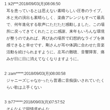
1 :
k2t***
:
2018/09/03(月)08:06:50
耳を患っているとは思えない素晴らしい圧巻のライブ。
水と光の演出も素晴らしく、楽曲アレンジもすべて最高
で、何年進化する歌声にただただ感動しました。この場
所に戻ってきてくれたことに感謝。来年もいろんな環境
が整うのであれば、再びあの場所で幻想的なライブを体
感できると幸せです。剛さんが耳や体調に合わせた音楽
活動を続けられますように。左耳の難聴、音響障害、痛
みが日に日に消えてなくなりますように。
2 :
zam*****
:
2018/09/03(月)08:00:58
ジャニーズじゃなかったら普通に音痴扱いされていたく
らい歌は上手くない
3 :
b77*****
:
2018/09/03(月)07:57:52
そんなんで同情求めんな