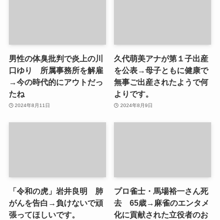
男性の体臭批判で炎上の川
久代萌美アナが第１子出産
口ゆり 所属事務所を解雇
を公表→母子ともに健康で
→今の時代的にアウトだっ
無事ご出産されたようで何
たね
よりです。
2024年8月11日
2024年8月9日
「令和の虎」岩井良明 肺
プロ雀士・馬場裕一さん死
がんを告白→負けないで頑
去 65歳→麻雀のエンタメ
張ってほしいです。
化に貢献された立役者のお