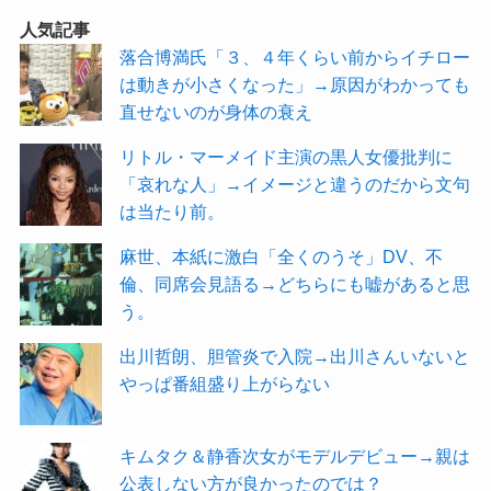
人気記事
落合博満氏「３、４年くらい前からイチロー
は動きが小さくなった」→原因がわかっても
直せないのが身体の衰え
リトル・マーメイド主演の黒人女優批判に
「哀れな人」→イメージと違うのだから文句
は当たり前。
麻世、本紙に激白「全くのうそ」DV、不
倫、同席会見語る→どちらにも嘘があると思
う。
出川哲朗、胆管炎で入院→出川さんいないと
やっぱ番組盛り上がらない
キムタク＆静香次女がモデルデビュー→親は
公表しない方が良かったのでは？