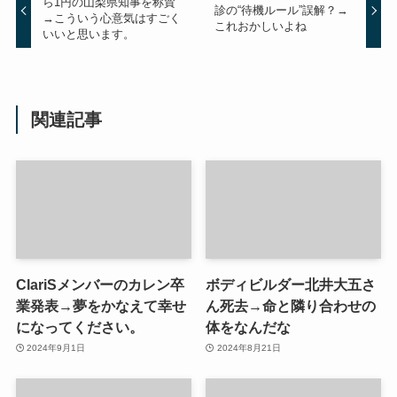
ら1円の山梨県知事を称賛
診の“待機ルール”誤解？→
→こういう心意気はすごく
これおかしいよね
いいと思います。
関連記事
ClariSメンバーのカレン卒
ボディビルダー北井大五さ
業発表→夢をかなえて幸せ
ん死去→命と隣り合わせの
になってください。
体をなんだな
2024年9月1日
2024年8月21日