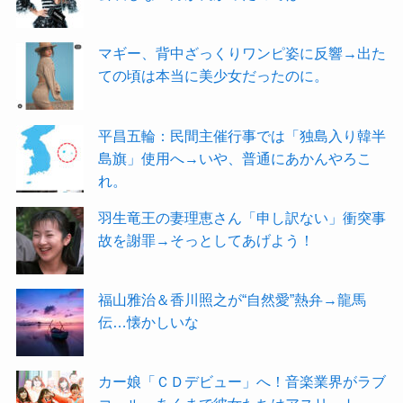
マギー、背中ざっくりワンピ姿に反響→出た
ての頃は本当に美少女だったのに。
平昌五輪：民間主催行事では「独島入り韓半
島旗」使用へ→いや、普通にあかんやろこ
れ。
羽生竜王の妻理恵さん「申し訳ない」衝突事
故を謝罪→そっとしてあげよう！
福山雅治＆香川照之が“自然愛”熱弁→龍馬
伝…懐かしいな
カー娘「ＣＤデビュー」へ！音楽業界がラブ