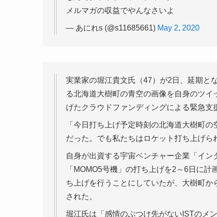
メルマガの収益でやんなさいよ
— あにれs (@s11685661)
May 2, 2020
実業家の堀江貴文氏（47）が2日、延期と
る北海道大樹町の青空の画像を自身のツイ
げたクラウドファンディングによる緊急支
「今日打ち上げ予定時刻の北海道大樹町の
だった。でも私たちはロケット打ち上げら
自身が出資する宇宙ベンチャー企業「イン
「MOMO5号機」の打ち上げを2～6日に
ち上げを行うことにしていたが、大樹町から
された。
堀江氏は「感情のぶつけ先がないISTのメ