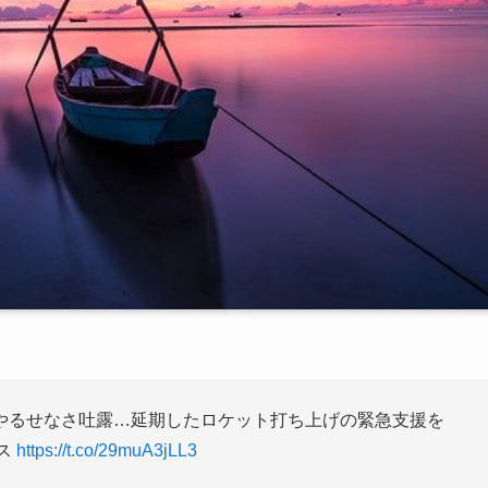
やるせなさ吐露…延期したロケット打ち上げの緊急支援を
ース
https://t.co/29muA3jLL3