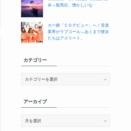
弁→龍馬伝…懐かしいな
カー娘「ＣＤデビュー」へ！音楽
業界がラブコール→あくまで彼女
たちはアスリート。
カテゴリー
カ
テ
ゴ
リ
アーカイブ
ー
ア
ー
カ