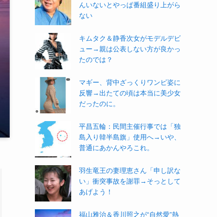
んいないとやっぱ番組盛り上がら
ない
キムタク＆静香次女がモデルデビ
ュー→親は公表しない方が良かっ
たのでは？
マギー、背中ざっくりワンピ姿に
反響→出たての頃は本当に美少女
だったのに。
平昌五輪：民間主催行事では「独
島入り韓半島旗」使用へ→いや、
普通にあかんやろこれ。
羽生竜王の妻理恵さん「申し訳な
い」衝突事故を謝罪→そっとして
あげよう！
福山雅治＆香川照之が“自然愛”熱