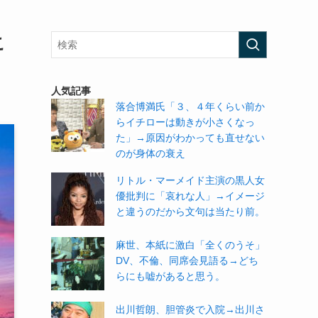
こ
人気記事
落合博満氏「３、４年くらい前か
らイチローは動きが小さくなっ
た」→原因がわかっても直せない
のが身体の衰え
リトル・マーメイド主演の黒人女
優批判に「哀れな人」→イメージ
と違うのだから文句は当たり前。
麻世、本紙に激白「全くのうそ」
DV、不倫、同席会見語る→どち
らにも嘘があると思う。
出川哲朗、胆管炎で入院→出川さ