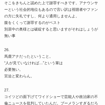
そこをきちんと認めた上で謝罪すべきです。アナウンサ
ーという社会的地位もあるので言い訳は視聴者やファン
の方に失礼ですし、何より通用しませんよ。
腹をくくって謝罪するのがベスト
別居中の奥様とは破綻すると思いますがそれはしょうが
無い事
26.
馬鹿アナだったということ。
“人が見ていなければ…”という輩は
必要無い。
宮迫と変わらん。
27.
コイツどの面下げてワイドショーで芸能人や政治家の不
倫ニュースを批判していたんだ。ブーメランすぎるだろ