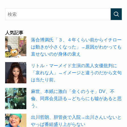
人気記事
落合博満氏「３、４年くらい前からイチロー
は動きが小さくなった」→原因がわかっても
直せないのが身体の衰え
リトル・マーメイド主演の黒人女優批判に
「哀れな人」→イメージと違うのだから文句
は当たり前。
麻世、本紙に激白「全くのうそ」DV、不
倫、同席会見語る→どちらにも嘘があると思
う。
出川哲朗、胆管炎で入院→出川さんいないと
やっぱ番組盛り上がらない