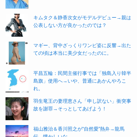
キムタク＆静香次女がモデルデビュー→親は
公表しない方が良かったのでは？
マギー、背中ざっくりワンピ姿に反響→出た
ての頃は本当に美少女だったのに。
平昌五輪：民間主催行事では「独島入り韓半
島旗」使用へ→いや、普通にあかんやろこ
れ。
羽生竜王の妻理恵さん「申し訳ない」衝突事
故を謝罪→そっとしてあげよう！
福山雅治＆香川照之が“自然愛”熱弁→龍馬
伝…懐かしいな