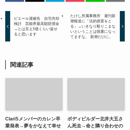
たけし所属事務所 週刊新
ピエール瀧被告 自宅売却
潮報道に「法的措置をと
検討 芸能界最高額賠償金
る」→いきなり殴りこまな
→とは言え5億くらい返せ
いということは慎重になっ
ると思います
てますな。 新潮だけに。
関連記事
ClariSメンバーのカレン卒
ボディビルダー北井大五さ
業発表→夢をかなえて幸せ
ん死去→命と隣り合わせの