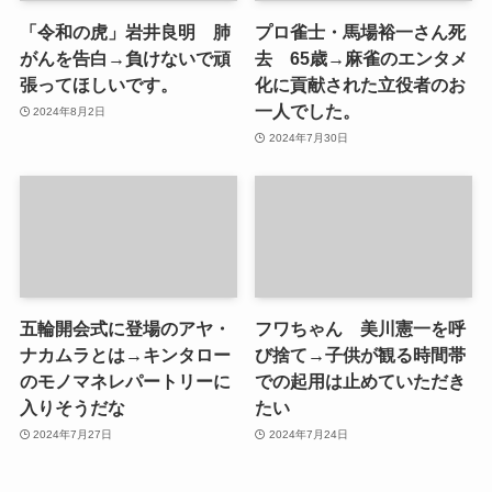
「令和の虎」岩井良明 肺
プロ雀士・馬場裕一さん死
がんを告白→負けないで頑
去 65歳→麻雀のエンタメ
張ってほしいです。
化に貢献された立役者のお
一人でした。
2024年8月2日
2024年7月30日
五輪開会式に登場のアヤ・
フワちゃん 美川憲一を呼
ナカムラとは→キンタロー
び捨て→子供が観る時間帯
のモノマネレパートリーに
での起用は止めていただき
入りそうだな
たい
2024年7月27日
2024年7月24日