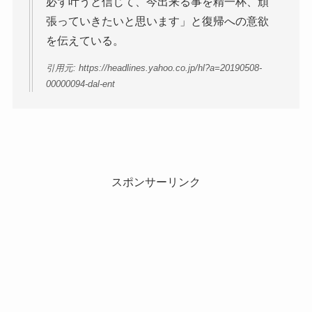
必ず叶うと信じて、今出来る事を精一杯、頑
張っていきたいと思います」と復帰への意欲
を伝えている。
引用元: https://headlines.yahoo.co.jp/hl?a=20190508-
00000094-dal-ent
スポンサーリンク