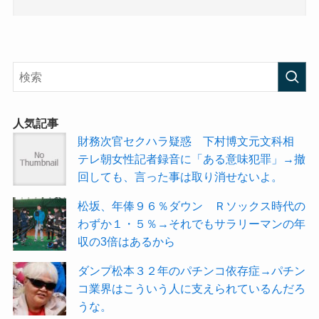
人気記事
財務次官セクハラ疑惑 下村博文元文科相
テレ朝女性記者録音に「ある意味犯罪」→撤
回しても、言った事は取り消せないよ。
松坂、年俸９６％ダウン Ｒソックス時代の
わずか１・５％→それでもサラリーマンの年
収の3倍はあるから
ダンプ松本３２年のパチンコ依存症→パチン
コ業界はこういう人に支えられているんだろ
うな。