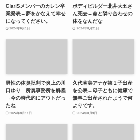
ClariSメンバーのカレン卒
ボディビルダー北井大五さ
業発表→夢をかなえて幸せ
ん死去→命と隣り合わせの
になってください。
体をなんだな
2024年9月1日
2024年8月21日
男性の体臭批判で炎上の川
久代萌美アナが第１子出産
口ゆり 所属事務所を解雇
を公表→母子ともに健康で
→今の時代的にアウトだっ
無事ご出産されたようで何
たね
よりです。
2024年8月11日
2024年8月9日