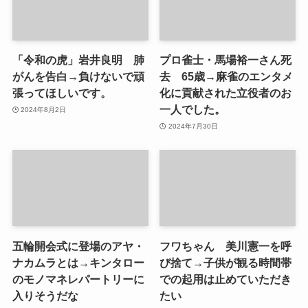
「令和の虎」岩井良明 肺
プロ雀士・馬場裕一さん死
がんを告白→負けないで頑
去 65歳→麻雀のエンタメ
張ってほしいです。
化に貢献された立役者のお
一人でした。
2024年8月2日
2024年7月30日
五輪開会式に登場のアヤ・
フワちゃん 美川憲一を呼
ナカムラとは→キンタロー
び捨て→子供が観る時間帯
のモノマネレパートリーに
での起用は止めていただき
入りそうだな
たい