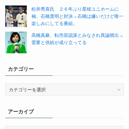
松井秀喜氏 ２６年ぶり星稜ユニホームに
袖、石橋貴明と対決→石橋は嫌いだけど唯一
楽しみにしてる番組。
高橋真麻、転売容認派とみなされ異論噴出→
需要と供給が成り立ってる
カテゴリー
カ
テ
ゴ
リ
アーカイブ
ー