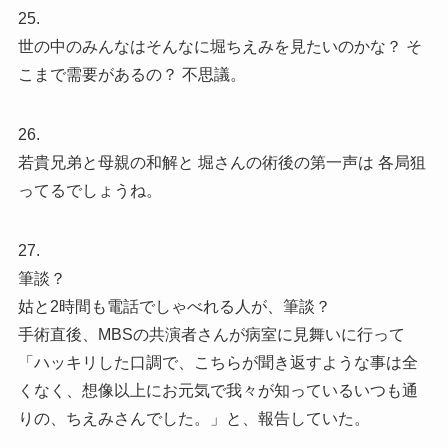
25.
世の中のみんなはそんなに堀ちえみを見たいのかな？ そ
こまで需要があるの？ 不思議。
26.
若貴兄弟と母親の和解と 堀さんの術後の第一声は 各局狙
ってるでしょうね。
27.
筆談？
姑と2時間も電話でしゃべれる人が、筆談？
手術直後、MBSの共演者さんが病室に見舞いに行って
「ハッキリした口調で、こちらが聞き返すような事は全
くなく、想像以上にお元気で我々が知っているいつも通
りの、ちえみさんでした。」と、報告していた。