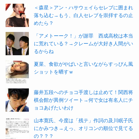
＜森星＞アン・ハサウェイらセレブに囲まれ
落ち込む→もう、白人セレブを崇拝するの止
めたら？
「アメトーーク！」が謝罪 西成高校は本当
に荒れている？→クレームが大好き人間がい
るからね
夏菜、食欲がやばいと言いながらすっぴん風
ショットを晒すｗ
藤井五段へのチョコ手渡しは止めて！関西将
棋会館が異例ツイート→何で女は有名人にチ
ョコあげたいわけ
山本寛氏、今度は「残テ」作詞の及川眠子氏
にかみつき→えっ、オリコンの順位で見てる
の？？？