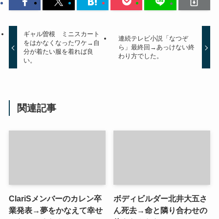
ギャル曽根 ミニスカート
連続テレビ小説「なつぞ
をはかなくなったワケ→自
ら」最終回→あっけない終
分が着たい服を着れば良
わり方でした。
い。
関連記事
ClariSメンバーのカレン卒
ボディビルダー北井大五さ
業発表→夢をかなえて幸せ
ん死去→命と隣り合わせの