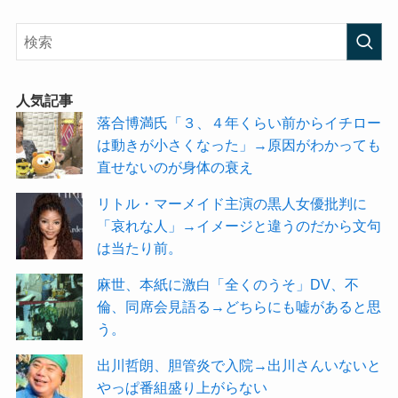
人気記事
落合博満氏「３、４年くらい前からイチロー
は動きが小さくなった」→原因がわかっても
直せないのが身体の衰え
リトル・マーメイド主演の黒人女優批判に
「哀れな人」→イメージと違うのだから文句
は当たり前。
麻世、本紙に激白「全くのうそ」DV、不
倫、同席会見語る→どちらにも嘘があると思
う。
出川哲朗、胆管炎で入院→出川さんいないと
やっぱ番組盛り上がらない