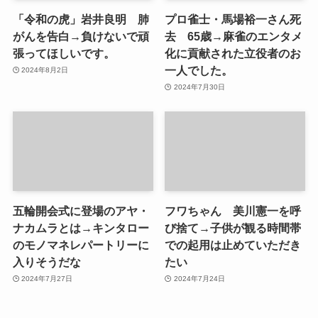
「令和の虎」岩井良明 肺
プロ雀士・馬場裕一さん死
がんを告白→負けないで頑
去 65歳→麻雀のエンタメ
張ってほしいです。
化に貢献された立役者のお
一人でした。
2024年8月2日
2024年7月30日
五輪開会式に登場のアヤ・
フワちゃん 美川憲一を呼
ナカムラとは→キンタロー
び捨て→子供が観る時間帯
のモノマネレパートリーに
での起用は止めていただき
入りそうだな
たい
2024年7月27日
2024年7月24日