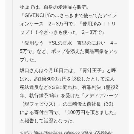
物販では、自身の愛用品を販売。
「GIVENCHYの…さっきまで使ってたアイフ
ォンケース 2～3万円で」「使用済み！！リ
ップ！！今さっきも使った 2～3万で」
「愛用なう YSLの香水 杏里のにおい 4～
5万で」など、ポップを添えた商品画像をアッ
プした。
坂口さんは今月18日には、「青汁王子」と呼
ばれ、約1億8000万円を脱税したとして法人
税法違反などの罪に問われ、有罪判決（懲役2
年、執行猶予4年）を受けた「メディアハーツ
（現ファビウス）」の三崎優太前社長（30）
による寄付企画で、「100万円を頂きました」
と報告して話題となった。
引用元: https://headlines.yahoo.co.jp/hl?a=20190928-