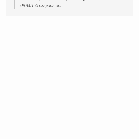
09280160-nksports-ent