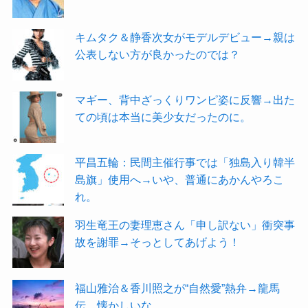
キムタク＆静香次女がモデルデビュー→親は
公表しない方が良かったのでは？
マギー、背中ざっくりワンピ姿に反響→出た
ての頃は本当に美少女だったのに。
平昌五輪：民間主催行事では「独島入り韓半
島旗」使用へ→いや、普通にあかんやろこ
れ。
羽生竜王の妻理恵さん「申し訳ない」衝突事
故を謝罪→そっとしてあげよう！
福山雅治＆香川照之が“自然愛”熱弁→龍馬
伝…懐かしいな