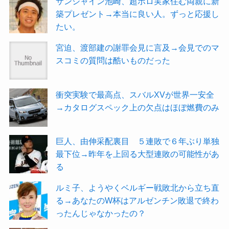
サンシャイン池崎、超ボロ実家住む両親に新
築プレゼント→本当に良い人。ずっと応援し
たい。
宮迫、渡部建の謝罪会見に言及→会見でのマ
スコミの質問は酷いものだった
衝突実験で最高点、スバルXVが世界一安全
→カタログスペック上の欠点はほぼ燃費のみ
巨人、由伸采配裏目 ５連敗で６年ぶり単独
最下位→昨年を上回る大型連敗の可能性があ
る
ルミ子、ようやくベルギー戦敗北から立ち直
る→あなたのW杯はアルゼンチン敗退で終わ
ったんじゃなかったの？