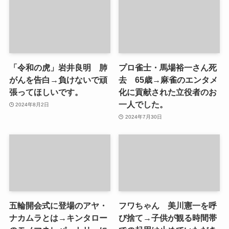
「令和の虎」岩井良明 肺
プロ雀士・馬場裕一さん死
がんを告白→負けないで頑
去 65歳→麻雀のエンタメ
張ってほしいです。
化に貢献された立役者のお
一人でした。
2024年8月2日
2024年7月30日
五輪開会式に登場のアヤ・
フワちゃん 美川憲一を呼
ナカムラとは→キンタロー
び捨て→子供が観る時間帯