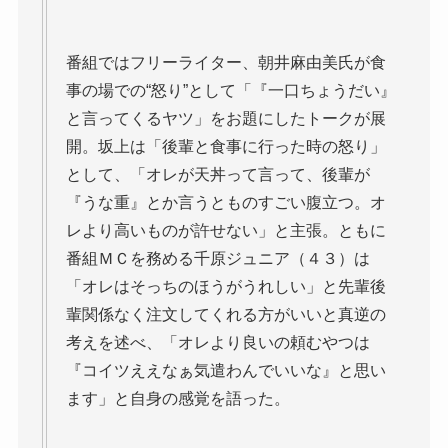
番組ではフリーライター、朝井麻由美氏が食
事の場での“怒り”として「『一口ちょうだい』
と言ってくるヤツ」をお題にしたトークが展
開。坂上は「後輩と食事に行った時の怒り」
として、「オレが天丼って言って、後輩が
『うな重』とか言うとものすごい腹立つ。オ
レより高いものが許せない」と主張。ともに
番組ＭＣを務める千原ジュニア（４３）は
「オレはそっちのほうがうれしい」と先輩後
輩関係なく注文してくれる方がいいと真逆の
考えを述べ、「オレより良いの頼むやつは
『コイツええなぁ気遣わんでいいな』と思い
ます」と自身の感覚を語った。