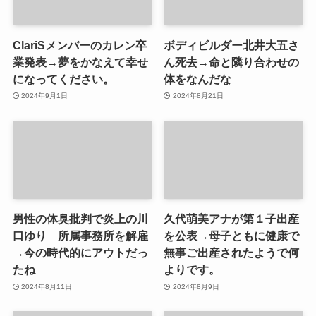
ClariSメンバーのカレン卒
ボディビルダー北井大五さ
業発表→夢をかなえて幸せ
ん死去→命と隣り合わせの
になってください。
体をなんだな
2024年9月1日
2024年8月21日
男性の体臭批判で炎上の川
久代萌美アナが第１子出産
口ゆり 所属事務所を解雇
を公表→母子ともに健康で
→今の時代的にアウトだっ
無事ご出産されたようで何
たね
よりです。
2024年8月11日
2024年8月9日