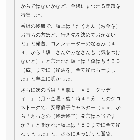
からではないかなど、金銭にまつわる問題を
特集した。
番組の終盤で、坂上は「たくさん（お金を）
お持ちの方ほど、行き先を決めておかない
と」と発言。コメンテーターのなるみ（４
４）から「坂上さんやみなさんも（気をつけ
ないと）」と言われた坂上は「僕はもう５０
（歳）までに（終活を）全て終わらせまし
た」と率直に明かした。
さらに次の番組「直撃ＬＩＶＥ グッデ
ィ！」（月～金曜・後１時４５分）とのクロ
ストークで、安藤優子キャスター（５９）か
ら「さっきの（終活終了）発言は本当です
か？」と聞かれた坂上は「５０までに全て終
わりました」と、さらにきっぱりと返答。