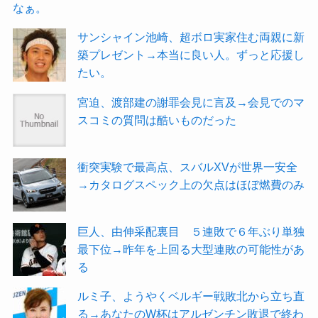
なぁ。
サンシャイン池崎、超ボロ実家住む両親に新
築プレゼント→本当に良い人。ずっと応援し
たい。
宮迫、渡部建の謝罪会見に言及→会見でのマ
スコミの質問は酷いものだった
衝突実験で最高点、スバルXVが世界一安全
→カタログスペック上の欠点はほぼ燃費のみ
巨人、由伸采配裏目 ５連敗で６年ぶり単独
最下位→昨年を上回る大型連敗の可能性があ
る
ルミ子、ようやくベルギー戦敗北から立ち直
る→あなたのW杯はアルゼンチン敗退で終わ