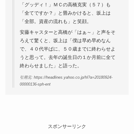
「グッディ！」ＭＣの高橋克実（５７）も
「全てですか？」と畳みかけると、坂上は
「全部。資産の流れも」と笑顔。
安藤キャスターと高橋が「はぁ～」と声をそ
ろえて驚くと、坂上は「僕は早め早めなん
で、４０代半ばに、５０歳までに終わらせよ
うと思って。去年の誕生日の１か月前に全て
終わらせました」と語った。
引用元: https://headlines.yahoo.co.jp/hl?a=20180924-
00000136-sph-ent
スポンサーリンク