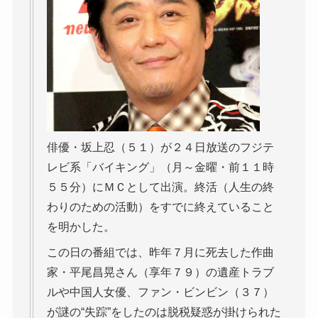
俳優・坂上忍（５１）が２４日放送のフジテ
レビ系「バイキング」（月～金曜・前１１時
５５分）にＭＣとして出演。終活（人生の終
わりのための活動）をすでに終えていること
を明かした。
この日の番組では、昨年７月に死去した作曲
家・平尾昌晃さん（享年７９）の遺産トラブ
ルや中国人女優、ファン・ビンビン（３７）
が謎の“失踪”をしたのは脱税疑惑が掛けられた