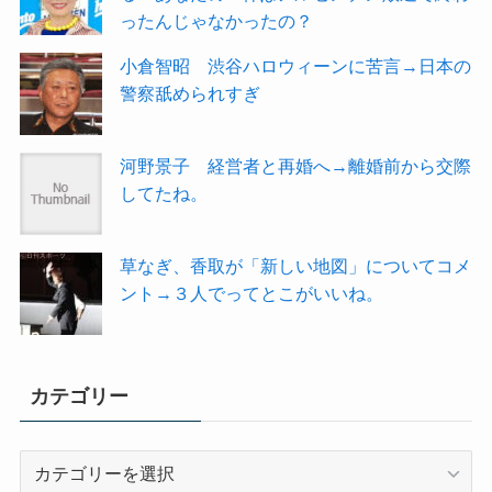
ったんじゃなかったの？
小倉智昭 渋谷ハロウィーンに苦言→日本の
警察舐められすぎ
河野景子 経営者と再婚へ→離婚前から交際
してたね。
草なぎ、香取が「新しい地図」についてコメ
ント→３人でってとこがいいね。
カテゴリー
カ
テ