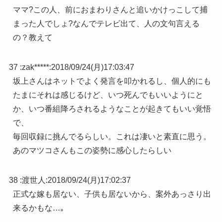
ママ?この人、前におまわりさんと追いかけっこして捕
まった人でしょ?なんでテレビ出て、人の文句言える
の？教えて
37 :
zak*****
:
2018/09/24(月)17:03:47
坂上さんはネットでよく発言を叩かれるし、個人的にも
たまにそれは感じるけど、いつ死んでもいいようにと
か、いつ番組降ろされるようなことが起きてもいい覚悟
で、
毎回収録に挑んでるらしい。これは凄いと素直に思う。
あのマツコさんもこの姿勢に感心したらしい
38 :
渡世人
:
2018/09/24(月)17:02:37
正式な嫁も居ない、子供も居ないから、案外あっさり出
来るかもな…｡