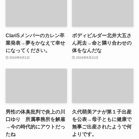
ClariSメンバーのカレン卒
ボディビルダー北井大五さ
業発表→夢をかなえて幸せ
ん死去→命と隣り合わせの
になってください。
体をなんだな
2024年9月1日
2024年8月21日
男性の体臭批判で炎上の川
久代萌美アナが第１子出産
口ゆり 所属事務所を解雇
を公表→母子ともに健康で
→今の時代的にアウトだっ
無事ご出産されたようで何
たね
よりです。