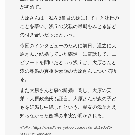
が初めて。
大原さんは「私を5番目の妹にして」と浅丘の
ことを慕い、浅丘の父親の最期をみとるほど
の付き合いだったという。
今回のインタビューのために前日、過去に大
原さんと結婚していた森進一に電話して、エ
ピソードを聞いたという浅丘は、大原さんと
森の離婚の真相や素顔の大原さんについて語
る。
また大原さんと森の離婚に関し、大原の実
弟・大原政光氏も証言。大原さんが森の子ど
もを妊娠し中絶したという、親友の浅丘さえ
知らなかった衝撃の事実が明かされる。
引用元:https://headlines.yahoo.co.jp/hl?a=20190620-
00000341-oric-ent