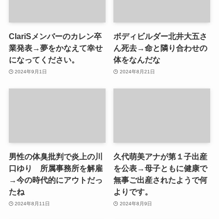
ClariSメンバーのカレン卒
ボディビルダー北井大五さ
業発表→夢をかなえて幸せ
ん死去→命と隣り合わせの
になってください。
体をなんだな
2024年9月1日
2024年8月21日
男性の体臭批判で炎上の川
久代萌美アナが第１子出産
口ゆり 所属事務所を解雇
を公表→母子ともに健康で
→今の時代的にアウトだっ
無事ご出産されたようで何
たね
よりです。
2024年8月11日
2024年8月9日