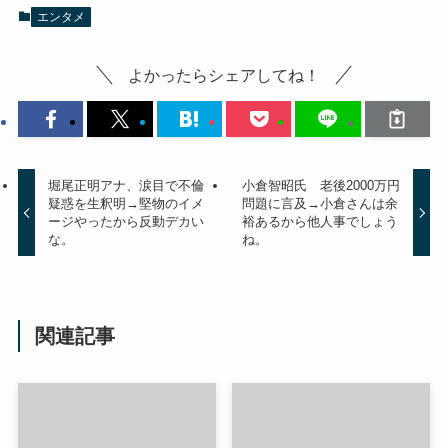
エンタメ
よかったらシェアしてね！
堀尾正明アナ、涙目で不倫
小倉智昭氏 老後2000万円
疑惑を生釈明→堅物のイメ
問題に言及→小倉さんは余
ージやったから反動デカい
裕あるから他人事でしょう
な。
ね。
関連記事