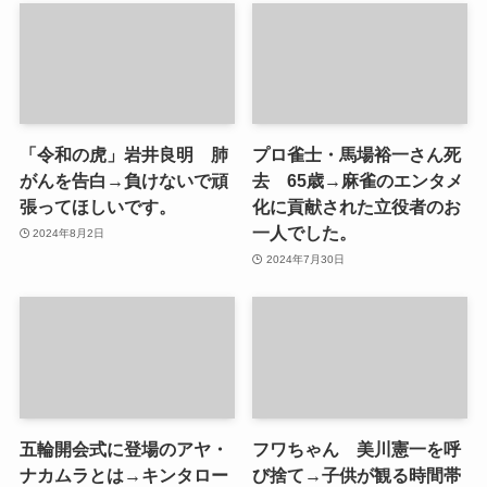
「令和の虎」岩井良明 肺
プロ雀士・馬場裕一さん死
がんを告白→負けないで頑
去 65歳→麻雀のエンタメ
張ってほしいです。
化に貢献された立役者のお
一人でした。
2024年8月2日
2024年7月30日
五輪開会式に登場のアヤ・
フワちゃん 美川憲一を呼
ナカムラとは→キンタロー
び捨て→子供が観る時間帯