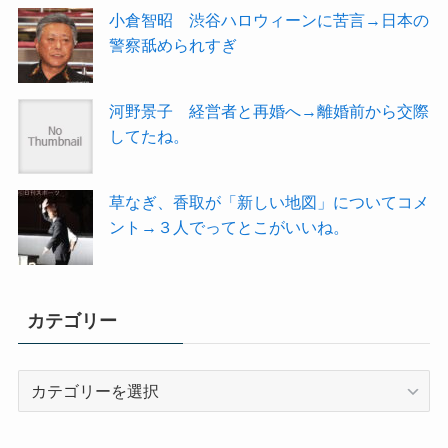
小倉智昭 渋谷ハロウィーンに苦言→日本の
警察舐められすぎ
河野景子 経営者と再婚へ→離婚前から交際
してたね。
草なぎ、香取が「新しい地図」についてコメ
ント→３人でってとこがいいね。
カテゴリー
カ
テ
ゴ