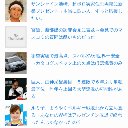
サンシャイン池崎、超ボロ実家住む両親に新
築プレゼント→本当に良い人。ずっと応援し
たい。
宮迫、渡部建の謝罪会見に言及→会見でのマ
スコミの質問は酷いものだった
衝突実験で最高点、スバルXVが世界一安全
→カタログスペック上の欠点はほぼ燃費のみ
巨人、由伸采配裏目 ５連敗で６年ぶり単独
最下位→昨年を上回る大型連敗の可能性があ
る
ルミ子、ようやくベルギー戦敗北から立ち直
る→あなたのW杯はアルゼンチン敗退で終わ
ったんじゃなかったの？