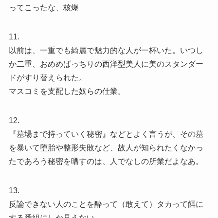
ってこったな、核爆
11.
以前は、一重でも綺麗で魅力的な人が一杯いた。いつし
か二重、おめめぱっちりの西洋型美人に美のスタンダー
ドがすり替えられた。
マスコミを支配した奴らの仕業。
12.
『墓場まで持っていく秘密』などとよく言うが、その墓
を暴いて堕胎や整形失敗など、故人が知られたくなかっ
たであろう秘密を晒すのは、人でなしの所業だよなあ。
13.
反論できない人のことを酔って（敢えて）タカって餌に
する番組にしか見えない。