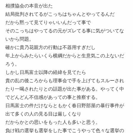
相撲協会の本音が出た
結局批判されてるがこっちはちゃんとやってるんだ
だから黙って見てりゃいいんだって事で
そのこっちはやってるの元がズレてる事に気がついてな
いから問題。
確かに貴乃花親方の行動は不器用すぎだし
年上からみたらいくら横綱だからと生意気この上ないだ
ろう。
しかし日馬富士以降の経緯を見てたら
貴の乱の後ころからも理事会で手を上げてもスルーされ
たり一喝されたりとの話題が出た事がある。やってく中
でどんどん不信感があっての事と推察する。
日馬富士の件だけならともかく春日野部屋の暴行事件が
出て多くの人の見る目は厳しくなり
だからかとの思いをもった人も多いと思う。
負け戦の選挙も選挙をした事でこうやって色々な選挙の