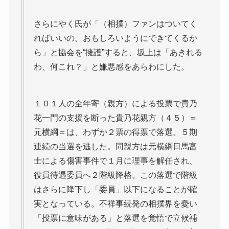
さらにやく氏が「（相撲）ファンはついてく
ればいいの。おもしろいようにできてくるか
ら」と協会を“擁護”すると、坂上は「あきれる
わ、何これ？」と嫌悪感をあらわにした。
１０１人の全年寄（親方）による投票で貴乃
花一門の支援を断った貴乃花親方（４５）＝
元横綱＝は、わずか２票の得票で落選。５期
連続の当選を逃した。同親方は元横綱日馬富
士による傷害事件で１月に理事を解任され、
役員待遇委員へ２階級降格。この落選で階級
はさらに降下し「委員」以下になることが確
実となっている。不祥事続発の相撲界を憂い
「投票に意味がある」と落選を覚悟で立候補