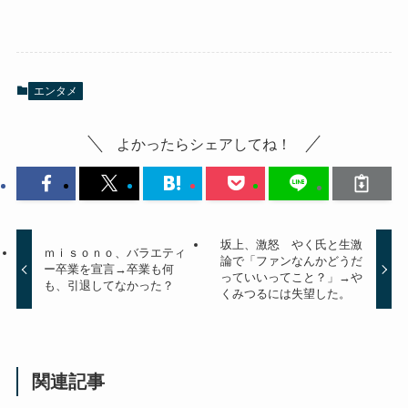
エンタメ
よかったらシェアしてね！
坂上、激怒 やく氏と生激
ｍｉｓｏｎｏ、バラエティ
論で「ファンなんかどうだ
ー卒業を宣言→卒業も何
っていいってこと？」→や
も、引退してなかった？
くみつるには失望した。
関連記事