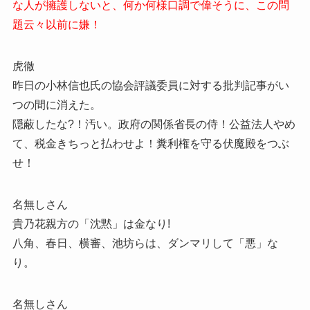
な人が擁護しないと、何か何様口調で偉そうに、この問
題云々以前に嫌！
虎徹
昨日の小林信也氏の協会評議委員に対する批判記事がい
つの間に消えた。
隠蔽したな?！汚い。政府の関係省長の侍！公益法人やめ
て、税金きちっと払わせよ！糞利権を守る伏魔殿をつぶ
せ！
名無しさん
貴乃花親方の「沈黙」は金なり!
八角、春日、横審、池坊らは、ダンマリして「悪」な
り。
名無しさん