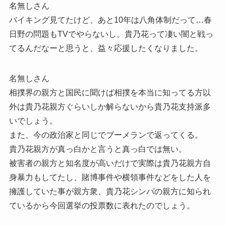
名無しさん
バイキング見てたけど、あと10年は八角体制だって…春
日野の問題もTVでやらないし。貴乃花って凄い闇と戦っ
てるんだなーと思うと、益々応援したくなりました。
名無しさん
相撲界の親方と国民に聞けば相撲を本当に知ってる方以
外は貴乃花親方ぐらいしか解らないから貴乃花支持派多
いでしょう。
また、今の政治家と同じでブーメランで返ってくる。
貴乃花親方が真っ白かと言うと真っ白では無い。
被害者の親方と知名度が高いだけで実際は貴乃花親方自
身暴力もしてたし、賭博事件や横領事件などをした人を
擁護していた事が親方衆、貴乃花シンパの親方に知られ
ているから今回選挙の投票数に表れたのでしょう。