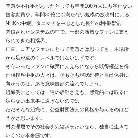
問題や不祥事があったとしても年間100万人にも満たない
観客動員や、年間30億にも満たない規模の放映料による
NHKの中継、タニマチを中心とした長年の利権構造。
閉鎖されたシステムの中で、一部の熱烈なファンに支え
られてきた相撲界。
正直、コアなファンにとって問題とは思っても、本場所
から足が遠のくレベルではないはずです。
そういったファンに確実に支えられながら既得権益を得
た相撲界中枢の人々は、そもそも現状維持と自己保身に
向かうのは、ある意味自然の流れでしょう。
組織側にとっては一連の騒動さえも、感覚的には取るに
足らない出来事に過ぎないのでは。
ただそんな組織に、公益財団法人の資格を与えるのはど
うかと思います。
村の理屈でその社会を完結させたいなら、独自に生きて
いくのが本来筋です。