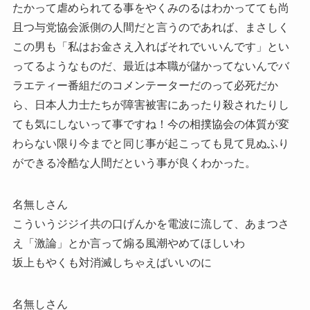
たかって虐められてる事をやくみのるはわかってても尚
且つ与党協会派側の人間だと言うのであれば、まさしく
この男も「私はお金さえ入ればそれでいいんです」とい
ってるようなものだ、最近は本職が儲かってないんでバ
ラエティー番組だのコメンテーターだのって必死だか
ら、日本人力士たちが障害被害にあったり殺されたりし
ても気にしないって事ですね！今の相撲協会の体質が変
わらない限り今までと同じ事が起こっても見て見ぬふり
ができる冷酷な人間だという事が良くわかった。
名無しさん
こういうジジイ共の口げんかを電波に流して、あまつさ
え「激論」とか言って煽る風潮やめてほしいわ
坂上もやくも対消滅しちゃえばいいのに
名無しさん