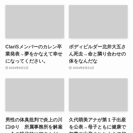
ClariSメンバーのカレン卒
ボディビルダー北井大五さ
業発表→夢をかなえて幸せ
ん死去→命と隣り合わせの
になってください。
体をなんだな
2024年9月1日
2024年8月21日
男性の体臭批判で炎上の川
久代萌美アナが第１子出産
口ゆり 所属事務所を解雇
を公表→母子ともに健康で