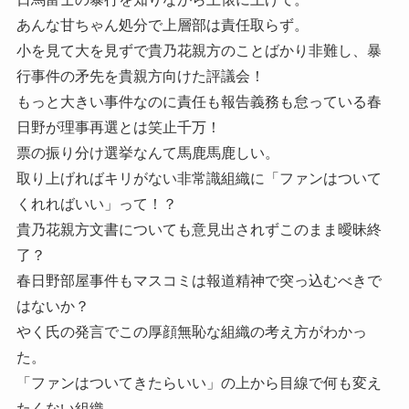
あんな甘ちゃん処分で上層部は責任取らず。
小を見て大を見ずで貴乃花親方のことばかり非難し、暴
行事件の矛先を貴親方向けた評議会！
もっと大きい事件なのに責任も報告義務も怠っている春
日野が理事再選とは笑止千万！
票の振り分け選挙なんて馬鹿馬鹿しい。
取り上げればキリがない非常識組織に「ファンはついて
くれればいい」って！？
貴乃花親方文書についても意見出されずこのまま曖昧終
了？
春日野部屋事件もマスコミは報道精神で突っ込むべきで
はないか？
やく氏の発言でこの厚顔無恥な組織の考え方がわかっ
た。
「ファンはついてきたらいい」の上から目線で何も変え
たくない組織。