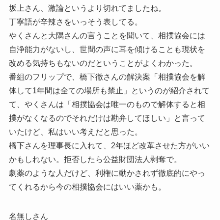
坂上さん、激論というより切れてましたね。
丁寧語が辛辣さをいっそう表してる。
やくさんと大隅さんの言うことを聞いて、相撲協会には
自浄能力がないし、世間の声に耳を傾けることも現状を
改める気持ちもないのだということがよくわかった。
番組のフリップで、橋下徹さんの解決案「相撲協会を解
体して1年間は全ての場所も禁止」というのが紹介されて
て、やくさんは「相撲協会は唯一のもので解体すると相
撲がなくなるのでそれだけは勘弁してほしい」と言って
いたけど、私はいい考えだと思った。
橋下さんを理事長に入れて、2年ほど改革させた方がいい
かもしれない。拒否したら公益財団法人剥奪で。
劇薬のような人だけど、利権に動かされず徹底的にやっ
てくれるから今の相撲協会にはいい薬かも。
名無しさん