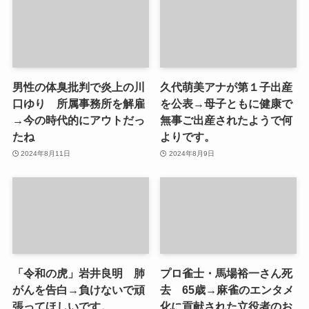
男性の体臭批判で炎上の川
久代萌美アナが第１子出産
口ゆり 所属事務所を解雇
を公表→母子ともに健康で
→今の時代的にアウトだっ
無事ご出産されたようで何
たね
よりです。
2024年8月11日
2024年8月9日
「令和の虎」岩井良明 肺
プロ雀士・馬場裕一さん死
がんを告白→負けないで頑
去 65歳→麻雀のエンタメ
張ってほしいです。
化に貢献された立役者のお