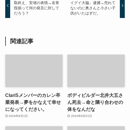
取終え、安堵の表情→名誉
イグイ大脇」逮捕→売れて
毀損って何の発言に対して
ないのに奥さんと小さい子
だろう？
供がいたはずだ。
関連記事
ClariSメンバーのカレン卒
ボディビルダー北井大五さ
業発表→夢をかなえて幸せ
ん死去→命と隣り合わせの
になってください。
体をなんだな
2024年9月1日
2024年8月21日