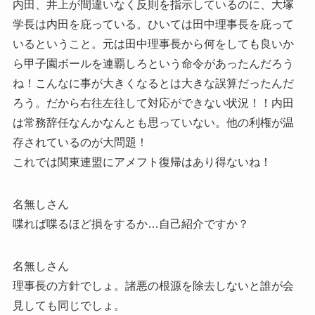
内田、井上が間違いなく反則を指示しているのに、大塚
学長は内田を庇っている。ひいては田中理事長を庇って
いるということ。元は田中理事長から何をしても良いか
ら甲子園ボールを連覇しろという命令があったんだろう
ね！こんなに事が大きくなるとは大きな誤算だったんだ
ろう。だから右往左往して対応ができない状況！！内田
は常務辞任なんかなんとも思っていない。他の利権が温
存されているのが大問題！
これでは関東連盟にアメフト復帰はあり得ないね！
名無しさん
喋れば喋るほど損をするか…自己紹介ですか？
名無しさん
理事長の方針でしょ。諸悪の根源を除去しないと誰が会
見しても同じでしょ。