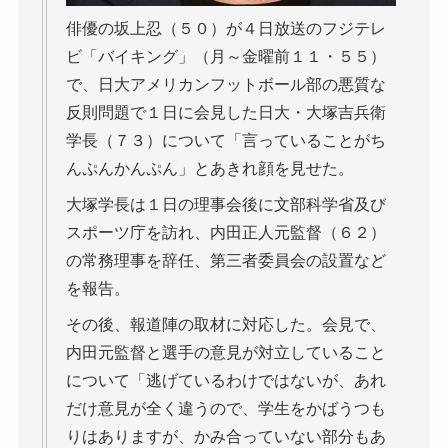
俳優の坂上忍（５０）が４日放送のフジテレ
ビ「バイキング」（月～金曜前１１・５５）
で、日大アメリカンフットボール部の悪質な
反則問題で１日に会見した日大・大塚吉兵衛
学長（７３）について「言っていることがち
んぷんかんぷん」とあきれ顔を見せた。
大塚学長は１日の理事会後に文部科学省及び
スポーツ庁を訪れ、内田正人元監督（６２）
の常務理事を辞任、第三者委員会の設置など
を報告。
その後、報道陣の取材に対応した。会見で、
内田元監督と選手の意見が対立していること
について「逃げているわけではないが、あれ
だけ意見が全く違うので、学生をかばうつも
りはありますが、かみ合っていない部分もあ