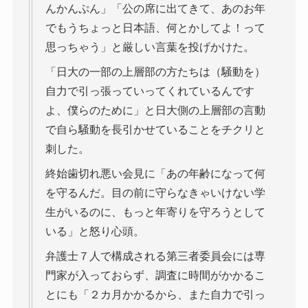
んかんぷん」「公の席に出てきて、あのお年
でもうちょっと日本語、何とかしてよ！って
思っちゃう」と厳しい言葉を投げかけた。
「日大の一部の上層部の方たちは（騒動を）
自力で引っ張っていってくれているんです
よ、僕らのために」と日大側の上層部の言動
で自ら騒動を長引かせていることをチクリと
刺した。
終始歯切れ悪い会見に「あの年齢になって何
を守るんだ。目の前に守らなきゃいけない学
生がいるのに、もっと年寄りを守ろうとして
いる」と怒り心頭。
弁護士７人で構成される第三者委員会には専
門家が入っておらず、調査に時間がかかるこ
とにも「２カ月かかるから、また自力で引っ