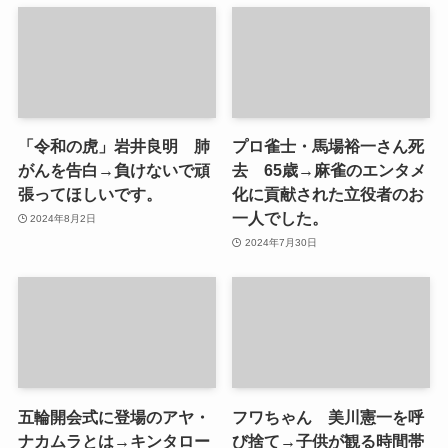
「令和の虎」岩井良明 肺
プロ雀士・馬場裕一さん死
がんを告白→負けないで頑
去 65歳→麻雀のエンタメ
張ってほしいです。
化に貢献された立役者のお
一人でした。
2024年8月2日
2024年7月30日
五輪開会式に登場のアヤ・
フワちゃん 美川憲一を呼
ナカムラとは→キンタロー
び捨て→子供が観る時間帯