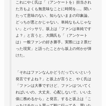
これにやく氏は「（アンケートを）担当され
た方もよくも無意味なことに時間を…。聞い
たって意味のない、知らないままの印象論。
どっちが悪とかじゃない。単純なもんじゃな
い」とバッサリ。坂上は「ファンは単純です
よ？」と言うと、大隅氏も「（アンケート
は）一般ファンの好き勝手。実際には２票だ
った現実」と語ったことから坂上の何かが弾
けた。
「それはファンなんかどうだっていいという
発言ですよね？」と坂上が言うと、やく氏は
「ファンは大事ですけど、ファンはついてく
ればいいの。大丈夫、心配しないで。いい土
俵に務めるから」と発言。すると坂上は「こ
っちはチケット買って観に行ってる。買いた