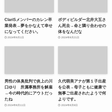
ClariSメンバーのカレン卒
ボディビルダー北井大五さ
業発表→夢をかなえて幸せ
ん死去→命と隣り合わせの
になってください。
体をなんだな
2024年9月1日
2024年8月21日
男性の体臭批判で炎上の川
久代萌美アナが第１子出産
口ゆり 所属事務所を解雇
を公表→母子ともに健康で
→今の時代的にアウトだっ
無事ご出産されたようで何
たね
よりです。
2024年8月11日
2024年8月9日