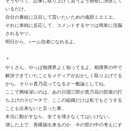
そうやって、記事に取り上げて貰うよう懸命に演技して
いるだけ。
自分の番組に注目して貰いたいための魂胆ミエミエ。
それに単純に反応して、コメントするヤツは簡単に洗脳
されるヤツ。
明日から、○ーム信者になれるよ。
＊
やくさん、やっぱ相撲界よく知ってるよ。相撲界の中で
解決できていたことをメディアがおかしく取り上げてる
から。そりゃ貴乃花ってなるさ一般論としてね。
ここで興味深いのは、あの川淵三郎が貴乃花の部屋の打
ち上げのスピーチで、ここの組織だけは私でもどうする
ことも出来ないと言った事。
本当に動かすなら、全てを壊さなくてはいけない。
壊した上で、再構築出来るのか、今の世の中の考えにす