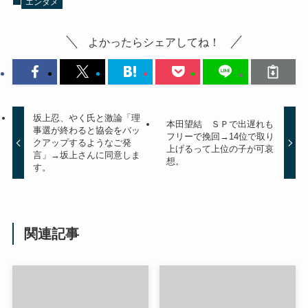
エンタメ
よかったらシェアしてね！
坂上忍、やく氏と激論「理
本田望結 ＳＰで出遅れも
事選が終わると協会をバッ
フリーで挽回→14位で取り
クアップするようなご発
上げるって上位の子が可哀
言」→坂上さんに同意しま
想。
す。
関連記事