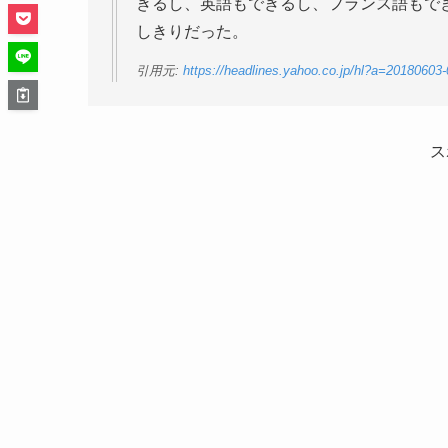
きるし、英語もできるし、フランス語もで
しきりだった。
引用元:
https://headlines.yahoo.co.jp/hl?a=20180603
ス