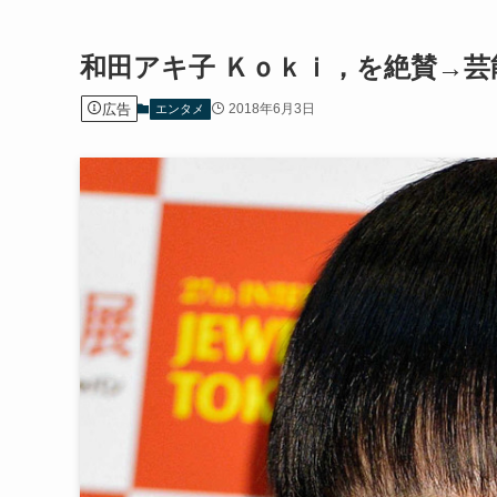
和田アキ子 Ｋｏｋｉ，を絶賛→
広告
2018年6月3日
エンタメ