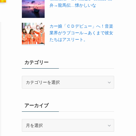
弁→龍馬伝…懐かしいな
カー娘「ＣＤデビュー」へ！音楽
業界がラブコール→あくまで彼女
たちはアスリート。
カテゴリー
カ
テ
ゴ
リ
アーカイブ
ー
ア
ー
カ