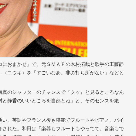
コにおまかせ」で、元ＳＭＡＰの木村拓哉と歌手の工藤静
，（コウキ）を「すごいなあ。非の打ち所がない」などと
写真のシャッターのチャンスで『クッ』と見るところなん
村と静香のいいところを自然とね」と、そのセンスを絶
通い、英語やフランス後も堪能でフルートやピアノ、バイ
介された。和田は「楽器もフルートもやってて。音楽もで