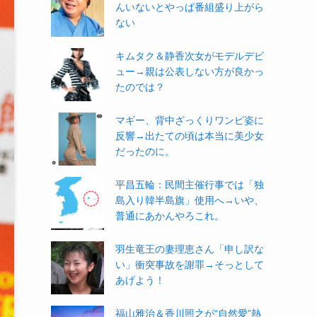
んいないとやっぱ番組盛り上がら
ない
キムタク＆静香次女がモデルデビ
ュー→親は公表しない方が良かっ
たのでは？
マギー、背中ざっくりワンピ姿に
反響→出たての頃は本当に美少女
だったのに。
平昌五輪：民間主催行事では「独
島入り韓半島旗」使用へ→いや、
普通にあかんやろこれ。
羽生竜王の妻理恵さん「申し訳な
い」衝突事故を謝罪→そっとして
あげよう！
福山雅治＆香川照之が“自然愛”熱