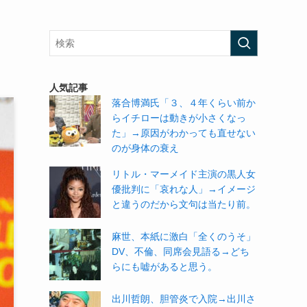
人気記事
落合博満氏「３、４年くらい前か
らイチローは動きが小さくなっ
た」→原因がわかっても直せない
のが身体の衰え
リトル・マーメイド主演の黒人女
優批判に「哀れな人」→イメージ
と違うのだから文句は当たり前。
麻世、本紙に激白「全くのうそ」
DV、不倫、同席会見語る→どち
らにも嘘があると思う。
出川哲朗、胆管炎で入院→出川さ