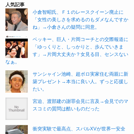
人気記事
小倉智昭氏、Ｆ１のレースクイーン廃止に
「女性の美しさを求めるのもダメなんですか
ね」→小倉さんの疑問に同意。
ベッキー、巨人・片岡コーチとの交際報道に
「ゆっくりと、しっかりと、歩んでいきま
す」→片岡大丈夫か？女見る目、センスない
なぁ。
サンシャイン池崎、超ボロ実家住む両親に新
築プレゼント→本当に良い人。ずっと応援し
たい。
宮迫、渡部建の謝罪会見に言及→会見でのマ
スコミの質問は酷いものだった
衝突実験で最高点、スバルXVが世界一安全