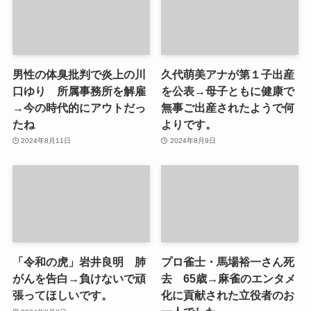
男性の体臭批判で炎上の川
久代萌美アナが第１子出産
口ゆり 所属事務所を解雇
を公表→母子ともに健康で
→今の時代的にアウトだっ
無事ご出産されたようで何
たね
よりです。
2024年8月11日
2024年8月9日
「令和の虎」岩井良明 肺
プロ雀士・馬場裕一さん死
がんを告白→負けないで頑
去 65歳→麻雀のエンタメ
張ってほしいです。
化に貢献された立役者のお