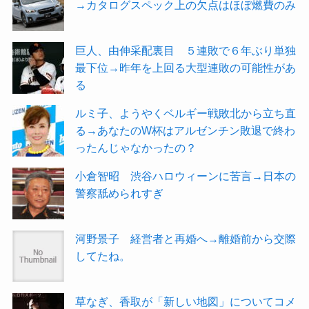
→カタログスペック上の欠点はほぼ燃費のみ
巨人、由伸采配裏目 ５連敗で６年ぶり単独
最下位→昨年を上回る大型連敗の可能性があ
る
ルミ子、ようやくベルギー戦敗北から立ち直
る→あなたのW杯はアルゼンチン敗退で終わ
ったんじゃなかったの？
小倉智昭 渋谷ハロウィーンに苦言→日本の
警察舐められすぎ
河野景子 経営者と再婚へ→離婚前から交際
してたね。
草なぎ、香取が「新しい地図」についてコメ