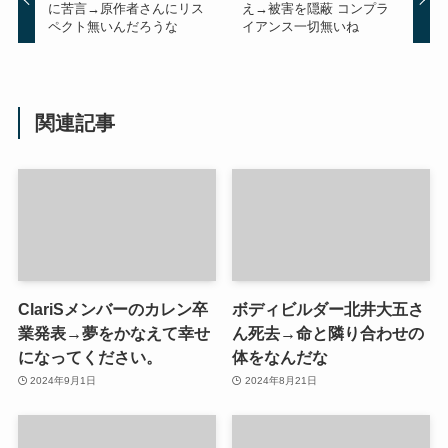
に苦言→原作者さんにリス
え→被害を隠蔽 コンプラ
ペクト無いんだろうな
イアンス一切無いね
関連記事
ClariSメンバーのカレン卒
ボディビルダー北井大五さ
業発表→夢をかなえて幸せ
ん死去→命と隣り合わせの
になってください。
体をなんだな
2024年9月1日
2024年8月21日