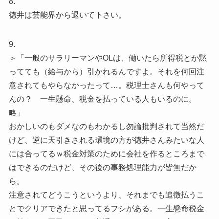
8.
徳井は芸能界から退いて下さい。
9.
＞「一般のサラリーマンやOLは、働いたら所得税とか黙
ってても（給与から）引かれるんですよ。それを何回注
意されてもやらなかったって…。税理士さんも何やって
んの？ 一生懸命、税金を払っている人もいるのに。
略」
おかしいのもダメなのもわかるし勿論批判されて当然だ
けど、逆に天引きされる環境の方が徳井さんみたいな人
には合ってるｗ税金対策のために会社を作るところまで
はできるのだけど、その後の事務処理能力が皆無だか
ら。
注意されてどうこうというより、それまでも追徴払うこ
とでクリアできたと思ってるフシがある。一生懸命税金