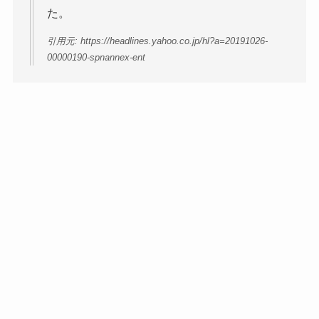
た。
引用元: https://headlines.yahoo.co.jp/hl?a=20191026-
00000190-spnannex-ent