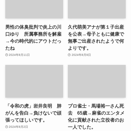
男性の体臭批判で炎上の川
久代萌美アナが第１子出産
口ゆり 所属事務所を解雇
を公表→母子ともに健康で
→今の時代的にアウトだっ
無事ご出産されたようで何
たね
よりです。
2024年8月11日
2024年8月9日
「令和の虎」岩井良明 肺
プロ雀士・馬場裕一さん死
がんを告白→負けないで頑
去 65歳→麻雀のエンタメ
張ってほしいです。
化に貢献された立役者のお
一人でした。
2024年8月2日