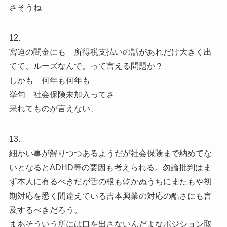
さそうね
12.
宮迫の闇金にも 所得税支払いの話があれだけ大きく出
てて、ルーズなんで。って言える問題か？
しかも 何年も何年も
挙句 社会保険未加入ってさ
呆れてものが言えない、
13.
細かい事が解りつつあるようだが社会保険まで納めてな
いとなるとADHD等の要因も考えられる。勿論批判はま
ず本人に有るべきだが舌の根も乾かぬうちにまたもや初
期対応を悉く間違えている吉本興業の対応の酷さにも言
及するべきだろう。
まあそういう所には口を出さないんだよなポジション取