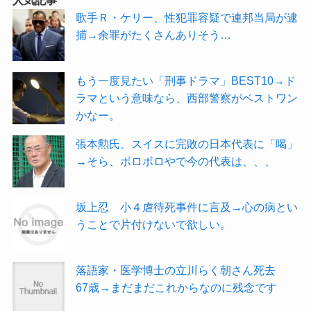
歌手Ｒ・ケリー、性犯罪容疑で連邦当局が逮
捕→余罪がたくさんありそう…
もう一度見たい「刑事ドラマ」BEST10→ド
ラマという意味なら、西部警察がベストワン
かなー。
張本勲氏、スイスに完敗の日本代表に「喝」
→そら、ボロボロやで今の代表は、、、
坂上忍 小４虐待死事件に言及→心の病とい
うことで片付けないで欲しい。
落語家・医学博士の立川らく朝さん死去
67歳→まだまだこれからなのに残念です