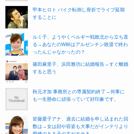
甲本ヒロト バイク転倒し骨折でライブ延期
することに
ルミ子、ようやくベルギー戦敗北から立ち直
る→あなたのW杯はアルゼンチン敗退で終わ
ったんじゃなかったの？
篠田麻里子、浜田雅功に結婚報告→すぐ離婚
すると思う
秋元才加 事務所との専属契約終了→何事に
も一生懸命に頑張っていて好印象です。
皆藤愛子アナ、過去に結婚を申し込まれた回
数は→女は顔や容姿も大事だがインテリより
愛嬌のある子の方がモテる