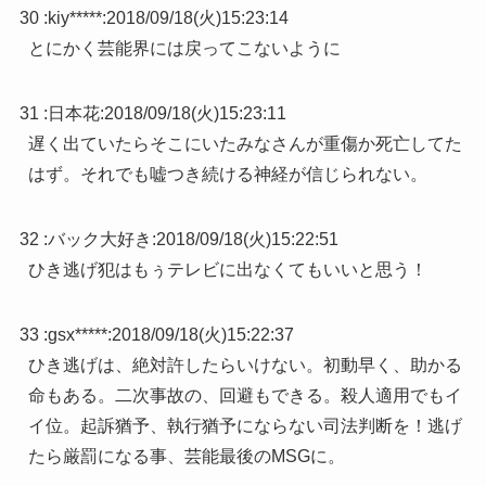
30 :
kiy*****
:
2018/09/18(火)15:23:14
とにかく芸能界には戻ってこないように
31 :
日本花
:
2018/09/18(火)15:23:11
遅く出ていたらそこにいたみなさんが重傷か死亡してた
はず。それでも嘘つき続ける神経が信じられない。
32 :
バック大好き
:
2018/09/18(火)15:22:51
ひき逃げ犯はもぅテレビに出なくてもいいと思う！
33 :
gsx*****
:
2018/09/18(火)15:22:37
ひき逃げは、絶対許したらいけない。初動早く、助かる
命もある。二次事故の、回避もできる。殺人適用でもイ
イ位。起訴猶予、執行猶予にならない司法判断を！逃げ
たら厳罰になる事、芸能最後のMSGに。