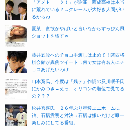
「アメトーーク！」が謝罪 西成高校は本当
に荒れている？→クレームが大好き人間がい
るからね
夏菜、食欲がやばいと言いながらすっぴん風
ショットを晒すｗ
藤井五段へのチョコ手渡しは止めて！関西将
棋会館が異例ツイート→何で女は有名人にチ
ョコあげたいわけ
山本寛氏、今度は「残テ」作詞の及川眠子氏
にかみつき→えっ、オリコンの順位で見てる
の？？？
松井秀喜氏 ２６年ぶり星稜ユニホームに
袖、石橋貴明と対決→石橋は嫌いだけど唯一
楽しみにしてる番組。