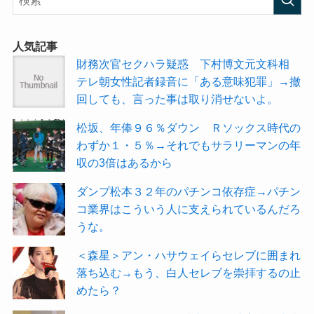
人気記事
財務次官セクハラ疑惑 下村博文元文科相
テレ朝女性記者録音に「ある意味犯罪」→撤
回しても、言った事は取り消せないよ。
松坂、年俸９６％ダウン Ｒソックス時代の
わずか１・５％→それでもサラリーマンの年
収の3倍はあるから
ダンプ松本３２年のパチンコ依存症→パチン
コ業界はこういう人に支えられているんだろ
うな。
＜森星＞アン・ハサウェイらセレブに囲まれ
落ち込む→もう、白人セレブを崇拝するの止
めたら？