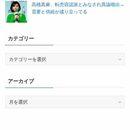
高橋真麻、転売容認派とみなされ異論噴出→
需要と供給が成り立ってる
カテゴリー
カ
テ
ゴ
リ
アーカイブ
ー
ア
ー
カ
イ
ブ