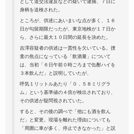
として道交法違反などの疑いで逮捕、７日に
身柄を送検された。
ところが、供述にあいまいな点が多く、１６
日が勾留期限だったが、東京地検が１７日か
ら、さらに最大１０日間の延長を決めた。
吉澤容疑者の供述は一貫性を欠いている。捜
査の焦点になっている「飲酒量」について
は、当初「６日午前０時ごろまで缶酎ハイを
３本飲んだ」と説明していたが、
呼気１リットルあたり「０．５８ミリグラ
ム」という基準値の４倍が検出されており、
その供述が疑問視されていた。
すると、その後の調べで「他にも酒を飲ん
だ」と変更。現場を離れた理由についても
「周囲に車が多く、停止できなかった」と説