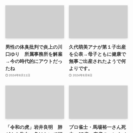
男性の体臭批判で炎上の川
久代萌美アナが第１子出産
口ゆり 所属事務所を解雇
を公表→母子ともに健康で
→今の時代的にアウトだっ
無事ご出産されたようで何
たね
よりです。
2024年8月11日
2024年8月9日
「令和の虎」岩井良明 肺
プロ雀士・馬場裕一さん死