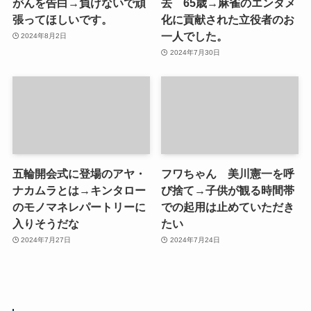
がんを告白→負けないで頑
去 65歳→麻雀のエンタメ
張ってほしいです。
化に貢献された立役者のお
一人でした。
2024年8月2日
2024年7月30日
五輪開会式に登場のアヤ・
フワちゃん 美川憲一を呼
ナカムラとは→キンタロー
び捨て→子供が観る時間帯
のモノマネレパートリーに
での起用は止めていただき
入りそうだな
たい
2024年7月27日
2024年7月24日