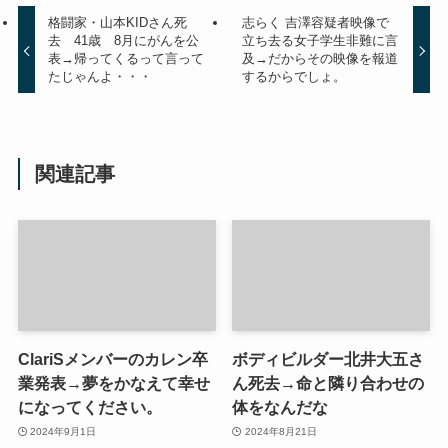
格闘家・山本KIDさん死
志らく 吉澤容疑者映像で
去 41歳 8月にがんを公
立ち去る女子学生非難に言
表→帰ってくるって言って
及→だからその映像を報道
たじゃんよ・・・
するからでしょ。
関連記事
ClariSメンバーのカレン卒
ボディビルダー北井大五さ
業発表→夢をかなえて幸せ
ん死去→命と隣り合わせの
になってください。
体をなんだな
2024年9月1日
2024年8月21日