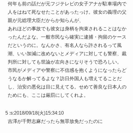
何年も前の話だが元フジテレビの女子アナが駐車場内で
人をはねて死なせたことがあったっけ。彼女の義理の父
親が元総理大臣だからか知らんが、
あれほどの事故でも彼女は身柄を拘束されることはなか
ったんだよな。一般市民なら確実に逮捕・拘留のケース
だというのに。なんかさ、有名人なら許されるって風
潮、いい加減に改めないとメディアに対しても警察、裁
判所に対しても世論が左向きになりそうで恐ろしい。
市民がメディアや警察に不信感を抱くようになったらど
うなるか解ってるよな？訪日外国人も増えてることだ
し、治安の悪化は目に見えてる。せめて善良な日本人の
ためにも、ここは厳罰にしてくれよ。
5 :
s
:
2018/09/18(火)15:34:10
吉澤が千野志麻だったら無罪放免だったのに