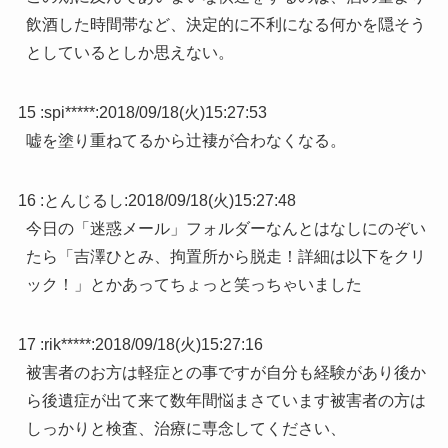
飲酒した時間帯など、決定的に不利になる何かを隠そう
としているとしか思えない。
15 :
spi*****
:
2018/09/18(火)15:27:53
嘘を塗り重ねてるから辻褄が合わなくなる。
16 :
とんじるし
:
2018/09/18(火)15:27:48
今日の「迷惑メール」フォルダーなんとはなしにのぞい
たら「吉澤ひとみ、拘置所から脱走！詳細は以下をクリ
ック！」とかあってちょっと笑っちゃいました
17 :
rik*****
:
2018/09/18(火)15:27:16
被害者のお方は軽症との事ですが自分も経験があり後か
ら後遺症が出て来て数年間悩まさています被害者の方は
しっかりと検査、治療に専念してください、