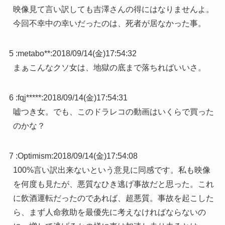
映像見て言い訳しても吉澤さんの得にはなりませんよ。
今回不幸中の幸いだったのは、死者が居なかった事。
5 :
metabo**
:
2018/09/14(金)17:54:32
まぁこんなクソ女は、地獄の底まで落ちればいいさ。
6 :
fqj*****
:
2018/09/14(金)17:54:31
嘘つき女。でも、このドラレコの動画はいくらで買った
のかな？
7 :
Optimism
:
2018/09/14(金)17:54:08
100%言い訳出来ないという意見に同感です。私も映像
を何度も見たが、悪質なひき逃げ事故だと思った。これ
に飲酒運転だったのであれば、超悪質。事故を起こした
ら、まず人命救助を最優先に考えなければならないの