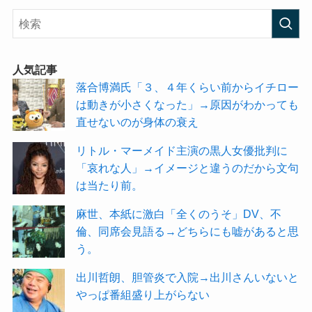
人気記事
落合博満氏「３、４年くらい前からイチロー
は動きが小さくなった」→原因がわかっても
直せないのが身体の衰え
リトル・マーメイド主演の黒人女優批判に
「哀れな人」→イメージと違うのだから文句
は当たり前。
麻世、本紙に激白「全くのうそ」DV、不
倫、同席会見語る→どちらにも嘘があると思
う。
出川哲朗、胆管炎で入院→出川さんいないと
やっぱ番組盛り上がらない