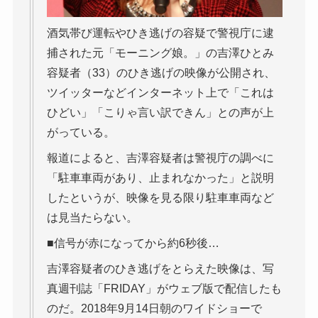
酒気帯び運転やひき逃げの容疑で警視庁に逮
捕された元「モーニング娘。」の吉澤ひとみ
容疑者（33）のひき逃げの映像が公開され、
ツイッターなどインターネット上で「これは
ひどい」「こりゃ言い訳できん」との声が上
がっている。
報道によると、吉澤容疑者は警視庁の調べに
「駐車車両があり、止まれなかった」と説明
したというが、映像を見る限り駐車車両など
は見当たらない。
■信号が赤になってから約6秒後…
吉澤容疑者のひき逃げをとらえた映像は、写
真週刊誌「FRIDAY」がウェブ版で配信したも
のだ。2018年9月14日朝のワイドショーで