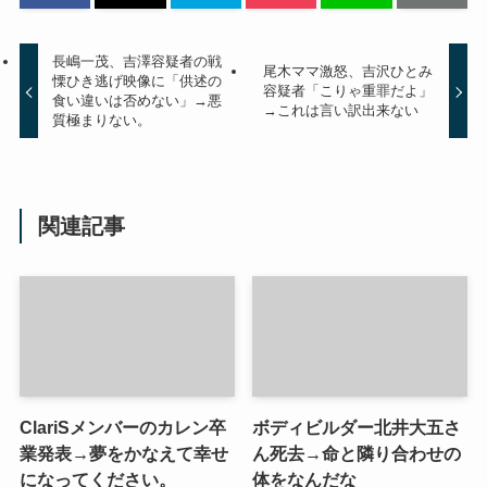
長嶋一茂、吉澤容疑者の戦
尾木ママ激怒、吉沢ひとみ
慄ひき逃げ映像に「供述の
容疑者「こりゃ重罪だよ」
食い違いは否めない」→悪
→これは言い訳出来ない
質極まりない。
関連記事
ClariSメンバーのカレン卒
ボディビルダー北井大五さ
業発表→夢をかなえて幸せ
ん死去→命と隣り合わせの
になってください。
体をなんだな