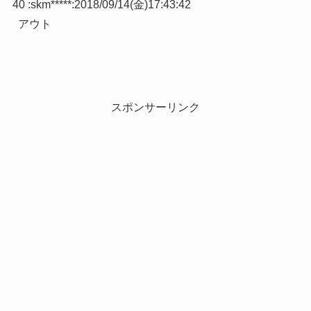
40 :
skm*****
:
2018/09/14(金)17:43:42
アウト
スポンサーリンク