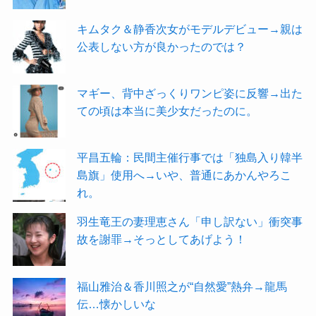
キムタク＆静香次女がモデルデビュー→親は
公表しない方が良かったのでは？
マギー、背中ざっくりワンピ姿に反響→出た
ての頃は本当に美少女だったのに。
平昌五輪：民間主催行事では「独島入り韓半
島旗」使用へ→いや、普通にあかんやろこ
れ。
羽生竜王の妻理恵さん「申し訳ない」衝突事
故を謝罪→そっとしてあげよう！
福山雅治＆香川照之が“自然愛”熱弁→龍馬
伝…懐かしいな