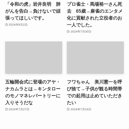
「令和の虎」岩井良明 肺
プロ雀士・馬場裕一さん死
がんを告白→負けないで頑
去 65歳→麻雀のエンタメ
張ってほしいです。
化に貢献された立役者のお
一人でした。
2024年8月2日
2024年7月30日
五輪開会式に登場のアヤ・
フワちゃん 美川憲一を呼
ナカムラとは→キンタロー
び捨て→子供が観る時間帯
のモノマネレパートリーに
での起用は止めていただき
入りそうだな
たい
2024年7月27日
2024年7月24日