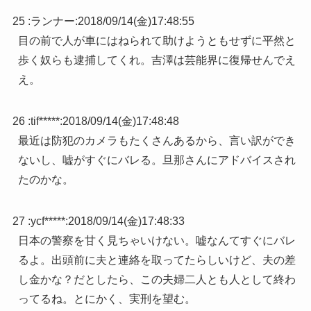
25 :
ランナー
:
2018/09/14(金)17:48:55
目の前で人が車にはねられて助けようともせずに平然と
歩く奴らも逮捕してくれ。吉澤は芸能界に復帰せんでえ
え。
26 :
tif*****
:
2018/09/14(金)17:48:48
最近は防犯のカメラもたくさんあるから、言い訳ができ
ないし、嘘がすぐにバレる。旦那さんにアドバイスされ
たのかな。
27 :
ycf*****
:
2018/09/14(金)17:48:33
日本の警察を甘く見ちゃいけない。嘘なんてすぐにバレ
るよ。出頭前に夫と連絡を取ってたらしいけど、夫の差
し金かな？だとしたら、この夫婦二人とも人として終わ
ってるね。とにかく、実刑を望む。