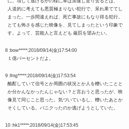
に。増して逃げるかの様に車は加速し走り去るとは、
人道的に考えても悪質極まりない犯行で、呆れ果ててし
まった。一歩間違えれば、死亡事故にもなり得る犯行。
とても怖さを感じた映像を、見てしまったという印象で
す。よって、芸能人と言えども 厳罰を望みたい。
8 :
bow*****
:
2018/09/14(金)17:54:00
１億パーセントだよ。
9 :
fmg*****
:
2018/09/14(金)17:53:54
酩酊していて信号とか周囲の状況とか人を轢いたことと
か分かんなかったんじゃない？と言おうと思ったが、映
像見て同じこと思った。気づいているし、轢いたあとか
そくしている。パニクったのか逃げようとしていた。
10 :
hk1*****
:
2018/09/14(金)17:53:45