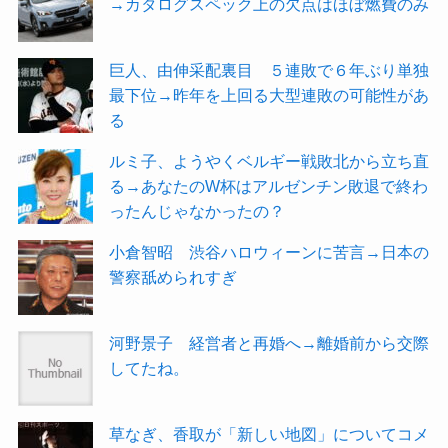
→カタログスペック上の欠点はほぼ燃費のみ
巨人、由伸采配裏目 ５連敗で６年ぶり単独
最下位→昨年を上回る大型連敗の可能性があ
る
ルミ子、ようやくベルギー戦敗北から立ち直
る→あなたのW杯はアルゼンチン敗退で終わ
ったんじゃなかったの？
小倉智昭 渋谷ハロウィーンに苦言→日本の
警察舐められすぎ
河野景子 経営者と再婚へ→離婚前から交際
してたね。
草なぎ、香取が「新しい地図」についてコメ