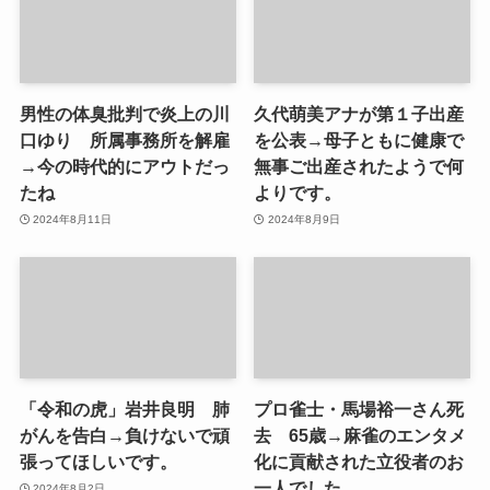
男性の体臭批判で炎上の川
久代萌美アナが第１子出産
口ゆり 所属事務所を解雇
を公表→母子ともに健康で
→今の時代的にアウトだっ
無事ご出産されたようで何
たね
よりです。
2024年8月11日
2024年8月9日
「令和の虎」岩井良明 肺
プロ雀士・馬場裕一さん死
がんを告白→負けないで頑
去 65歳→麻雀のエンタメ
張ってほしいです。
化に貢献された立役者のお
一人でした。
2024年8月2日