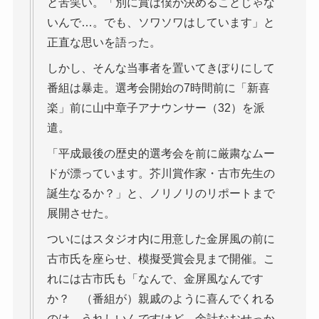
と苦笑い。「別に賞は僕が決めることじゃな
いんで…。でも、ソワソワはしています」と
正直な思いを語った。
しかし、そんな当事者を置いてきぼりにして
番組は暴走。選考会開始の7時間前に「新喜
楽」前に山中章子アナウンサー（32）を派
遣。
「平成最後の歴史的選考会を前に厳粛なムー
ドが漂っています。芥川賞作家・古市先生の
誕生なるか？」と、ノリノリのリポートまで
展開させた。
ついにはスタジオ内に用意した金屏風の前に
古市氏を座らせ、模擬受賞会見まで開催。こ
れには古市氏も「なんで、金屏風なんです
か？ （番組が）親戚のように喜んでくれる
のは、うれしいんですけど、余計なおせっか