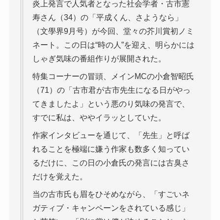
炎上発言で人気者となった社会学者・古市憲
寿さん（34）の「平成くん、さようなら」
（文學界9月号）が今回、堂々の芥川賞初ノミ
ネート。この日は“時の人”を迎え、明らかには
しゃぎ気味の番組作りが展開された。
特集コーナーの冒頭、メインMCの小倉智昭氏
（71）の「古市君が古市先生になる日がやっ
てきましたよ」という悪のり気味の発言で、
すでに私は、ややイラッとしていた。
作家インタビューを通じて、「先生」と呼ば
れることを極端に嫌う作家も数多く知ってい
るだけに、この日の小倉氏の発言には古臭さ
だけを覚えた。
当の古市氏も眉をひそめながら、「すごいネ
ガティブ・キャンペーンをされている感じ」