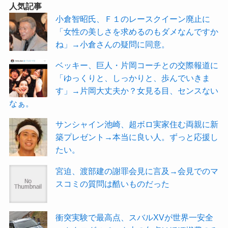
人気記事
小倉智昭氏、Ｆ１のレースクイーン廃止に
「女性の美しさを求めるのもダメなんですか
ね」→小倉さんの疑問に同意。
ベッキー、巨人・片岡コーチとの交際報道に
「ゆっくりと、しっかりと、歩んでいきま
す」→片岡大丈夫か？女見る目、センスない
なぁ。
サンシャイン池崎、超ボロ実家住む両親に新
築プレゼント→本当に良い人。ずっと応援し
たい。
宮迫、渡部建の謝罪会見に言及→会見でのマ
スコミの質問は酷いものだった
衝突実験で最高点、スバルXVが世界一安全