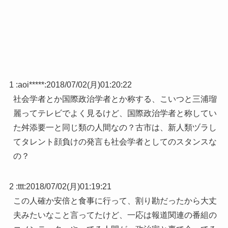
1 :
aoi*****
:
2018/07/02(月)01:20:22
社会学者とか国際政治学者とか称する、こいつと三浦瑠
麗ってテレビでよく見るけど、国際政治学者と称してい
た舛添要一と同じ類の人間なの？古市は、新人類ヅラし
てタレント顔負けの発言も社会学者としてのスタンスな
の？
2 :
ttt
:
2018/07/02(月)01:19:21
この人確か安倍と食事に行って、割り勘だったから大丈
夫みたいなこと言ってたけど、一応は報道関連の番組の