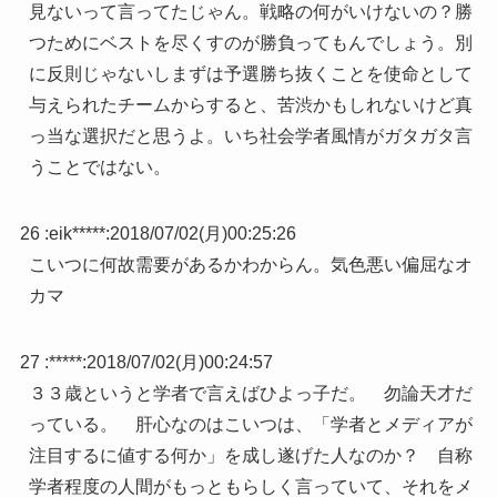
見ないって言ってたじゃん。戦略の何がいけないの？勝
つためにベストを尽くすのが勝負ってもんでしょう。別
に反則じゃないしまずは予選勝ち抜くことを使命として
与えられたチームからすると、苦渋かもしれないけど真
っ当な選択だと思うよ。いち社会学者風情がガタガタ言
うことではない。
26 :
eik*****
:
2018/07/02(月)00:25:26
こいつに何故需要があるかわからん。気色悪い偏屈なオ
カマ
27 :
*****
:
2018/07/02(月)00:24:57
３３歳というと学者で言えばひよっ子だ。 勿論天才だ
っている。 肝心なのはこいつは、「学者とメディアが
注目するに値する何か」を成し遂げた人なのか？ 自称
学者程度の人間がもっともらしく言っていて、それをメ