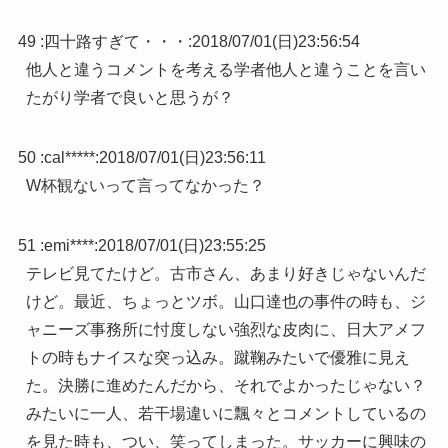
49 :
四十路すぎて・・・
:
2018/07/01(日)23:56:54
他人と違うコメントを考える学者他人と違うことを言い
たがり学者で良いと思うが？
50 :
cal*****
:
2018/07/01(日)23:56:11
W杯観ないって言ってなかった？
51 :
emi****
:
2018/07/01(日)23:55:25
テレビ見てたけど。古市さん、あまり好きじゃないんだ
けど。最近、ちょっとツボ。山口達也の事件の時も、ジ
ャニーズ事務所に忖度しない強烈な皮肉に、日大アメフ
トの時もナイスな突っ込み。蹴鞠みたいで優雅に見え
た。決勝に進めたんだから、それでよかったじゃない？
みたいに一人、若干場違いに飄々とコメントしているの
を見た時も、つい、笑ってしまった。サッカーに興味の