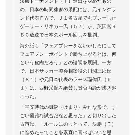
決勝トーナメント（Ｔ）進出を決めたもの
の、日本の時間稼ぎの采配には、元イングラ
ンド代表ＦＷで、Ｊ１名古屋でもプレーした
ゲーリー・リネカー氏（５７）が、英国営Ｂ
ＢＣ放送で日本のボール回しを批判。
海外紙も「フェアプレーをないがしろにして
フェアプレーポイントで勝ち上がるとは、何
という皮肉だろう」との論調を展開。一方
で、日本サッカー協会相談役の川淵三郎氏
（８１）や元日本代表のラモス瑠偉氏（６
１）は、西野采配を絶賛し賛否両論が沸き起
こった。
「平安時代の蹴鞠（けまり）みたな形で、す
ごい優雅な試合だなと思った」と切り出した
古市氏。「ルールにのっとって、決勝（Ｔ）
に進めたってことを素直に喜べばいいと思