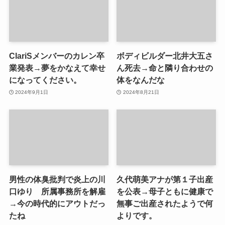
ClariSメンバーのカレン卒
ボディビルダー北井大五さ
業発表→夢をかなえて幸せ
ん死去→命と隣り合わせの
になってください。
体をなんだな
2024年9月1日
2024年8月21日
男性の体臭批判で炎上の川
久代萌美アナが第１子出産
口ゆり 所属事務所を解雇
を公表→母子ともに健康で
→今の時代的にアウトだっ
無事ご出産されたようで何
たね
よりです。