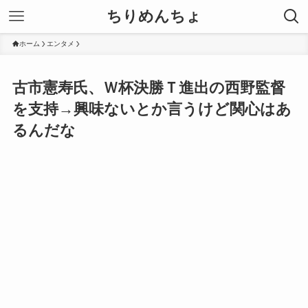
ちりめんちょ
ホーム
エンタメ
古市憲寿氏、Ｗ杯決勝Ｔ進出の西野監督
を支持→興味ないとか言うけど関心はあ
るんだな