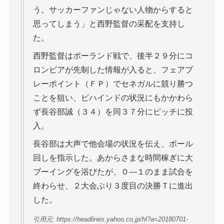
う。サッカーファンじゃない人物からすると
思ってしまう」と西野監督の采配を支持し
た。
西野監督はポーランド戦で、後半２９分にコ
ロンビアが先制した情報が入ると、フェアプ
レーポイント（ＦＰ）でセネガルに競り勝つ
ことを狙い、ビハインドの状況にもかかわら
ず長谷部誠（３４）を同３７分にピッチに投
入。
長谷部は大声で他会場の状況を伝え、ボール
回しを指示した。あからさまな時間稼ぎに大
ブーイングを浴びたが、０―１のまま試合を
終わらせ、２大会ぶり３度目の決勝Ｔに進出
した。
引用元: https://headlines.yahoo.co.jp/hl?a=20180701-