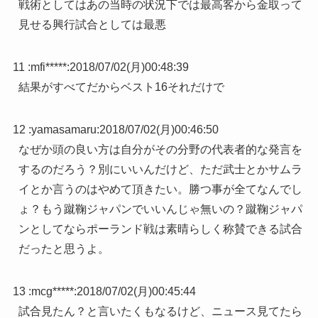
戦術としてはあの当時の状況下では最高客から金取って
見せる興行試合としては最悪
11 :
mfi*****
:
2018/07/02(月)00:48:39
結果がすべてだからベスト16それだけで
12 :
yamasamaru
:
2018/07/02(月)00:46:50
なぜか頭の良い方は自分がその分野の代表者的な発言を
するのだろう？別にいいんだけど、ただ武士とかサムラ
イとか言うのはやめて頂きたい。勝つ事が全てなんでし
ょ？もう蹴鞠ジャパンでいいんじゃ無いの？蹴鞠ジャパ
ンとしてならポーランド戦は素晴らしく称賛できる試合
だったと思うよ。
13 :
mcg*****
:
2018/07/02(月)00:45:44
試合見たん？と言いたくもなるけど、ニュース見てたら