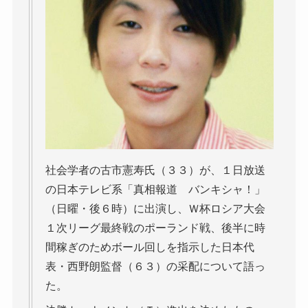
社会学者の古市憲寿氏（３３）が、１日放送
の日本テレビ系「真相報道 バンキシャ！」
（日曜・後６時）に出演し、Ｗ杯ロシア大会
１次リーグ最終戦のポーランド戦、後半に時
間稼ぎのためボール回しを指示した日本代
表・西野朗監督（６３）の采配について語っ
た。