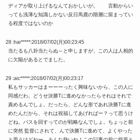
ディアが取り上げるなんておかしいが。 言動からい
っても浅薄な知識しかない反日馬鹿の階層に留まってい
る程度ではないのか
28 :
har*****
:
2018/07/02(月)00:23:45
当たるも八卦当たらぬ～と申しますが、この人は人相的
に欠陥があるとでました。
29 :
aic*****
:
2018/07/02(月)00:23:17
私もサッカーはまーーーったく興味ないから、この人に
同感だわ。どうせ決勝Tに進めなかったらそれはそれで
責めるんでしょ。だったら、どんな形であれ決勝Tに進
めたんだから、それは祝福してあげればー？って思うけ
どね。パスを回すってのが戦略なんでしょ。ちょっと前
に突然 監督にされて、んで決勝Tに進めて、よくやった
と思うけどねー。みんな熱いね！この記事の前に指原と