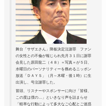
舞台「サザエさん」降板決定泣謝罪 ファン
の女性との不倫が報じられ先月３１日に謝罪
会見した原田龍二（４８）＝写真＝が５日、
水曜日のパーソナリティーを務めるニッポン
放送「ＤＡＹＳ」（月～木曜・後１時）に生
出演し、号泣謝罪した。
冒頭、リスナーやスポンサーに向け「皆様、
この度は僕の…」といきなり声を詰まらせ
「軽率な行動によって多大なご心配とご迷惑