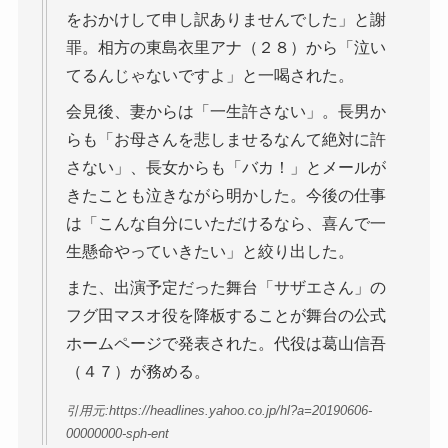
をおかけして申し訳ありませんでした」と謝
罪。相方の東島衣里アナ（２８）から「泣い
てるんじゃないですよ」と一喝された。
会見後、妻からは「一生許さない」。長男か
らも「お母さんを悲しませるなんて絶対に許
さない」、長女からも「バカ！」とメールが
きたことも泣きながら明かした。今後の仕事
は「こんな自分にいただけるなら、喜んで一
生懸命やっていきたい」と絞り出した。
また、出演予定だった舞台「サザエさん」の
フグ田マスオ役を降板することが舞台の公式
ホームページで発表された。代役は葛山信吾
（４７）が務める。
引用元:https://headlines.yahoo.co.jp/hl?a=20190606-
00000000-sph-ent