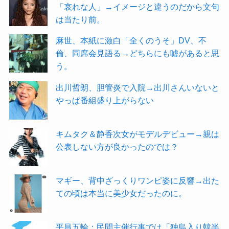
「哀れな人」→イメージと違うのだから文句
は当たり前。
麻世、本紙に激白「全くのうそ」DV、不
倫、同席会見語る→どちらにも嘘があると思
う。
出川哲朗、胆管炎で入院→出川さんいないと
やっぱ番組盛り上がらない
キムタク＆静香次女がモデルデビュー→親は
公表しない方が良かったのでは？
マギー、背中ざっくりワンピ姿に反響→出た
ての頃は本当に美少女だったのに。
平昌五輪：民間主催行事では「独島入り韓半