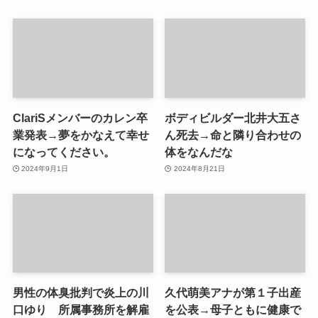
ClariSメンバーのカレン卒
ボディビルダー北井大五さ
業発表→夢をかなえて幸せ
ん死去→命と隣り合わせの
になってください。
体をなんだな
2024年9月1日
2024年8月21日
男性の体臭批判で炎上の川
久代萌美アナが第１子出産
口ゆり 所属事務所を解雇
を公表→母子ともに健康で