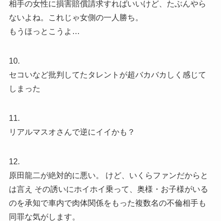
相手の女性に損害賠償請求すればいいけど、たぶんやら
ないよね。これじゃ女側の一人勝ち。
もうほっとこうよ…
10.
セコいなど批判してたタレントが超バカバカしく感じて
しまった
11.
リアルマスオさんで逆にイイかも？
12.
原田龍二が絶対的に悪い。 けど、いくらファンだからと
は言え その誘いにホイホイ乗って、奥様・お子様がいる
のを承知で車内で肉体関係をもった複数名の不倫相手も
同罪な気がします。