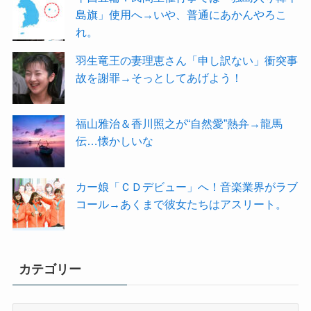
島旗」使用へ→いや、普通にあかんやろこ
れ。
羽生竜王の妻理恵さん「申し訳ない」衝突事
故を謝罪→そっとしてあげよう！
福山雅治＆香川照之が“自然愛”熱弁→龍馬
伝…懐かしいな
カー娘「ＣＤデビュー」へ！音楽業界がラブ
コール→あくまで彼女たちはアスリート。
カテゴリー