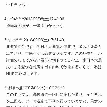
いドラマら～
4 :
m04*****
:
2018/09/08(土)17:41:06
漫画家の頃が、一番面白かったな。
5 :
yum*****
:
2018/09/08(土)17:31:40
北海道在住です。先日の大地震と停電で、多数の死者も
出ており、市民生活も悲惨な状況です。この駄作としか
評価のしようがない最低の朝ドラでこの上、東日本大震
災による悲惨な死者を出す内容で放送するならば、私は
NHKに絶望します。
6 :
和泉式部
:
2018/09/08(土)17:26:51
このドラマは、高校編の一回目に感じた通り、イヤそれ
を上回る、ブレと混乱で不興を買っていますね。男女の