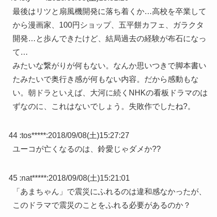
最後はリツと扇風機開発に落ち着くか…高校を卒業して
から漫画家、100円ショップ、五平餅カフェ、ガラクタ
開発…と歩んできたけど、結局過去の経験が布石になっ
て…
みたいな繋がりが何もない。なんか思いつきで脚本書い
たみたいで奥行き感が何もない内容。だから感動もな
い。朝ドラといえば、大河に続くNHKの看板ドラマのは
ずなのに、これはないでしょう。失敗作でしたね?。
44 :
tos*****
:
2018/09/08(土)15:27:27
ユーコが亡くなるのは、鈴愛じゃダメか??
45 :
nat*****
:
2018/09/08(土)15:21:01
「あまちゃん」で震災にふれるのは違和感なかったが、
このドラマで震災のことをふれる必要があるのか？