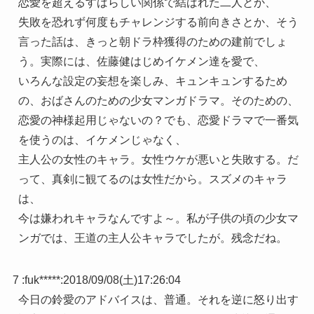
恋愛を超えるすばらしい関係で結ばれた二人とか、
失敗を恐れず何度もチャレンジする前向きさとか、そう
言った話は、きっと朝ドラ枠獲得のための建前でしょ
う。実際には、佐藤健はじめイケメン達を愛で、
いろんな設定の妄想を楽しみ、キュンキュンするため
の、おばさんのための少女マンガドラマ。そのための、
恋愛の神様起用じゃないの？でも、恋愛ドラマで一番気
を使うのは、イケメンじゃなく、
主人公の女性のキャラ。女性ウケが悪いと失敗する。だ
って、真剣に観てるのは女性だから。スズメのキャラ
は、
今は嫌われキャラなんですよ～。私が子供の頃の少女マ
ンガでは、王道の主人公キャラでしたが。残念だね。
7 :
fuk*****
:
2018/09/08(土)17:26:04
今日の鈴愛のアドバイスは、普通。それを逆に怒り出す