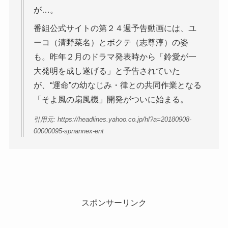
が…。
番組公式サイトの第２４週予告動画には、ユ
ーコ（清野菜名）とボクテ（志尊淳）の姿
も。昨年２月のドラマ発表時から「鈴愛が一
大発明を成し遂げる」と予告されていた
が、“運命”の幼なじみ・律との共同作業となる
「そよ風の扇風機」開発がついに始まる。
引用元: https://headlines.yahoo.co.jp/hl?a=20180908-
00000095-spnannex-ent
スポンサーリンク