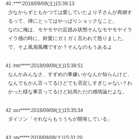
40 :
****
:
2018/09/08(土)15:39:13
少なからずともかつては愛していたより子さんが再婚す
るって、律にとってはやっぱりショックなこと。
なのに俺は、モヤモヤの足踏み状態そんなモヤモヤイラ
イラ感の時に、鈴愛にガミガミ言われて怒りました。
で、そよ風扇風機ですか？そんなのもうあるよ
41 :
htn*****
:
2018/09/08(土)15:38:51
なんかみんなさ、すずめの事嫌いかなんか知らんけど、
なんでもかん言ってるけどでも否定しすぎじゃない？わ
かった様な事言ってるけど結局ただの感情論だよな。
42 :
ocr*****
:
2018/09/08(土)15:35:34
ダイソン「それならもううちが開発している」
43 :
sty*****
:
2018/09/08(土)15:31:20