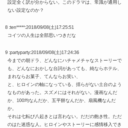
設定全く訳が分からない。このドラマは、常識が通用し
ない設定なのか？
8 :
ten*****
:
2018/09/08(土)17:25:51
コイツの人生は全部思いつきだな
9 :
partyparty
:
2018/09/08(土)17:24:36
今までの朝ドラ、どんなにハチャメチャなストーリーで
も、どんなにおかしな台詞があっても、純ならホテル、
まれならお菓子、てんならお笑い、
と、ヒロインの軸になっている、揺らがない土台のよう
なものがあった。スズメにはそれがない。漫画なんだ
か、100均なんだか、五平餅なんだか、扇風機なんだ
か。
それは七転び八起きとは言わない。だだの飽き性。ただ
のはた迷惑な人。ヒロインやストーリーに感情移入でき