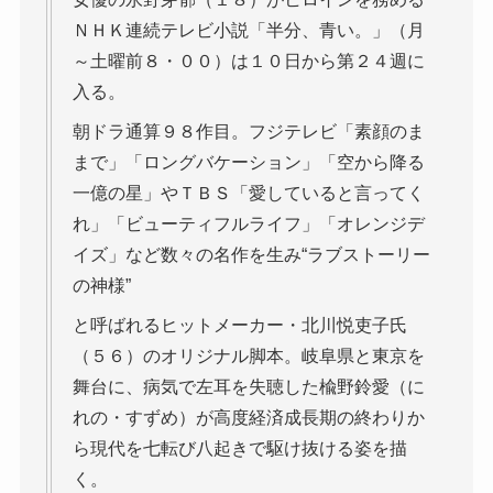
ＮＨＫ連続テレビ小説「半分、青い。」（月
～土曜前８・００）は１０日から第２４週に
入る。
朝ドラ通算９８作目。フジテレビ「素顔のま
まで」「ロングバケーション」「空から降る
一億の星」やＴＢＳ「愛していると言ってく
れ」「ビューティフルライフ」「オレンジデ
イズ」など数々の名作を生み“ラブストーリー
の神様”
と呼ばれるヒットメーカー・北川悦吏子氏
（５６）のオリジナル脚本。岐阜県と東京を
舞台に、病気で左耳を失聴した楡野鈴愛（に
れの・すずめ）が高度経済成長期の終わりか
ら現代を七転び八起きで駆け抜ける姿を描
く。