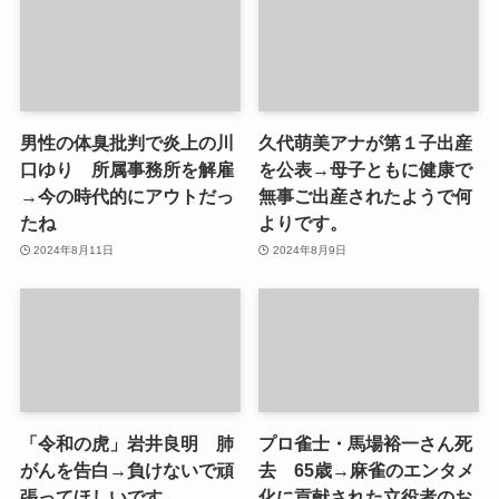
男性の体臭批判で炎上の川
久代萌美アナが第１子出産
口ゆり 所属事務所を解雇
を公表→母子ともに健康で
→今の時代的にアウトだっ
無事ご出産されたようで何
たね
よりです。
2024年8月11日
2024年8月9日
「令和の虎」岩井良明 肺
プロ雀士・馬場裕一さん死
がんを告白→負けないで頑
去 65歳→麻雀のエンタメ
張ってほしいです。
化に貢献された立役者のお