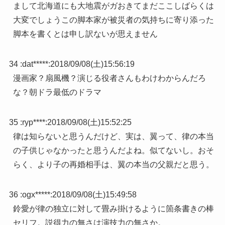
まして北海道にも大地震がガおきてまだここしばらくは
大変でしょうこの脚本家が被災者の気持ちに寄り添った
脚本を書くとは申し訳ないが思えません
34 :
dat*****
:
2018/09/08(土)15:56:19
漫画家？扇風機？演じる役者さんもわけわからんだろ
な？朝ドラ最低のドラマ
35 :
ryp****
:
2018/09/08(土)15:52:25
律は知らないと思うんだけど、実は、翼って、律の本当
の子供じゃなかったと思うんだよね。似てないし。おそ
らく、より子の再婚相手は、翼の本当の父親だと思う。
36 :
ogx*****
:
2018/09/08(土)15:49:58
鈴愛が律の独立に対して畳み掛けるように箇条書きの棒
セリフ。説得力の無さは演技力の無さか。