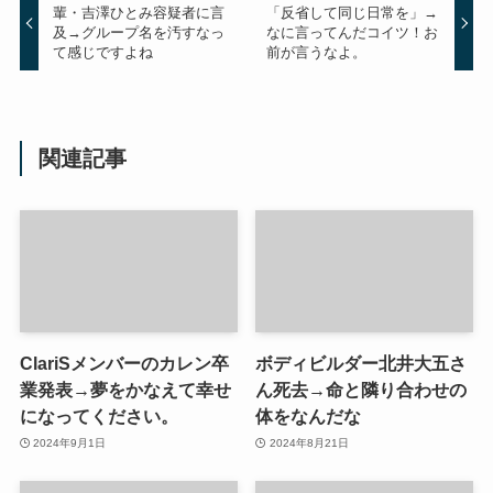
輩・吉澤ひとみ容疑者に言
「反省して同じ日常を」→
及→グループ名を汚すなっ
なに言ってんだコイツ！お
て感じですよね
前が言うなよ。
関連記事
ClariSメンバーのカレン卒
ボディビルダー北井大五さ
業発表→夢をかなえて幸せ
ん死去→命と隣り合わせの
になってください。
体をなんだな
2024年9月1日
2024年8月21日