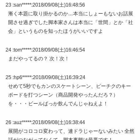
23 :
san*****
:
2018/09/08(土)16:48:56
漸く本題に取り掛かるのか…本当にしょーもないお話展
開させ過ぎでした脚本家さんは本当に「世間」とか「社
会」というものを知ったほうがいいですよ
24 :
tom*****
:
2018/09/08(土)16:46:54
まだやってるの？ 次！次！
25 :
hp6*****
:
2018/09/08(土)16:39:24
せめて5秒でもカンのスケートシーン、ピーチクのキー
ボードを打つシーン（商品開発やったんだろ？）
を・・・ビールばっか飲んでんじゃねえよ！
26 :
auz*****
:
2018/09/08(土)16:38:44
展開がコロコロ変わって、連ドラじゃーないみたい 全然
話がつながってなくて、脚本事態は最悪です！