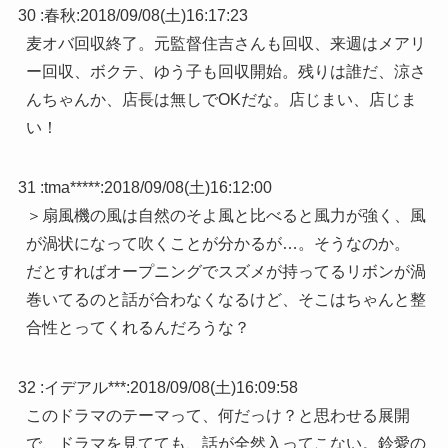
30 :
春秋
:
2018/09/08(土)16:17:23
麦オバ回収終了。元監督住吉さんも回収、来週はメアリ
ー回収、ボクテ、ゆう子も回収開始。残りは誰だ、涼さ
んちゃんか、店長は無しでOKだな。店じまい、店じま
い！
31 :
tma*****
:
2018/09/08(土)16:12:00
＞扇風機の風は自然のそよ風と比べると風力が強く、風
が渦状になって吹くことが分かるが…。そうなのか。
だとすればオープニングでスズメが持ってるリボンが渦
巻いてるのと話が合わなくなるけど、そこはちゃんと整
合性とってくれるんだろうな？
32 :
イデアル***
:
2018/09/08(土)16:09:58
このドラマのテーマって、何だっけ？と思わせる展開
で、ドラマを見てても、話が全然入ってこない。鈴愛の