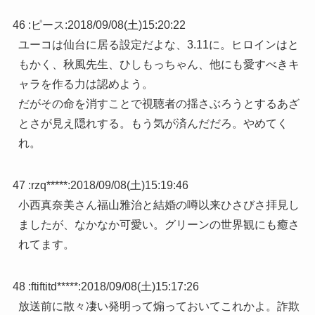
46 :
ピース
:
2018/09/08(土)15:20:22
ユーコは仙台に居る設定だよな、3.11に。ヒロインはと
もかく、秋風先生、ひしもっちゃん、他にも愛すべきキ
ャラを作る力は認めよう。
だがその命を消すことで視聴者の揺さぶろうとするあざ
とさが見え隠れする。もう気が済んだだろ。やめてく
れ。
47 :
rzq*****
:
2018/09/08(土)15:19:46
小西真奈美さん福山雅治と結婚の噂以来ひさびさ拝見し
ましたが、なかなか可愛い。グリーンの世界観にも癒さ
れてます。
48 :
ftiftitd*****
:
2018/09/08(土)15:17:26
放送前に散々凄い発明って煽っておいてこれかよ。詐欺