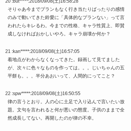
20 :
but*****
:
2018/09/08(土)16:58:28
そりゃあ今までプランもなく行き当たりばったりの感情
のみで動いてきた鈴愛に「具体的なプランない」って言
われたらキレるわ。今までの性格、キャラ性質上、即賛
成しなければおかしいやろ。キャラ崩壊か何か？
21 :
kan*****
:
2018/09/08(土)16:57:05
着地点がわからなくなってきた。録画して見てました
が、次々に色々なものを作っては。。。じいちゃんの五
平餅も。。。半分あおいって、人間的にってこと？
22 :
spw*****
:
2018/09/08(土)16:50:55
律の言うとおり。人の心に土足で入り込んで言いたい放
題。文句を言われると何が悪いの態度。子供のままで全
然成長してない。再開したのが律の不幸。