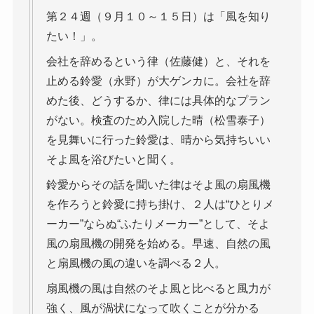
第２４週（９月１０～１５日）は「風を知り
たい！」。
会社を辞めるという律（佐藤健）と、それを
止める鈴愛（永野）が大ゲンカに。会社を辞
めた後、どうするか、律には具体的なプラン
がない。検査のため入院した晴（松雪泰子）
を見舞いに行った鈴愛は、晴から気持ちいい
そよ風を浴びたいと聞く。
鈴愛からその話を聞いた律はそよ風の扇風機
を作ろうと鈴愛に持ち掛け、２人は“ひとりメ
ーカー”ならぬ“ふたりメーカー”として、そよ
風の扇風機の開発を始める。早速、自然の風
と扇風機の風の違いを調べる２人。
扇風機の風は自然のそよ風と比べると風力が
強く、風が渦状になって吹くことが分かる