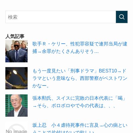
人気記事
歌手Ｒ・ケリー、性犯罪容疑で連邦当局が逮
捕→余罪がたくさんありそう…
もう一度見たい「刑事ドラマ」BEST10→ド
ラマという意味なら、西部警察がベストワン
かなー。
張本勲氏、スイスに完敗の日本代表に「喝」
→そら、ボロボロやで今の代表は、、、
坂上忍 小４虐待死事件に言及→心の病とい
うことで片付けないで欲しい。