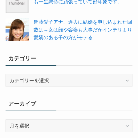
も一生懸命に頑張っていて好印象です。
皆藤愛子アナ、過去に結婚を申し込まれた回
数は→女は顔や容姿も大事だがインテリより
愛嬌のある子の方がモテる
カテゴリー
カ
テ
ゴ
リ
アーカイブ
ー
ア
ー
カ