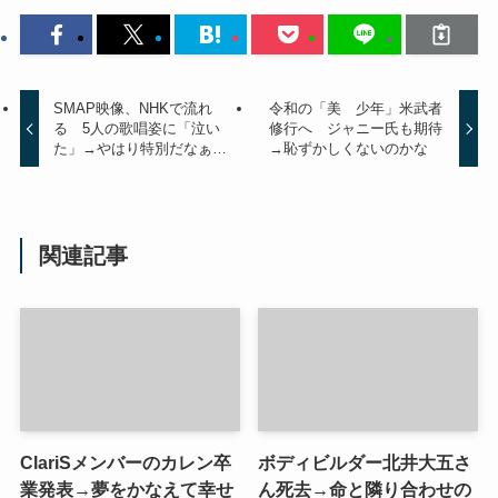
SMAP映像、NHKで流れ
令和の「美 少年」米武者
る 5人の歌唱姿に「泣い
修行へ ジャニー氏も期待
た」→やはり特別だなぁ…
→恥ずかしくないのかな
関連記事
ClariSメンバーのカレン卒
ボディビルダー北井大五さ
業発表→夢をかなえて幸せ
ん死去→命と隣り合わせの