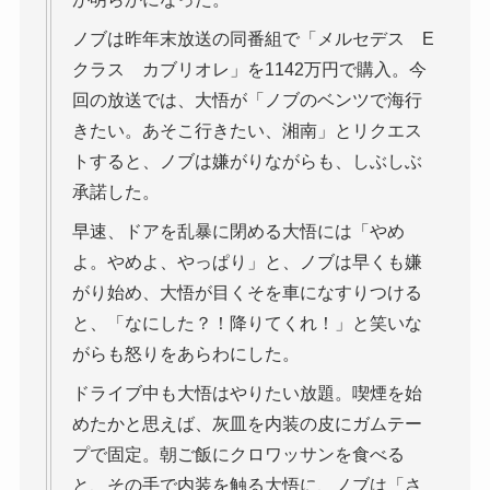
ノブは昨年末放送の同番組で「メルセデス E
クラス カブリオレ」を1142万円で購入。今
回の放送では、大悟が「ノブのベンツで海行
きたい。あそこ行きたい、湘南」とリクエス
トすると、ノブは嫌がりながらも、しぶしぶ
承諾した。
早速、ドアを乱暴に閉める大悟には「やめ
よ。やめよ、やっぱり」と、ノブは早くも嫌
がり始め、大悟が目くそを車になすりつける
と、「なにした？！降りてくれ！」と笑いな
がらも怒りをあらわにした。
ドライブ中も大悟はやりたい放題。喫煙を始
めたかと思えば、灰皿を内装の皮にガムテー
プで固定。朝ご飯にクロワッサンを食べる
と、その手で内装を触る大悟に、ノブは「さ