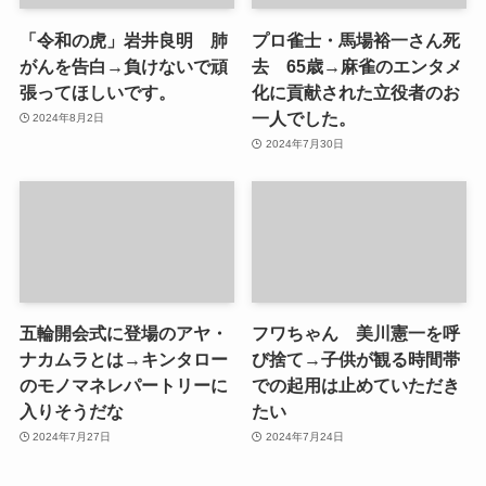
「令和の虎」岩井良明 肺
プロ雀士・馬場裕一さん死
がんを告白→負けないで頑
去 65歳→麻雀のエンタメ
張ってほしいです。
化に貢献された立役者のお
一人でした。
2024年8月2日
2024年7月30日
五輪開会式に登場のアヤ・
フワちゃん 美川憲一を呼
ナカムラとは→キンタロー
び捨て→子供が観る時間帯
のモノマネレパートリーに
での起用は止めていただき
入りそうだな
たい
2024年7月27日
2024年7月24日