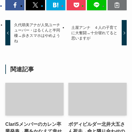
久代萌美アナが人気ユーチ
土屋アンナ ４人の子育て
ューバー・はるくんと半同
に大奮闘→十分寝れてると
棲→歩きスマホはやめよう
思いますが
ね
関連記事
ClariSメンバーのカレン卒
ボディビルダー北井大五さ
業発表→夢をかなえて幸せ
ん死去→命と隣り合わせの