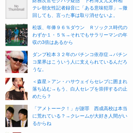
財務次官セクハラ疑惑 下村博文元文科相
テレ朝女性記者録音に「ある意味犯罪」→撤
回しても、言った事は取り消せないよ。
松坂、年俸９６％ダウン Ｒソックス時代の
わずか１・５％→それでもサラリーマンの年
収の3倍はあるから
ダンプ松本３２年のパチンコ依存症→パチン
コ業界はこういう人に支えられているんだろ
うな。
＜森星＞アン・ハサウェイらセレブに囲まれ
落ち込む→もう、白人セレブを崇拝するの止
めたら？
「アメトーーク！」が謝罪 西成高校は本当
に荒れている？→クレームが大好き人間がい
るからね