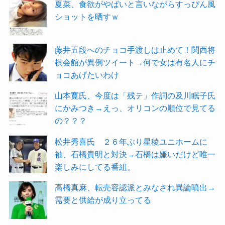
夏菜、食欲がやばいと言いながらすっぴん風
ショットを晒すｗ
藤井五段へのチョコ手渡しは止めて！関西将
棋会館が異例ツイート→何で女は有名人にチ
ョコあげたいわけ
山本寛氏、今度は「残テ」作詞の及川眠子氏
にかみつき→えっ、オリコンの順位で見てる
の？？？
松井秀喜氏 ２６年ぶり星稜ユニホームに
袖、石橋貴明と対決→石橋は嫌いだけど唯一
楽しみにしてる番組。
高橋真麻、転売容認派とみなされ異論噴出→
需要と供給が成り立ってる