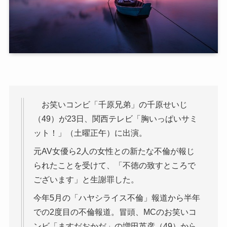
お笑いコンビ「千原兄弟」の千原せいじ
（49）が23日、関西テレビ「胸いっぱいサミ
ット！」（土曜正午）に出演。
元AV女優ら2人の女性との新たな不倫が報じ
られたことを受けて、「不徳の致すところで
ございます」と生謝罪した。
今年5月の「ハヤシライス不倫」報道から半年
での2度目の不倫報道。冒頭、MCのお笑いコ
ンビ「ますだおかだ」の増田英彦（49）から