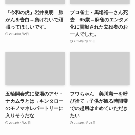
「令和の虎」岩井良明 肺
プロ雀士・馬場裕一さん死
がんを告白→負けないで頑
去 65歳→麻雀のエンタメ
張ってほしいです。
化に貢献された立役者のお
一人でした。
2024年8月2日
2024年7月30日
五輪開会式に登場のアヤ・
フワちゃん 美川憲一を呼
ナカムラとは→キンタロー
び捨て→子供が観る時間帯
のモノマネレパートリーに
での起用は止めていただき
入りそうだな
たい
2024年7月27日
2024年7月24日