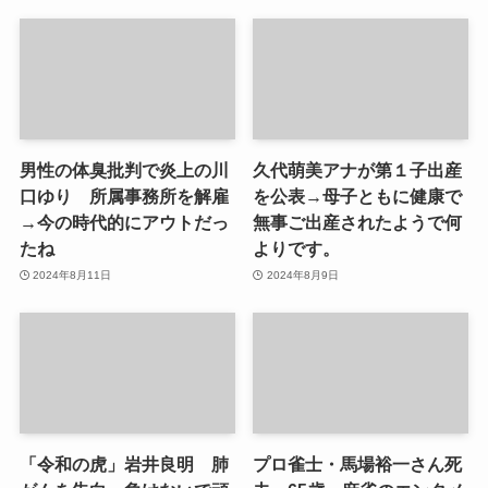
男性の体臭批判で炎上の川
久代萌美アナが第１子出産
口ゆり 所属事務所を解雇
を公表→母子ともに健康で
→今の時代的にアウトだっ
無事ご出産されたようで何
たね
よりです。
2024年8月11日
2024年8月9日
「令和の虎」岩井良明 肺
プロ雀士・馬場裕一さん死