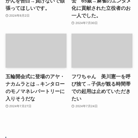
がんを告白→負けないで頑
去 65歳→麻雀のエンタメ
張ってほしいです。
化に貢献された立役者のお
一人でした。
2024年8月2日
2024年7月30日
五輪開会式に登場のアヤ・
フワちゃん 美川憲一を呼
ナカムラとは→キンタロー
び捨て→子供が観る時間帯
のモノマネレパートリーに
での起用は止めていただき
入りそうだな
たい
2024年7月27日
2024年7月24日