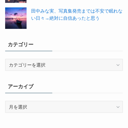
田中みな実、写真集発売までは不安で眠れな
い日々→絶対に自信あったと思う
カテゴリー
カ
テ
ゴ
リ
アーカイブ
ー
ア
ー
カ
イ