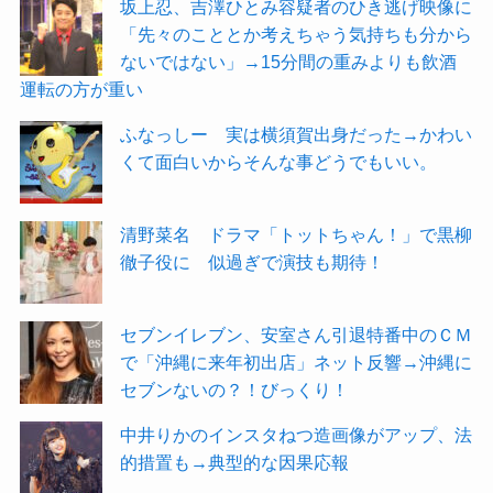
坂上忍、吉澤ひとみ容疑者のひき逃げ映像に
「先々のこととか考えちゃう気持ちも分から
ないではない」→15分間の重みよりも飲酒
運転の方が重い
ふなっしー 実は横須賀出身だった→かわい
くて面白いからそんな事どうでもいい。
清野菜名 ドラマ「トットちゃん！」で黒柳
徹子役に 似過ぎで演技も期待！
セブンイレブン、安室さん引退特番中のＣＭ
で「沖縄に来年初出店」ネット反響→沖縄に
セブンないの？！びっくり！
中井りかのインスタねつ造画像がアップ、法
的措置も→典型的な因果応報