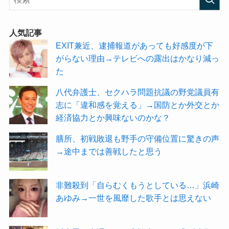
人気記事
EXIT兼近、逮捕報道があっても好感度が下
がらない理由→テレビへの露出はかなり減っ
た
八代弁護士、セクハラ問題抗議の野党議員有
志に「違和感を覚える」→国防とか外交とか
経済協力とか興味ないのかな？
膳所、初戦敗退も野手の守備位置に驚きの声
→途中までは善戦したと思う
非難殺到「自らむくもうとしている…」浜崎
あゆみ→一世を風靡した歌手とは思えない