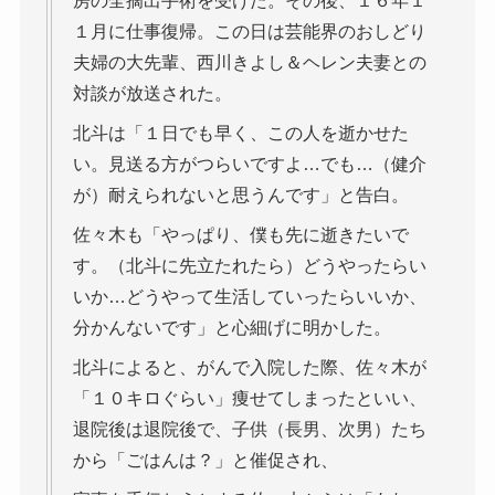
房の全摘出手術を受けた。その後、１６年１
１月に仕事復帰。この日は芸能界のおしどり
夫婦の大先輩、西川きよし＆ヘレン夫妻との
対談が放送された。
北斗は「１日でも早く、この人を逝かせた
い。見送る方がつらいですよ…でも…（健介
が）耐えられないと思うんです」と告白。
佐々木も「やっぱり、僕も先に逝きたいで
す。（北斗に先立たれたら）どうやったらい
いか…どうやって生活していったらいいか、
分かんないです」と心細げに明かした。
北斗によると、がんで入院した際、佐々木が
「１０キロぐらい」痩せてしまったといい、
退院後は退院後で、子供（長男、次男）たち
から「ごはんは？」と催促され、