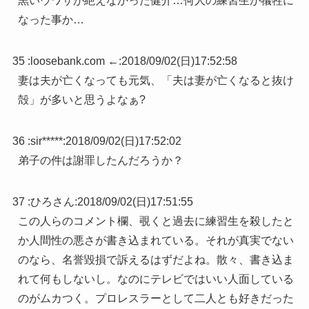
黒いウワサが絶えなかった健介…何人の練習生が犠牲に
なった事か…
35 :
loosebank.com ←
:
2018/09/02(日)17:52:58
妻は夫が亡くなっても元気、「夫は妻が亡くなると抜け
殻」が多いと思うよなぁ?
36 :
sir*****
:
2018/09/02(日)17:52:02
弟子の件は謝罪したんだろうか？
37 :
ひろさん
:
2018/09/02(日)17:51:55
この人らのコメント欄、覗くと過去に練習生を殺したと
か人間性の悪さが書き込まれている。それが真実でない
のなら、名誉毀損で訴えるはずだよね。散々、書き込ま
れて何もしないし。なのにテレビではいい人面している
のがムカつく。プロレスラーとして二人とも好きだった