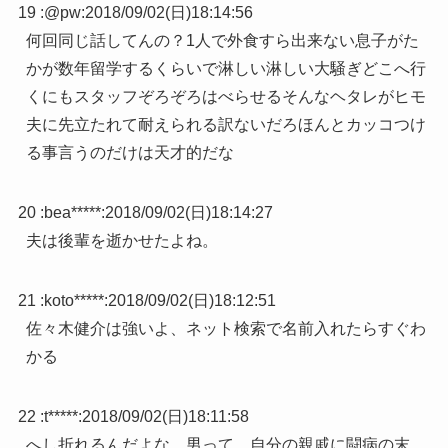
19 :
@pw
:
2018/09/02(日)18:14:56
何回同じ話してんの？1人で外食すら出来ない息子がた
かが数年留学するくらいで淋しい淋しい大騒ぎどこへ行
くにもスタッフぞろぞろはべらせるそんなヘタレがヒモ
夫に先立たれて耐えられる訳ないだろほんとカッコつけ
る事言うのだけは天才的だな
20 :
bea*****
:
2018/09/02(日)18:14:27
夫は後輩を逝かせたよね。
21 :
koto*****
:
2018/09/02(日)18:12:51
佐々木健介は強いよ、ネット検索で名前入れたらすぐわ
かる
22 :
t*****
:
2018/09/02(日)18:11:58
へし折れるんだよな。男って。自分の親戚に闘病の末、