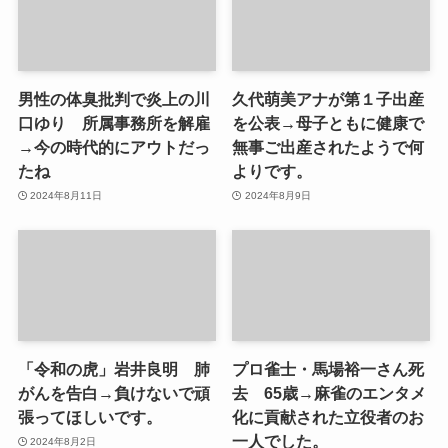
男性の体臭批判で炎上の川
久代萌美アナが第１子出産
口ゆり 所属事務所を解雇
を公表→母子ともに健康で
→今の時代的にアウトだっ
無事ご出産されたようで何
たね
よりです。
2024年8月11日
2024年8月9日
「令和の虎」岩井良明 肺
プロ雀士・馬場裕一さん死
がんを告白→負けないで頑
去 65歳→麻雀のエンタメ
張ってほしいです。
化に貢献された立役者のお
一人でした。
2024年8月2日