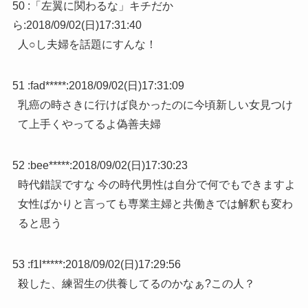
50 :
「左翼に関わるな」キチだか
ら
:
2018/09/02(日)17:31:40
人○し夫婦を話題にすんな！
51 :
fad*****
:
2018/09/02(日)17:31:09
乳癌の時さきに行けば良かったのに今頃新しい女見つけ
て上手くやってるよ偽善夫婦
52 :
bee*****
:
2018/09/02(日)17:30:23
時代錯誤ですな 今の時代男性は自分で何でもできますよ
女性ばかりと言っても専業主婦と共働きでは解釈も変わ
ると思う
53 :
f1l*****
:
2018/09/02(日)17:29:56
殺した、練習生の供養してるのかなぁ?この人？