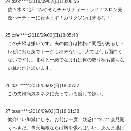
24 :
ksx*****
:
2018/09/02(日)18:08:56
佐々木＆北斗 “みやぞんチャリティートライアスロン完
走パーティーに行きます！ガリクソンは来るな！”
25 :
xfe*****
:
2018/09/02(日)18:05:48
この夫婦は嫌いです。夫の健介は性格に問題があるしテ
レビに出た所でトークも出来ないし1人では何も面白く
ないですし。北斗と一緒でなければ何の取り柄も芸もな
い旦那だと思います。
26 :
kz_*****
:
2018/09/02(日)18:05:32
この夫婦病気をネタに売っている感じで嫌い。
27 :
sas*****
:
2018/09/02(日)18:01:38
健介いい加減にしろ。お前は一度、疑惑について会見開
くべきだ。事実無根ならば胸を張ればいい。あんま逃げ