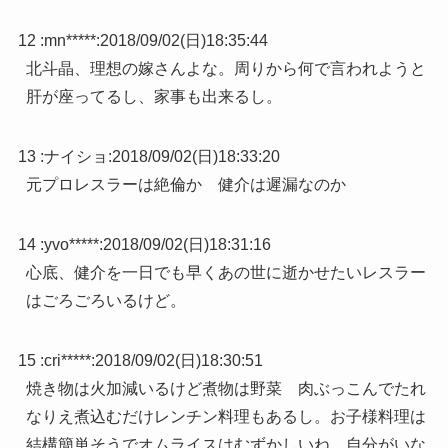
12 :
mn*****
:
2018/09/02(日)18:35:44
北斗晶、理想の嫁さんよな。周りから何で言われようと
肝が座ってるし、家事も出来るし。
13 :
ナイショ
:
2018/09/02(日)18:33:20
元プロレスラーは絶倫か 健介は遲漏なのか
14 :
yvo*****
:
2018/09/02(日)18:31:16
心底、健介を一日でも早くあの世に逝かせたいレスラー
はごろごろいるけど。
15 :
cri*****
:
2018/09/02(日)18:30:51
焼き物は火加減いるけど煮物は野菜 肉ぶっこんでたれ
なりえ煮込むだけレンチン料理もあるし。お子様料理は
結構簡単そうでオムライスはむずかしいね。自分がいな