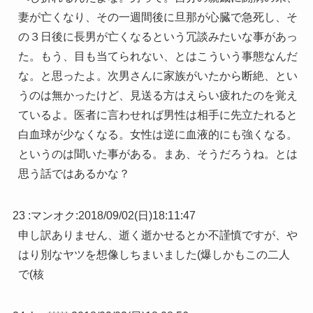
妻が亡くなり、その一週間後に旦那が心臓で急死し、そ
の３日後に長男が亡くなるという冗談みたいな事があっ
た。もう、目も当てられない、とはこういう事態なんだ
な。と思ったよ。次男さんに家族がいたから断絶、とい
うのは無かったけど、見送る方はえらい疲れたのを覚え
ているよ。医者に言わせれば男性は相手に先立たれると
白血球が少なくなる。女性は逆に血液的にも強くなる。
というのは聞いた事がある。まあ、そうだろうね。とは
思う話ではあるかな？
23 :
マンオク
:
2018/09/02(日)18:11:47
申し訳ありません、逝く逝かせるとか不謹慎ですが、や
はり別なヤツを想像しちまいました(爆しかもこの二人
で(核