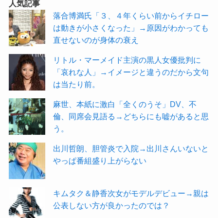
人気記事
落合博満氏「３、４年くらい前からイチロー
は動きが小さくなった」→原因がわかっても
直せないのが身体の衰え
リトル・マーメイド主演の黒人女優批判に
「哀れな人」→イメージと違うのだから文句
は当たり前。
麻世、本紙に激白「全くのうそ」DV、不
倫、同席会見語る→どちらにも嘘があると思
う。
出川哲朗、胆管炎で入院→出川さんいないと
やっぱ番組盛り上がらない
キムタク＆静香次女がモデルデビュー→親は
公表しない方が良かったのでは？