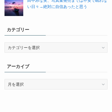
田中みな実、写真集発売までは不安で眠れな
い日々→絶対に自信あったと思う
カテゴリー
カ
テ
ゴ
リ
アーカイブ
ー
ア
ー
カ
イ
ブ