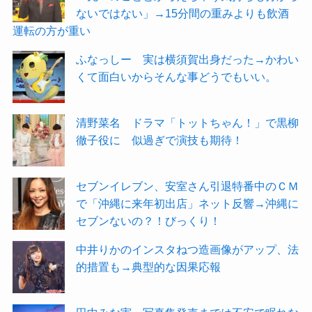
ないではない」→15分間の重みよりも飲酒
運転の方が重い
ふなっしー 実は横須賀出身だった→かわい
くて面白いからそんな事どうでもいい。
清野菜名 ドラマ「トットちゃん！」で黒柳
徹子役に 似過ぎで演技も期待！
セブンイレブン、安室さん引退特番中のＣＭ
で「沖縄に来年初出店」ネット反響→沖縄に
セブンないの？！びっくり！
中井りかのインスタねつ造画像がアップ、法
的措置も→典型的な因果応報