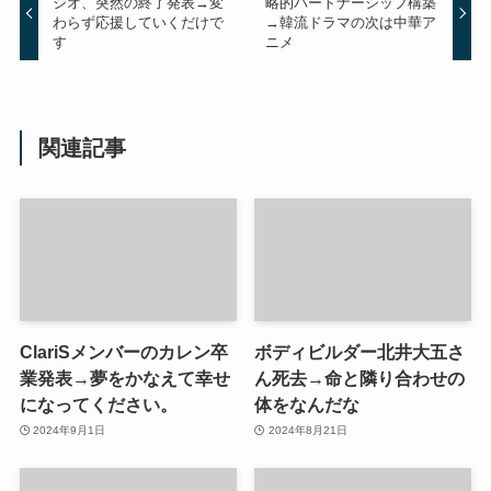
ジオ、突然の終了発表→変
略的パートナーシップ構築
わらず応援していくだけで
→韓流ドラマの次は中華ア
す
ニメ
関連記事
ClariSメンバーのカレン卒
ボディビルダー北井大五さ
業発表→夢をかなえて幸せ
ん死去→命と隣り合わせの
になってください。
体をなんだな
2024年9月1日
2024年8月21日