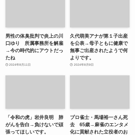
男性の体臭批判で炎上の川
久代萌美アナが第１子出産
口ゆり 所属事務所を解雇
を公表→母子ともに健康で
→今の時代的にアウトだっ
無事ご出産されたようで何
たね
よりです。
2024年8月11日
2024年8月9日
「令和の虎」岩井良明 肺
プロ雀士・馬場裕一さん死
がんを告白→負けないで頑
去 65歳→麻雀のエンタメ
張ってほしいです。
化に貢献された立役者のお