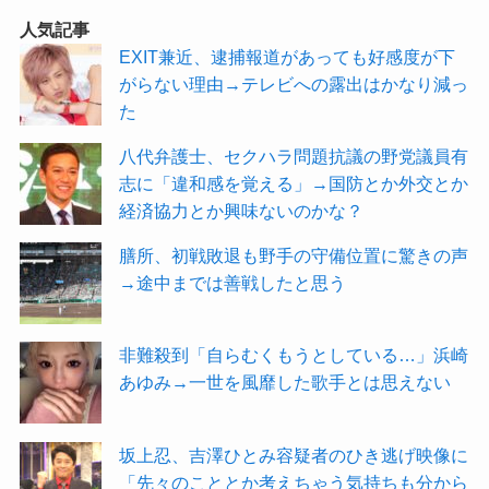
人気記事
EXIT兼近、逮捕報道があっても好感度が下
がらない理由→テレビへの露出はかなり減っ
た
八代弁護士、セクハラ問題抗議の野党議員有
志に「違和感を覚える」→国防とか外交とか
経済協力とか興味ないのかな？
膳所、初戦敗退も野手の守備位置に驚きの声
→途中までは善戦したと思う
非難殺到「自らむくもうとしている…」浜崎
あゆみ→一世を風靡した歌手とは思えない
坂上忍、吉澤ひとみ容疑者のひき逃げ映像に
「先々のこととか考えちゃう気持ちも分から