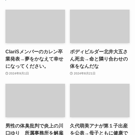
ClariSメンバーのカレン卒
ボディビルダー北井大五さ
業発表→夢をかなえて幸せ
ん死去→命と隣り合わせの
になってください。
体をなんだな
2024年9月1日
2024年8月21日
男性の体臭批判で炎上の川
久代萌美アナが第１子出産
口ゆり 所属事務所を解雇
を公表→母子ともに健康で