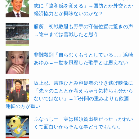
志に「違和感を覚える」→国防とか外交とか
経済協力とか興味ないのかな？
膳所、初戦敗退も野手の守備位置に驚きの声
→途中までは善戦したと思う
非難殺到「自らむくもうとしている…」浜崎
あゆみ→一世を風靡した歌手とは思えない
坂上忍、吉澤ひとみ容疑者のひき逃げ映像に
「先々のこととか考えちゃう気持ちも分から
ないではない」→15分間の重みよりも飲酒
運転の方が重い
ふなっしー 実は横須賀出身だった→かわい
くて面白いからそんな事どうでもいい。