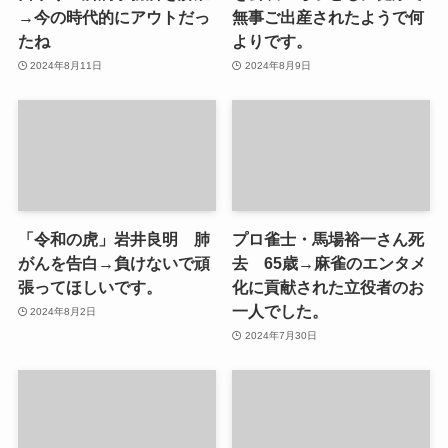
→今の時代的にアウトだっ
無事ご出産されたようで何
たね
よりです。
2024年8月11日
2024年8月9日
「令和の虎」岩井良明 肺
プロ雀士・馬場裕一さん死
がんを告白→負けないで頑
去 65歳→麻雀のエンタメ
張ってほしいです。
化に貢献された立役者のお
一人でした。
2024年8月2日
2024年7月30日