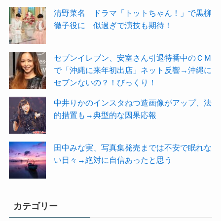
清野菜名 ドラマ「トットちゃん！」で黒柳
徹子役に 似過ぎで演技も期待！
セブンイレブン、安室さん引退特番中のＣＭ
で「沖縄に来年初出店」ネット反響→沖縄に
セブンないの？！びっくり！
中井りかのインスタねつ造画像がアップ、法
的措置も→典型的な因果応報
田中みな実、写真集発売までは不安で眠れな
い日々→絶対に自信あったと思う
カテゴリー