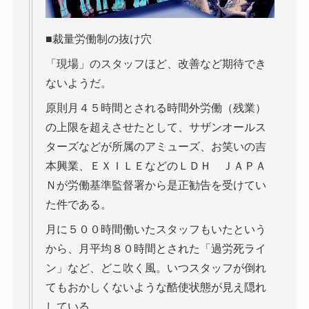
■裁量労働制の抜け穴
「現場」のスタッフほど、改善など期待でき
ないようだ。
原則月４５時間とされる時間外労働（残業）
の上限を超えさせたとして、サザンオールス
ターズなどが所属のアミューズ、お笑いの吉
本興業、ＥＸＩＬＥなどのＬＤＨ ＪＡＰＡ
Ｎが労働基準監督署から是正勧告を受けてい
た件である。
月に５００時間働いたスタッフもいたという
から、月平均８０時間とされた「過労死ライ
ン」など、どこ吹く風。いつスタッフが倒れ
てもおかしくないような酷使状態が見え隠れ
している。