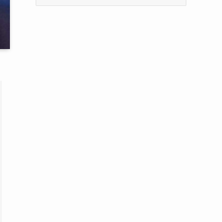
ー
カ
イ
ブ