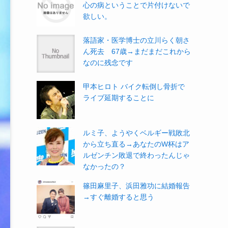
心の病ということで片付けないで
欲しい。
落語家・医学博士の立川らく朝さ
ん死去 67歳→まだまだこれから
なのに残念です
甲本ヒロト バイク転倒し骨折で
ライブ延期することに
ルミ子、ようやくベルギー戦敗北
から立ち直る→あなたのW杯はア
ルゼンチン敗退で終わったんじゃ
なかったの？
篠田麻里子、浜田雅功に結婚報告
→すぐ離婚すると思う