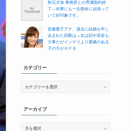
秋元才加 事務所との専属契約終
了→何事にも一生懸命に頑張って
いて好印象です。
皆藤愛子アナ、過去に結婚を申し
込まれた回数は→女は顔や容姿も
大事だがインテリより愛嬌のある
子の方がモテる
カテゴリー
カ
テ
ゴ
リ
アーカイブ
ー
ア