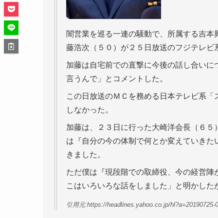
闇営業を巡る一連の騒動で、所属する吉本
藤浩次（５０）が２５日放送のフジテレビ
加藤は自宅前での直撃に今後の話し合いに
言うんで」とコメントした。
この日放送のＭＣを務める日本テレビ系「
しなかった。
加藤は、２３日に行った大崎洋会長（６５
は『自分の今の体制で何とか変えていきた
きました。
ただ僕は『現段階での取締役、今の経営陣
こはいろいろな話をしました」と明かした
引用元:https://headlines.yahoo.co.jp/hl?a=20190725-