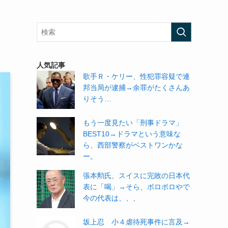
人気記事
歌手Ｒ・ケリー、性犯罪容疑で連
邦当局が逮捕→余罪がたくさんあ
りそう…
もう一度見たい「刑事ドラマ」
BEST10→ドラマという意味な
ら、西部警察がベストワンかな
ー。
張本勲氏、スイスに完敗の日本代
表に「喝」→そら、ボロボロやで
今の代表は、、、
坂上忍 小４虐待死事件に言及→