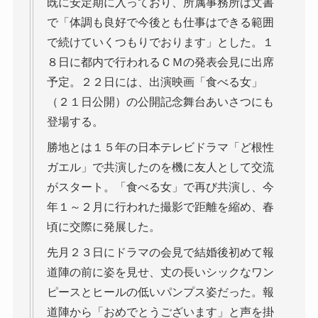
既に安定期に入っており、所属事務所は文書
で「体調も良好で今後とも仕事はできる範囲
で続けていくつもりでおります」とした。１
８日に都内で行われるＣＭの発表会見に出席
予定。２２日には、出演映画「食べる女」
（２１日公開）の公開記念舞台あいさつにも
登場する。
勝地とは１５年の日本テレビドラマ「ど根性
ガエル」で共演したのを機に友人として交流
がスタート。「食べる女」で再び共演し、今
年１～２月に行われた撮影で距離を縮め、春
頃に交際に発展した。
先月２３日にドラマの会見で結婚後初めて報
道陣の前に姿を見せ、丈の長いシックなワン
ピースとヒールの低いパンプス姿だった。報
道陣から「おめでとうございます」と声を掛