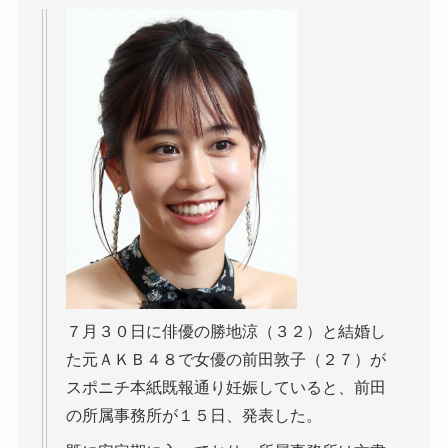
７月３０日に俳優の勝地涼（３２）と結婚し
た元ＡＫＢ４８で女優の前田敦子（２７）が
スポニチ本紙既報通り妊娠していると、前田
の所属事務所が１５日、発表した。