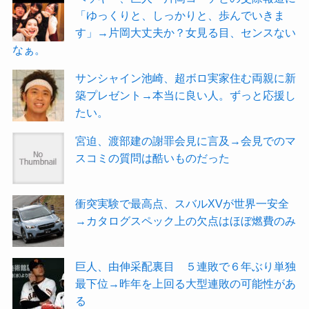
「ゆっくりと、しっかりと、歩んでいきま
す」→片岡大丈夫か？女見る目、センスない
なぁ。
サンシャイン池崎、超ボロ実家住む両親に新
築プレゼント→本当に良い人。ずっと応援し
たい。
宮迫、渡部建の謝罪会見に言及→会見でのマ
スコミの質問は酷いものだった
衝突実験で最高点、スバルXVが世界一安全
→カタログスペック上の欠点はほぼ燃費のみ
巨人、由伸采配裏目 ５連敗で６年ぶり単独
最下位→昨年を上回る大型連敗の可能性があ
る