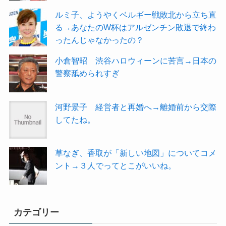
ルミ子、ようやくベルギー戦敗北から立ち直
る→あなたのW杯はアルゼンチン敗退で終わ
ったんじゃなかったの？
小倉智昭 渋谷ハロウィーンに苦言→日本の
警察舐められすぎ
河野景子 経営者と再婚へ→離婚前から交際
してたね。
草なぎ、香取が「新しい地図」についてコメ
ント→３人でってとこがいいね。
カテゴリー