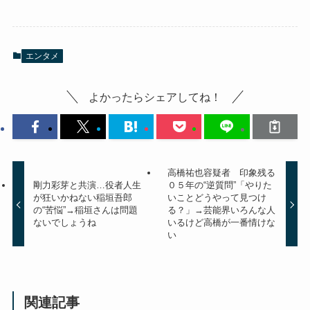
エンタメ
よかったらシェアしてね！
高橋祐也容疑者 印象残る
剛力彩芽と共演…役者人生
０５年の“逆質問”「やりた
が狂いかねない稲垣吾郎
いことどうやって見つけ
の“苦悩”→稲垣さんは問題
る？」→芸能界いろんな人
ないでしょうね
いるけど高橋が一番情けな
い
関連記事