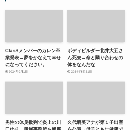
ClariSメンバーのカレン卒
ボディビルダー北井大五さ
業発表→夢をかなえて幸せ
ん死去→命と隣り合わせの
になってください。
体をなんだな
2024年9月1日
2024年8月21日
男性の体臭批判で炎上の川
久代萌美アナが第１子出産
口ゆり 所属事務所を解雇
を公表→母子ともに健康で