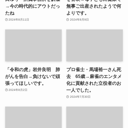
→今の時代的にアウトだっ
無事ご出産されたようで何
たね
よりです。
2024年8月11日
2024年8月9日
「令和の虎」岩井良明 肺
プロ雀士・馬場裕一さん死
がんを告白→負けないで頑
去 65歳→麻雀のエンタメ
張ってほしいです。
化に貢献された立役者のお
一人でした。
2024年8月2日
2024年7月30日