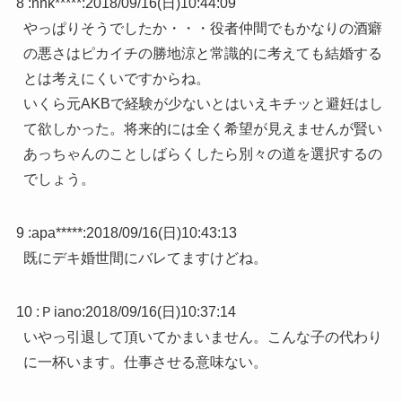
8 :
nhk*****
:
2018/09/16(日)10:44:09
やっぱりそうでしたか・・・役者仲間でもかなりの酒癖
の悪さはピカイチの勝地涼と常識的に考えても結婚する
とは考えにくいですからね。
いくら元AKBで経験が少ないとはいえキチッと避妊はし
て欲しかった。将来的には全く希望が見えませんが賢い
あっちゃんのことしばらくしたら別々の道を選択するの
でしょう。
9 :
apa*****
:
2018/09/16(日)10:43:13
既にデキ婚世間にバレてますけどね。
10 :
Ｐiano
:
2018/09/16(日)10:37:14
いやっ引退して頂いてかまいません。こんな子の代わり
に一杯います。仕事させる意味ない。