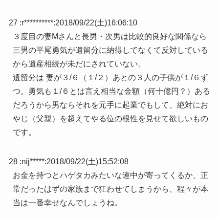
27 :
r**********
:
2018/09/22(土)16:06:10
３度目の妻Mさんと長男・次男は比較的良好な関係なら
三男の平尾勇気が遺留分に納得してなくて反対している
から遺産相続が未だにされていない。
遺留分は 妻が３/６（１/２）あとの３人の子供が１/６ず
つ。勇気も１/６とは言え相当な金額（何十億円？）ある
だろうから男ならそれを元手に起業でもして、絶対にお
やじ（父親）を超えてやる位の根性を見せて欲しいもの
です。
28 :
nij*****
:
2018/09/22(土)15:52:08
お金を持つとハゲタカみたいな連中が寄ってくるか、正
常だったはずの家族まで狂わせてしまうから、程々が本
当は一番幸せなんでしょうね。