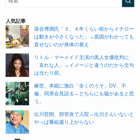
人気記事
落合博満氏「３、４年くらい前からイチロー
は動きが小さくなった」→原因がわかっても
直せないのが身体の衰え
リトル・マーメイド主演の黒人女優批判に
「哀れな人」→イメージと違うのだから文句
は当たり前。
麻世、本紙に激白「全くのうそ」DV、不
倫、同席会見語る→どちらにも嘘があると思
う。
出川哲朗、胆管炎で入院→出川さんいないと
やっぱ番組盛り上がらない