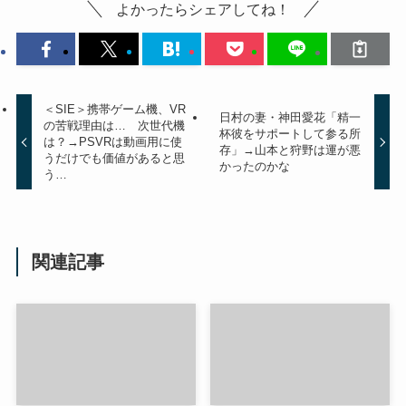
よかったらシェアしてね！
＜SIE＞携帯ゲーム機、VR
日村の妻・神田愛花「精一
の苦戦理由は… 次世代機
杯彼をサポートして参る所
は？→PSVRは動画用に使
存」→山本と狩野は運が悪
うだけでも価値があると思
かったのかな
う…
関連記事