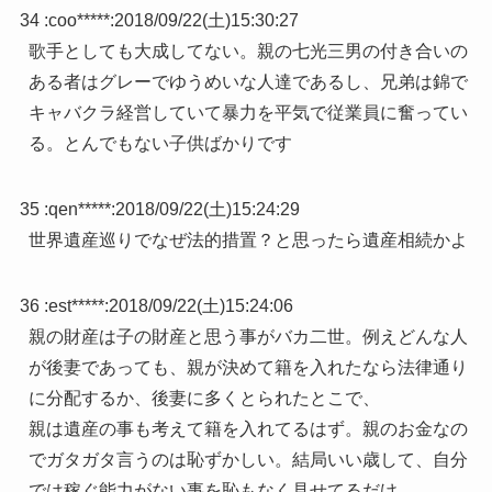
34 :
coo*****
:
2018/09/22(土)15:30:27
歌手としても大成してない。親の七光三男の付き合いの
ある者はグレーでゆうめいな人達であるし、兄弟は錦で
キャバクラ経営していて暴力を平気で従業員に奮ってい
る。とんでもない子供ばかりです
35 :
qen*****
:
2018/09/22(土)15:24:29
世界遺産巡りでなぜ法的措置？と思ったら遺産相続かよ
36 :
est*****
:
2018/09/22(土)15:24:06
親の財産は子の財産と思う事がバカ二世。例えどんな人
が後妻であっても、親が決めて籍を入れたなら法律通り
に分配するか、後妻に多くとられたとこで、
親は遺産の事も考えて籍を入れてるはず。親のお金なの
でガタガタ言うのは恥ずかしい。結局いい歳して、自分
では稼ぐ能力がない事を恥もなく見せてるだけ。