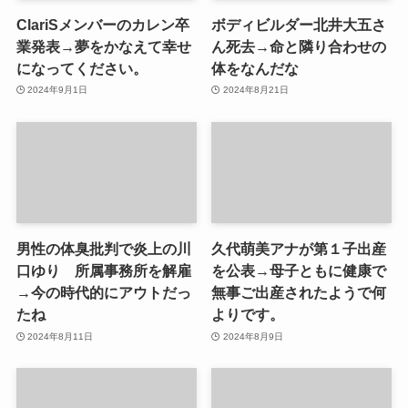
ClariSメンバーのカレン卒
ボディビルダー北井大五さ
業発表→夢をかなえて幸せ
ん死去→命と隣り合わせの
になってください。
体をなんだな
2024年9月1日
2024年8月21日
男性の体臭批判で炎上の川
久代萌美アナが第１子出産
口ゆり 所属事務所を解雇
を公表→母子ともに健康で
→今の時代的にアウトだっ
無事ご出産されたようで何
たね
よりです。
2024年8月11日
2024年8月9日