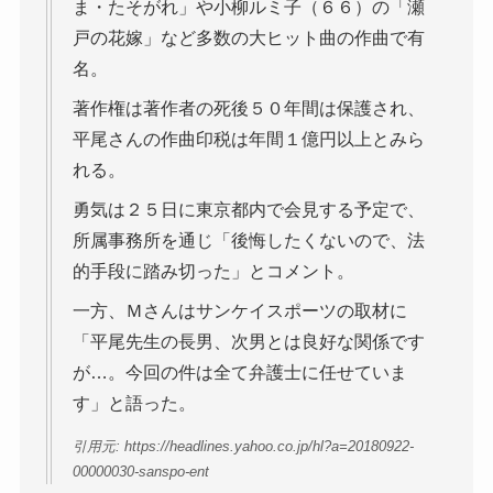
ま・たそがれ」や小柳ルミ子（６６）の「瀬
戸の花嫁」など多数の大ヒット曲の作曲で有
名。
著作権は著作者の死後５０年間は保護され、
平尾さんの作曲印税は年間１億円以上とみら
れる。
勇気は２５日に東京都内で会見する予定で、
所属事務所を通じ「後悔したくないので、法
的手段に踏み切った」とコメント。
一方、Ｍさんはサンケイスポーツの取材に
「平尾先生の長男、次男とは良好な関係です
が…。今回の件は全て弁護士に任せていま
す」と語った。
引用元: https://headlines.yahoo.co.jp/hl?a=20180922-
00000030-sanspo-ent