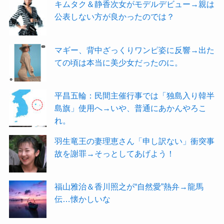
キムタク＆静香次女がモデルデビュー→親は
公表しない方が良かったのでは？
マギー、背中ざっくりワンピ姿に反響→出た
ての頃は本当に美少女だったのに。
平昌五輪：民間主催行事では「独島入り韓半
島旗」使用へ→いや、普通にあかんやろこ
れ。
羽生竜王の妻理恵さん「申し訳ない」衝突事
故を謝罪→そっとしてあげよう！
福山雅治＆香川照之が“自然愛”熱弁→龍馬
伝…懐かしいな