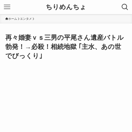
ちりめんちょ
ホーム
エンタメ
再々婚妻ｖｓ三男の平尾さん遺産バトル
勃発！→必殺！相続地獄 ｢主水、あの世
でびっくり｣