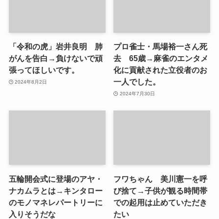
「令和の虎」岩井良明 肺
プロ雀士・馬場裕一さん死
がんを告白→負けないで頑
去 65歳→麻雀のエンタメ
張ってほしいです。
化に貢献された立役者のお
一人でした。
2024年8月2日
2024年7月30日
五輪開会式に登場のアヤ・
フワちゃん 美川憲一を呼
ナカムラとは→キンタロー
び捨て→子供が観る時間帯
のモノマネレパートリーに
での起用は止めていただき
入りそうだな
たい