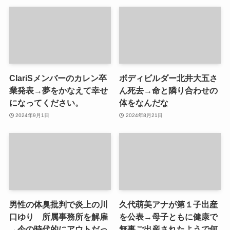
ClariSメンバーのカレン卒
ボディビルダー北井大五さ
業発表→夢をかなえて幸せ
ん死去→命と隣り合わせの
になってください。
体をなんだな
2024年9月1日
2024年8月21日
男性の体臭批判で炎上の川
久代萌美アナが第１子出産
口ゆり 所属事務所を解雇
を公表→母子ともに健康で
→今の時代的にアウトだっ
無事ご出産されたようで何