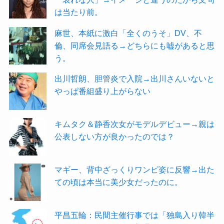
は当たり前。
麻世、本紙に激白「全くのうそ」DV、不
倫、同席会見語る→どちらにも嘘があると思
う。
出川哲朗、胆管炎で入院→出川さんいないと
やっぱ番組盛り上がらない
キムタク＆静香次女がモデルデビュー→親は
公表しない方が良かったのでは？
マギー、背中ざっくりワンピ姿に反響→出た
ての頃は本当に美少女だったのに。
平昌五輪：民間主催行事では「独島入り韓半