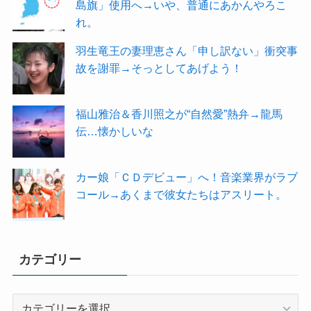
島旗」使用へ→いや、普通にあかんやろこ
れ。
羽生竜王の妻理恵さん「申し訳ない」衝突事
故を謝罪→そっとしてあげよう！
福山雅治＆香川照之が“自然愛”熱弁→龍馬
伝…懐かしいな
カー娘「ＣＤデビュー」へ！音楽業界がラブ
コール→あくまで彼女たちはアスリート。
カテゴリー
カ