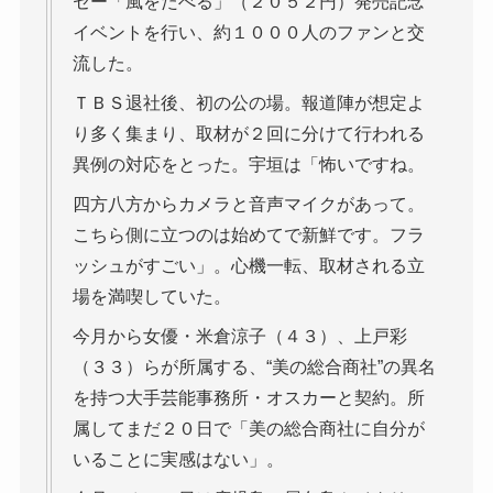
セー「風をたべる」（２０５２円）発売記念
イベントを行い、約１０００人のファンと交
流した。
ＴＢＳ退社後、初の公の場。報道陣が想定よ
り多く集まり、取材が２回に分けて行われる
異例の対応をとった。宇垣は「怖いですね。
四方八方からカメラと音声マイクがあって。
こちら側に立つのは始めてで新鮮です。フラ
ッシュがすごい」。心機一転、取材される立
場を満喫していた。
今月から女優・米倉涼子（４３）、上戸彩
（３３）らが所属する、“美の総合商社”の異名
を持つ大手芸能事務所・オスカーと契約。所
属してまだ２０日で「美の総合商社に自分が
いることに実感はない」。