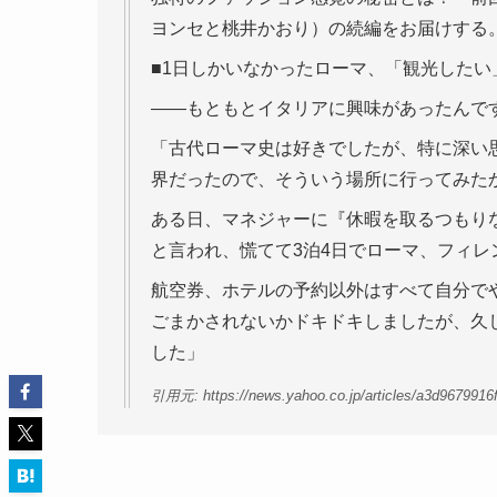
ヨンセと桃井かおり）の続編をお届けする
■1日しかいなかったローマ、「観光したい
――もともとイタリアに興味があったんで
「古代ローマ史は好きでしたが、特に深い
界だったので、そういう場所に行ってみた
ある日、マネジャーに『休暇を取るつもり
と言われ、慌てて3泊4日でローマ、フィ
航空券、ホテルの予約以外はすべて自分で
ごまかされないかドキドキしましたが、久
した」
引用元: https://news.yahoo.co.jp/articles/a3d967991