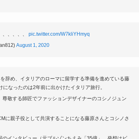
、、、、、、
pic.twitter.com/W7kliYHmyq
n812)
August 1, 2020
」を辞め、イタリアのローマに留学する準備を進めている藤
けになったのは2年前に出かけたイタリア旅行。
、尊敬する師匠でファッションデザイナーのコシノジュン
CMに親子役として共演することになる藤原さんとコシノさ
回のインタビュー（元ブルゾンちえみ「35億」 発想はビ