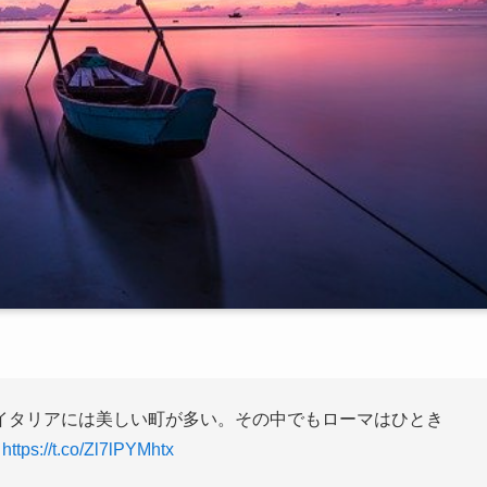
イタリアには美しい町が多い。その中でもローマはひとき
！
https://t.co/Zl7lPYMhtx