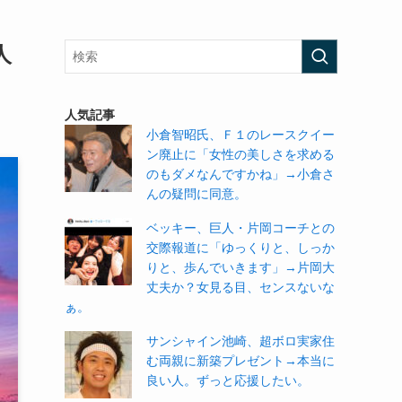
人
人気記事
小倉智昭氏、Ｆ１のレースクイー
ン廃止に「女性の美しさを求める
のもダメなんですかね」→小倉さ
んの疑問に同意。
ベッキー、巨人・片岡コーチとの
交際報道に「ゆっくりと、しっか
りと、歩んでいきます」→片岡大
丈夫か？女見る目、センスないな
ぁ。
サンシャイン池崎、超ボロ実家住
む両親に新築プレゼント→本当に
良い人。ずっと応援したい。