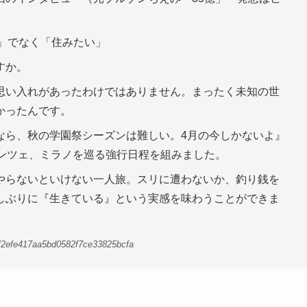
。
」でなく「住みたい」
すか。
思い入れがあったわけではありません。まったく未知の世
かったんです。
なら、秋の学園祭シーズンは難しい。4月の今しかないよ』
レンツェ、ミラノを巡る強行日程を組みました。
やらないといけない一人旅。スリに遭わないか、釣り銭を
しぶりに『生きている』という実感を味わうことができま
6f2efe417aa5bd0582f7ce33825bcfa