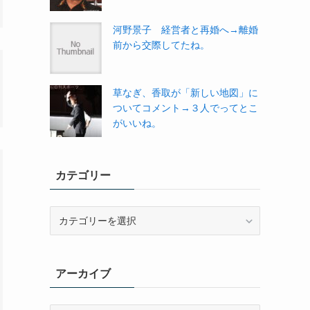
河野景子 経営者と再婚へ→離婚
前から交際してたね。
草なぎ、香取が「新しい地図」に
ついてコメント→３人でってとこ
がいいね。
カテゴリー
カ
テ
ゴ
リ
アーカイブ
ー