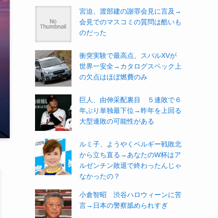
宮迫、渡部建の謝罪会見に言及→
会見でのマスコミの質問は酷いも
のだった
衝突実験で最高点、スバルXVが
世界一安全→カタログスペック上
の欠点はほぼ燃費のみ
巨人、由伸采配裏目 ５連敗で６
年ぶり単独最下位→昨年を上回る
大型連敗の可能性がある
ルミ子、ようやくベルギー戦敗北
から立ち直る→あなたのW杯はア
ルゼンチン敗退で終わったんじゃ
なかったの？
小倉智昭 渋谷ハロウィーンに苦
言→日本の警察舐められすぎ