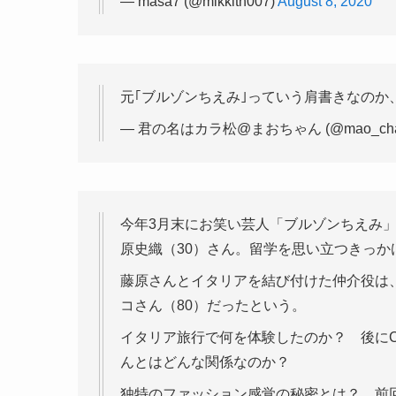
— masa7 (@mikkith007)
August 8, 2020
元｢ブルゾンちえみ｣っていう肩書きなのか
— 君の名はカラ松@まおちゃん (@mao_cha
今年3月末にお笑い芸人「ブルゾンちえみ
原史織（30）さん。留学を思い立つきっか
藤原さんとイタリアを結び付けた仲介役は
コさん（80）だったという。
イタリア旅行で何を体験したのか？ 後に
んとはどんな関係なのか？
独特のファッション感覚の秘密とは？ 前