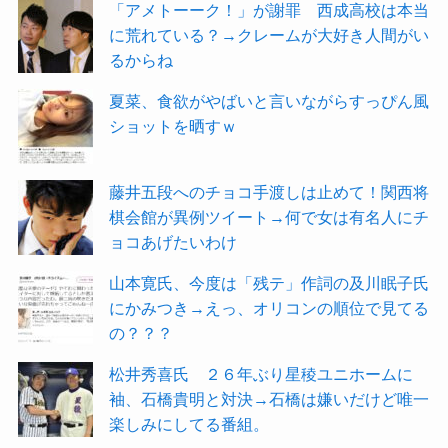
「アメトーーク！」が謝罪 西成高校は本当
に荒れている？→クレームが大好き人間がい
るからね
夏菜、食欲がやばいと言いながらすっぴん風
ショットを晒すｗ
藤井五段へのチョコ手渡しは止めて！関西将
棋会館が異例ツイート→何で女は有名人にチ
ョコあげたいわけ
山本寛氏、今度は「残テ」作詞の及川眠子氏
にかみつき→えっ、オリコンの順位で見てる
の？？？
松井秀喜氏 ２６年ぶり星稜ユニホームに
袖、石橋貴明と対決→石橋は嫌いだけど唯一
楽しみにしてる番組。