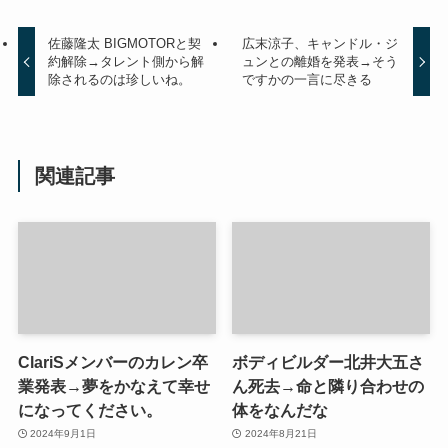
佐藤隆太 BIGMOTORと契
広末涼子、キャンドル・ジ
約解除→タレント側から解
ュンとの離婚を発表→そう
除されるのは珍しいね。
ですかの一言に尽きる
関連記事
ClariSメンバーのカレン卒
ボディビルダー北井大五さ
業発表→夢をかなえて幸せ
ん死去→命と隣り合わせの
になってください。
体をなんだな
2024年9月1日
2024年8月21日