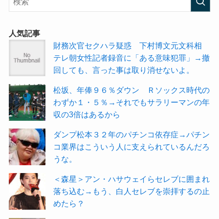
人気記事
財務次官セクハラ疑惑 下村博文元文科相
テレ朝女性記者録音に「ある意味犯罪」→撤
回しても、言った事は取り消せないよ。
松坂、年俸９６％ダウン Ｒソックス時代の
わずか１・５％→それでもサラリーマンの年
収の3倍はあるから
ダンプ松本３２年のパチンコ依存症→パチン
コ業界はこういう人に支えられているんだろ
うな。
＜森星＞アン・ハサウェイらセレブに囲まれ
落ち込む→もう、白人セレブを崇拝するの止
めたら？