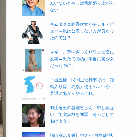
んいないとやっぱ番組盛り上がら
ない
キムタク＆静香次女がモデルデビ
ュー→親は公表しない方が良かっ
たのでは？
マギー、背中ざっくりワンピ姿に
反響→出たての頃は本当に美少女
だったのに。
平昌五輪：民間主催行事では「独
島入り韓半島旗」使用へ→いや、
普通にあかんやろこれ。
羽生竜王の妻理恵さん「申し訳な
い」衝突事故を謝罪→そっとして
あげよう！
福山雅治＆香川照之が“自然愛”熱