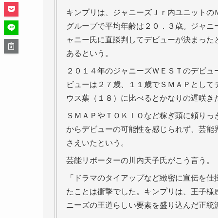
キンプリは、ジャニーズＪｒ内ユニットの
グループで平均年齢は２０．３歳。ジャニー
ャニー氏に直談判してデビューが決まったと
あるという。
２０１４年のジャニーズＷＥＳＴのデビュ
ビューは２７歳、１１歳でＳＭＡＰとして
ウス葉（１８）に比べるとかなりの遅咲き
ＳＭＡＰやＴＯＫＩＯなど稼ぎ頭に頼りっき
からデビューの可能性を感じられず、芸能
さえいたという。
芸能リポーターの川内天子氏がこう言う。
「ドラマのタイアップなど緻密に宣伝を仕
たことは衝撃でした。キンプリは、王子様
ニーズの王道らしい要素を盛り込んだ正統