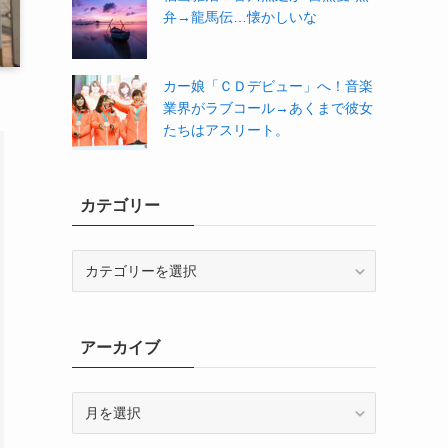
弁→龍馬伝…懐かしいな
カー娘「ＣＤデビュー」へ！音楽
業界がラブコール→あくまで彼女
たちはアスリート。
カテゴリー
カ
テ
ゴ
リ
アーカイブ
ー
ア
ー
カ