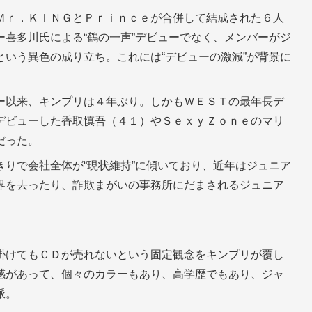
Ｍｒ．ＫＩＮＧとＰｒｉｎｃｅが合併して結成された６人
喜多川氏による“鶴の一声”デビューでなく、メンバーがジ
いう異色の成り立ち。これには“デビューの激減”が背景に
ー以来、キンプリは４年ぶり。しかもＷＥＳＴの最年長デ
デビューした香取慎吾（４１）やＳｅｘｙＺｏｎｅのマリ
だった。
りで会社全体が“現状維持”に傾いており、近年はジュニア
界を去ったり、詐欺まがいの事務所にだまされるジュニア
掛けてもＣＤが売れないという固定観念をキンプリが覆し
感があって、個々のカラーもあり、高学歴でもあり、ジャ
派。