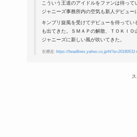
こういう王道のアイドルをファンは待って
ジャニーズ事務所内の空気も新人デビュー
キンプリ旋風を受けてデビューを待ってい
も出てきた。ＳＭＡＰの解散、ＴＯＫＩＯ
ジャニーズに新しい風が吹いてきた。
引用元:
https://headlines.yahoo.co.jp/hl?a=20180531
ス