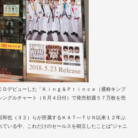
ＣＤデビューした「Ｋｉｎｇ＆Ｐｒｉｎｃｅ（通称キンプ
シングルチャート（６月４日付）で発売初週５７万枚を売
梨和也（３２）らが所属するＫＡＴ―ＴＵＮ以来１２年ぶ
れている中、これだけのセールスを樹立したことは“ジャニ