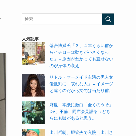
を
人気記事
落合博満氏「３、４年くらい前か
らイチローは動きが小さくなっ
た」→原因がわかっても直せない
のが身体の衰え
リトル・マーメイド主演の黒人女
優批判に「哀れな人」→イメージ
と違うのだから文句は当たり前。
麻世、本紙に激白「全くのうそ」
DV、不倫、同席会見語る→どち
らにも嘘があると思う。
出川哲朗、胆管炎で入院→出川さ