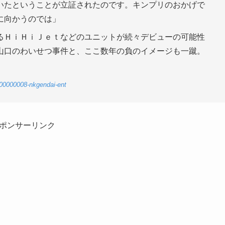
いたということが立証されたのです。キンプリのおかげで
に向かうのでは」
るＨｉＨｉＪｅｔなどのユニットが続々デビューの可能性
山口のわいせつ事件と、ここ数年の負のイメージも一蹴。
-00000008-nkgendai-ent
ポンサーリンク