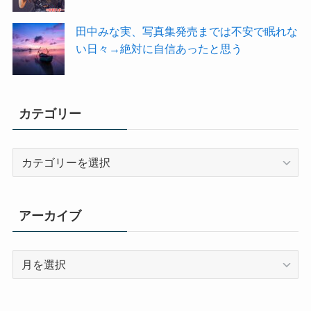
田中みな実、写真集発売までは不安で眠れな
い日々→絶対に自信あったと思う
カテゴリー
カ
テ
ゴ
リ
アーカイブ
ー
ア
ー
カ
イ