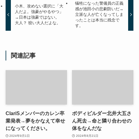
犠牲になった警備員の正義
小木、攻めない選択に「大
感が池田小の悲劇防いだ→
人だよ。強豪がやるやつ」
立派な人が亡くなってしま
→日本は強豪ではない。
ったことは本当に残念で
大人？ 狡い大人だよな。
す。
関連記事
ClariSメンバーのカレン卒
ボディビルダー北井大五さ
業発表→夢をかなえて幸せ
ん死去→命と隣り合わせの
になってください。
体をなんだな
2024年9月1日
2024年8月21日