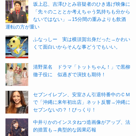
坂上忍、吉澤ひとみ容疑者のひき逃げ映像に
「先々のこととか考えちゃう気持ちも分から
ないではない」→15分間の重みよりも飲酒
運転の方が重い
ふなっしー 実は横須賀出身だった→かわい
くて面白いからそんな事どうでもいい。
清野菜名 ドラマ「トットちゃん！」で黒柳
徹子役に 似過ぎで演技も期待！
セブンイレブン、安室さん引退特番中のＣＭ
で「沖縄に来年初出店」ネット反響→沖縄に
セブンないの？！びっくり！
中井りかのインスタねつ造画像がアップ、法
的措置も→典型的な因果応報