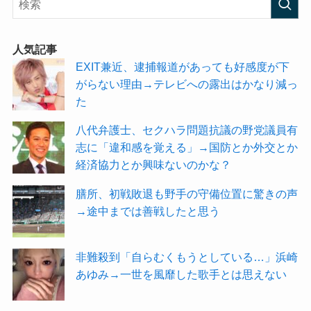
人気記事
EXIT兼近、逮捕報道があっても好感度が下
がらない理由→テレビへの露出はかなり減っ
た
八代弁護士、セクハラ問題抗議の野党議員有
志に「違和感を覚える」→国防とか外交とか
経済協力とか興味ないのかな？
膳所、初戦敗退も野手の守備位置に驚きの声
→途中までは善戦したと思う
非難殺到「自らむくもうとしている…」浜崎
あゆみ→一世を風靡した歌手とは思えない