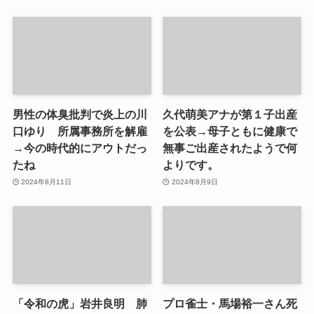
男性の体臭批判で炎上の川
久代萌美アナが第１子出産
口ゆり 所属事務所を解雇
を公表→母子ともに健康で
→今の時代的にアウトだっ
無事ご出産されたようで何
たね
よりです。
2024年8月11日
2024年8月9日
「令和の虎」岩井良明 肺
プロ雀士・馬場裕一さん死