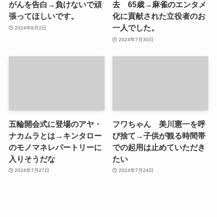
がんを告白→負けないで頑
去 65歳→麻雀のエンタメ
張ってほしいです。
化に貢献された立役者のお
一人でした。
2024年8月2日
2024年7月30日
五輪開会式に登場のアヤ・
フワちゃん 美川憲一を呼
ナカムラとは→キンタロー
び捨て→子供が観る時間帯
のモノマネレパートリーに
での起用は止めていただき
入りそうだな
たい
2024年7月27日
2024年7月24日