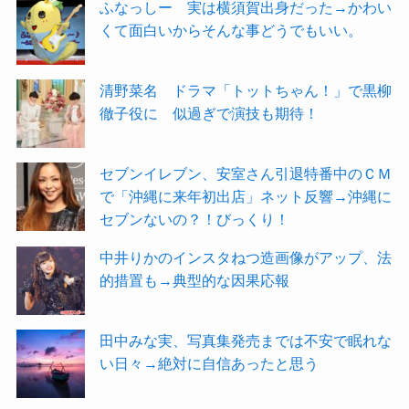
ふなっしー 実は横須賀出身だった→かわい
くて面白いからそんな事どうでもいい。
清野菜名 ドラマ「トットちゃん！」で黒柳
徹子役に 似過ぎで演技も期待！
セブンイレブン、安室さん引退特番中のＣＭ
で「沖縄に来年初出店」ネット反響→沖縄に
セブンないの？！びっくり！
中井りかのインスタねつ造画像がアップ、法
的措置も→典型的な因果応報
田中みな実、写真集発売までは不安で眠れな
い日々→絶対に自信あったと思う