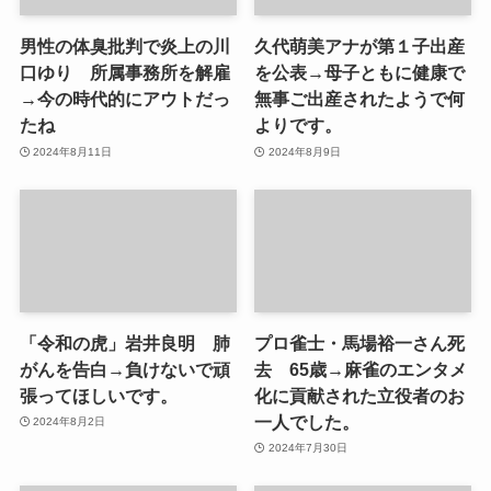
男性の体臭批判で炎上の川
久代萌美アナが第１子出産
口ゆり 所属事務所を解雇
を公表→母子ともに健康で
→今の時代的にアウトだっ
無事ご出産されたようで何
たね
よりです。
2024年8月11日
2024年8月9日
「令和の虎」岩井良明 肺
プロ雀士・馬場裕一さん死
がんを告白→負けないで頑
去 65歳→麻雀のエンタメ
張ってほしいです。
化に貢献された立役者のお
一人でした。
2024年8月2日
2024年7月30日