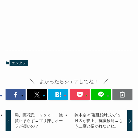
エンタメ
よかったらシェアしてね！
蜷川実花氏 Ｋｏｋｉ，絶
鈴木奈々“遅延始球式で”Ｓ
賛止まらず→ゴリ押しオー
ＮＳが炎上、抗議殺到→も
ラが凄いの？
う二度と招かれないね。