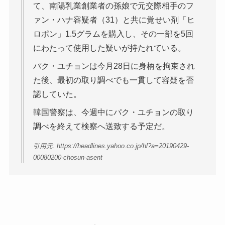
て、南陽乳業創業者の孫娘で元交際相手のフ
ァン・ハナ容疑者（31）と共に覚せい剤「ヒ
ロポン」1.5グラムを購入し、その一部を5回
にわたって使用した疑いが持たれている。
パク・ユチョンは今月28日に身柄を拘束され
た後、最初の取り調べでも一貫して容疑を否
認していた。
韓国警察は、今週中にパク・ユチョンの取り
調べを終えて検察へ送致する予定だ。
引用元: https://headlines.yahoo.co.jp/hl?a=20190429-
00080200-chosun-asent