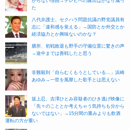
がらない理由→テレビへの露出はかなり減っ
た
八代弁護士、セクハラ問題抗議の野党議員有
志に「違和感を覚える」→国防とか外交とか
経済協力とか興味ないのかな？
膳所、初戦敗退も野手の守備位置に驚きの声
→途中までは善戦したと思う
非難殺到「自らむくもうとしている…」浜崎
あゆみ→一世を風靡した歌手とは思えない
坂上忍、吉澤ひとみ容疑者のひき逃げ映像に
「先々のこととか考えちゃう気持ちも分から
ないではない」→15分間の重みよりも飲酒
運転の方が重い