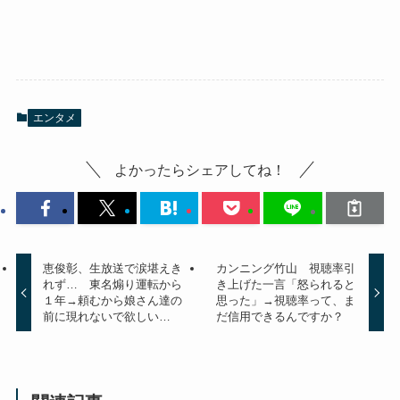
エンタメ
よかったらシェアしてね！
恵俊彰、生放送で涙堪えき
カンニング竹山 視聴率引
れず… 東名煽り運転から
き上げた一言「怒られると
１年→頼むから娘さん達の
思った」→視聴率って、ま
前に現れないで欲しい…
だ信用できるんですか？