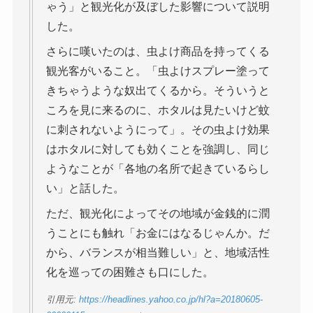
ゃう」と観光化が及ぼした影響について説明
した。
さらに嘆いたのは、虫よけ商品を持ってくる
観光客がいること。「虫よけスプレー塗って
きちゃうような奴出てくるから。そういうと
ころを見に来るのに、ホタルは見たいけど蚊
に刺されないようにって」。その虫よけ効果
はホタルに対しても効くことを強調し、同じ
ようなことが「各地の名所で起きているらし
い」と話した。
ただ、観光化によってその地域が金銭的に潤
うことにも触れ「お金にはなるじゃんか。だ
から、バランスが相当難しい」と、地域活性
化を巡っての困難さも口にした。
引用元:
https://headlines.yahoo.co.jp/hl?a=20180605-