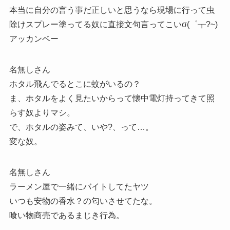
本当に自分の言う事だ正しいと思うなら現場に行って虫
除けスプレー塗ってる奴に直接文句言ってこいσ(゜┰?~)
アッカンベー
名無しさん
ホタル飛んでるとこに蚊がいるの？
ま、ホタルをよく見たいからって懐中電灯持ってきて照
らす奴よりマシ。
で、ホタルの姿みて、いや?、って…。
変な奴。
名無しさん
ラーメン屋で一緒にバイトしてたヤツ
いつも安物の香水？の匂いさせてたな。
喰い物商売であるまじき行為。