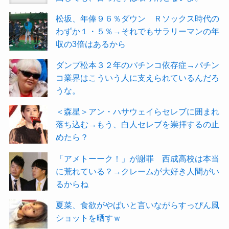
松坂、年俸９６％ダウン Ｒソックス時代の
わずか１・５％→それでもサラリーマンの年
収の3倍はあるから
ダンプ松本３２年のパチンコ依存症→パチン
コ業界はこういう人に支えられているんだろ
うな。
＜森星＞アン・ハサウェイらセレブに囲まれ
落ち込む→もう、白人セレブを崇拝するの止
めたら？
「アメトーーク！」が謝罪 西成高校は本当
に荒れている？→クレームが大好き人間がい
るからね
夏菜、食欲がやばいと言いながらすっぴん風
ショットを晒すｗ