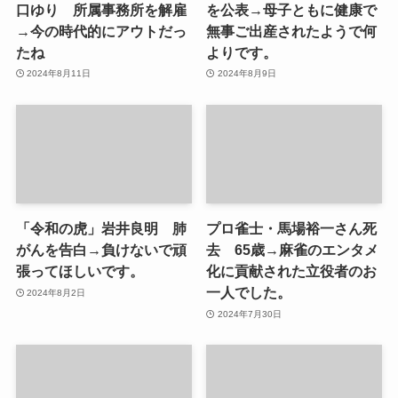
口ゆり 所属事務所を解雇
を公表→母子ともに健康で
→今の時代的にアウトだっ
無事ご出産されたようで何
たね
よりです。
2024年8月11日
2024年8月9日
「令和の虎」岩井良明 肺
プロ雀士・馬場裕一さん死
がんを告白→負けないで頑
去 65歳→麻雀のエンタメ
張ってほしいです。
化に貢献された立役者のお
一人でした。
2024年8月2日
2024年7月30日