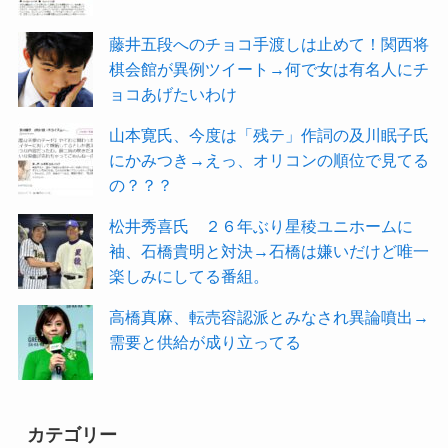
藤井五段へのチョコ手渡しは止めて！関西将
棋会館が異例ツイート→何で女は有名人にチ
ョコあげたいわけ
山本寛氏、今度は「残テ」作詞の及川眠子氏
にかみつき→えっ、オリコンの順位で見てる
の？？？
松井秀喜氏 ２６年ぶり星稜ユニホームに
袖、石橋貴明と対決→石橋は嫌いだけど唯一
楽しみにしてる番組。
高橋真麻、転売容認派とみなされ異論噴出→
需要と供給が成り立ってる
カテゴリー