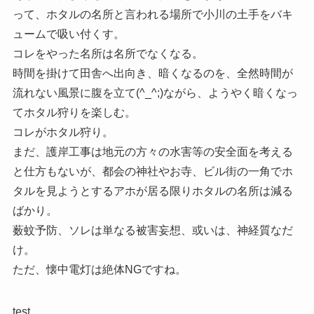
って、ホタルの名所と言われる場所で小川の土手をバキ
ュームで吸い付くす。
コレをやった名所は名所でなくなる。
時間を掛けて田舎へ出向き、暗くなるのを、全然時間が
流れない風景に腹を立て(^_^;)ながら、ようやく暗くなっ
てホタル狩りを楽しむ。
コレがホタル狩り。
まだ、護岸工事は地元の方々の水害等の安全面を考える
と仕方もないが、都会の神社やお寺、ビル街の一角でホ
タルを見ようとするアホが居る限りホタルの名所は減る
ばかり。
薮蚊予防、ソレは単なる被害妄想、或いは、神経質なだ
け。
ただ、懐中電灯は絶体NGですね。
test