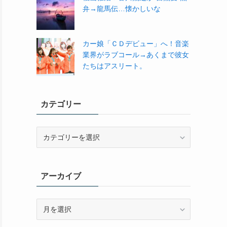
弁→龍馬伝…懐かしいな
カー娘「ＣＤデビュー」へ！音楽
業界がラブコール→あくまで彼女
たちはアスリート。
カテゴリー
カ
テ
ゴ
リ
アーカイブ
ー
ア
ー
カ