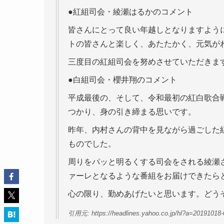
●紅組司会・綾瀬はるかのコメント
皆さんにとって良い年越しとなりますよう
トの皆さんと楽しく、あたたかく、元気が
三度目の紅組司会を努めさせていただきま
●白組司会・櫻井翔のコメント
平成最後の、そして、令和最初の紅白歌合
つかり、身の引き締まる思いです。
昨年、内村さんの背中を見ながら過ごした
ものでした。
周りをパッと明るくする司会をされる綾瀬さ
ァーレとなるような番組をお届けできたら
心の限り、勤めあげたいと思います。どう
引用元: https://headlines.yahoo.co.jp/hl?a=20191018-