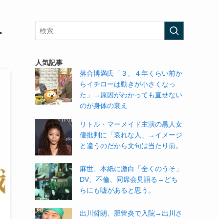
…
人気記事
落合博満氏「３、４年くらい前か
らイチローは動きが小さくなっ
た」→原因がわかっても直せない
のが身体の衰え
リトル・マーメイド主演の黒人女
優批判に「哀れな人」→イメージ
と違うのだから文句は当たり前。
麻世、本紙に激白「全くのうそ」
DV、不倫、同席会見語る→どち
らにも嘘があると思う。
出川哲朗、胆管炎で入院→出川さ