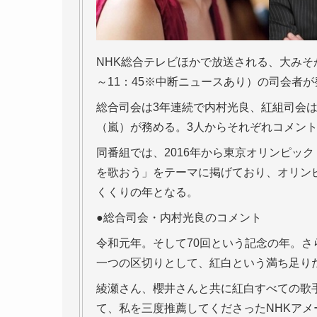
NHK総合テレビほかで放送される、大みそか
～11：45※中断ニュースあり）の司会者
総合司会は3年連続で内村光良、紅組司会は
（嵐）が務める。3人からそれぞれコメン
同番組では、2016年から東京オリンピック
を歌おう」をテーマに掲げており、オリン
くくりの年となる。
●総合司会・内村光良のコメント
令和元年。そして70回という記念の年。
一つの区切りとして、紅白という満ち足り
綾瀬さん、櫻井さんと共に紅白すべての歌
て、私を三度推薦してくださったNHKア