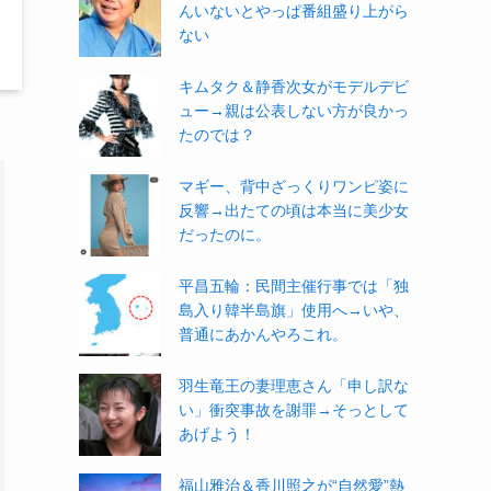
んいないとやっぱ番組盛り上がら
ない
キムタク＆静香次女がモデルデビ
ュー→親は公表しない方が良かっ
たのでは？
マギー、背中ざっくりワンピ姿に
反響→出たての頃は本当に美少女
だったのに。
平昌五輪：民間主催行事では「独
島入り韓半島旗」使用へ→いや、
普通にあかんやろこれ。
羽生竜王の妻理恵さん「申し訳な
い」衝突事故を謝罪→そっとして
あげよう！
福山雅治＆香川照之が“自然愛”熱