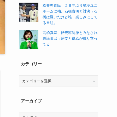
松井秀喜氏 ２６年ぶり星稜ユニ
ホームに袖、石橋貴明と対決→石
橋は嫌いだけど唯一楽しみにして
る番組。
高橋真麻、転売容認派とみなされ
異論噴出→需要と供給が成り立っ
てる
カテゴリー
カ
テ
ゴ
リ
アーカイブ
ー
ア