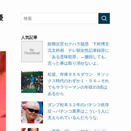
優
人気記事
財務次官セクハラ疑惑 下村博文
元文科相 テレ朝女性記者録音に
「ある意味犯罪」→撤回しても、
言った事は取り消せないよ。
松坂、年俸９６％ダウン Ｒソッ
クス時代のわずか１・５％→それ
でもサラリーマンの年収の3倍は
あるから
ダンプ松本３２年のパチンコ依存
症→パチンコ業界はこういう人に
支えられているんだろうな。