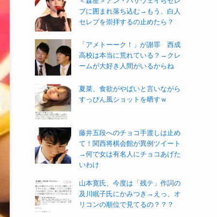
＜森星＞アン・ハサウェイらセレ
ブに囲まれ落ち込む→もう、白人
セレブを崇拝するの止めたら？
「アメトーーク！」が謝罪 西成
高校は本当に荒れている？→クレ
ームが大好き人間がいるからね
夏菜、食欲がやばいと言いながら
すっぴん風ショットを晒すｗ
藤井五段へのチョコ手渡しは止め
て！関西将棋会館が異例ツイート
→何で女は有名人にチョコあげた
いわけ
山本寛氏、今度は「残テ」作詞の
及川眠子氏にかみつき→えっ、オ
リコンの順位で見てるの？？？