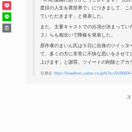
度目の人生を異世界で』につきまして、こ
ていただきます」と発表した。
また、主要キャストでの出演が決まってい
２）らも相次いで降板を発表した。
原作者のまいん氏は５日に自身のツイッタ
て、多くの方に非常に不快な思いをさせて
上げます」と謝罪。ツイートの削除とアカ
引用元:
https://headlines.yahoo.co.jp/hl?a=2018060
ス