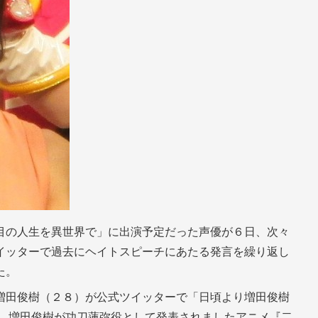
目の人生を異世界で」に出演予定だった声優が６日、次々
イッターで過去にヘイトスピーチにあたる発言を繰り返し
た。
増田俊樹（２８）が公式ツイッターで「日頃より増田俊樹
日、増田俊樹が功刀蓮弥役として発表されましたアニメ『二