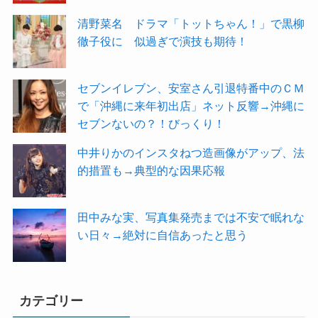
清野菜名 ドラマ「トットちゃん！」で黒柳
徹子役に 似過ぎで演技も期待！
セブンイレブン、安室さん引退特番中のＣＭ
で「沖縄に来年初出店」ネット反響→沖縄に
セブンないの？！びっくり！
中井りかのインスタねつ造画像がアップ、法
的措置も→典型的な因果応報
田中みな実、写真集発売までは不安で眠れな
い日々→絶対に自信あったと思う
カテゴリー