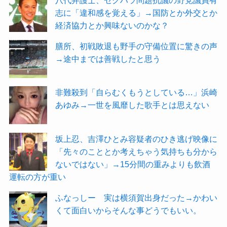
八代弁護士、セクハラ問題抗議の野党議員有
志に「違和感を覚える」→国防とか外交とか
経済協力とか興味ないのかな？
膳所、初戦敗退も野手の守備位置に驚きの声
→途中までは善戦したと思う
非難殺到「自らむくもうとしている…」浜崎
あゆみ→一世を風靡した歌手とは思えない
坂上忍、吉澤ひとみ容疑者のひき逃げ映像に
「先々のこととか考えちゃう気持ちも分から
ないではない」→15分間の重みよりも飲酒
運転の方が重い
ふなっしー 実は横須賀出身だった→かわい
くて面白いからそんな事どうでもいい。