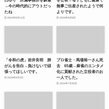
口ゆり 所属事務所を解雇
を公表→母子ともに健康で
→今の時代的にアウトだっ
無事ご出産されたようで何
たね
よりです。
2024年8月11日
2024年8月9日
「令和の虎」岩井良明 肺
プロ雀士・馬場裕一さん死
がんを告白→負けないで頑
去 65歳→麻雀のエンタメ
張ってほしいです。
化に貢献された立役者のお
一人でした。
2024年8月2日
2024年7月30日