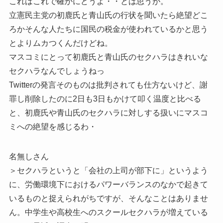
これはこれで確かにどうよ・・とは思うが。
立憲民主党の初鹿氏と青山氏の行状を聞いたら絶望どこ
ろかそんな人たちに国民の税金が使われているかと思う
とよりムカつくんだけどね。
マスコミにとって初鹿氏と青山氏のセクハラはきれいな
セクハラなんでしょうねっ
Twitterの発言そのものは批判されても仕方ないけど、謝
罪し削除したのに2日も3日もかけて叩く温度と比べる
と、初鹿氏や青山氏のセクハラに対しする扱いにマスコ
ミへの絶望を感じるわ・
名無しさん
＞セクハラというと「会社の上司が部下に」というよう
に、労働環境下におけるパワーバランスのなかで起きて
いるものと捉えられがちですが、そんなことはありませ
ん。中学生や高校生へのスクールセクハラが増えている