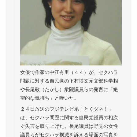
女優で作家の中江有里（４４）が、セクハラ
問題に対する自民党の下村博文元文部科学相
や長尾敬（たかし）衆院議員らの発言に「絶
望的な気持ち」と嘆いた。
２４日放送のフジテレビ系「とくダネ！」
は、セクハラ問題に関する自民党議員の相次
ぐ失言を取り上げた。長尾議員は野党の女性
議員らがセクハラ撲滅を訴える場面の写真を