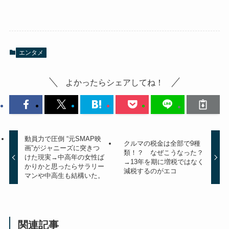
エンタメ
よかったらシェアしてね！
動員力で圧倒 “元SMAP映
クルマの税金は全部で9種
画”がジャニーズに突きつ
類！？ なぜこうなった？
けた現実→中高年の女性ば
→13年を期に増税ではなく
かりかと思ったらサラリー
減税するのがエコ
マンや中高生も結構いた。
関連記事