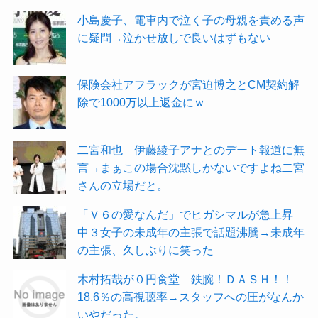
小島慶子、電車内で泣く子の母親を責める声
に疑問→泣かせ放しで良いはずもない
保険会社アフラックが宮迫博之とCM契約解
除で1000万以上返金にｗ
二宮和也 伊藤綾子アナとのデート報道に無
言→まぁこの場合沈黙しかないですよね二宮
さんの立場だと。
「Ｖ６の愛なんだ」でヒガシマルが急上昇
中３女子の未成年の主張で話題沸騰→未成年
の主張、久しぶりに笑った
木村拓哉が０円食堂 鉄腕！ＤＡＳＨ！！
18.6％の高視聴率→スタッフへの圧がなんか
いやだった。