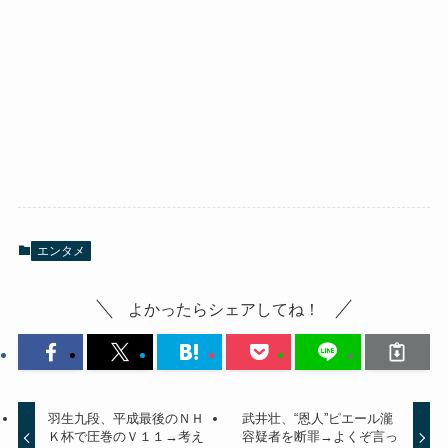
エンタメ
よかったらシェアしてね！
羽生九段、平成最後のＮＨ
武井壮、“恩人”ピエール瀧
Ｋ杯で圧巻のＶ１１→考え
容疑者を断罪→よくぞ言っ