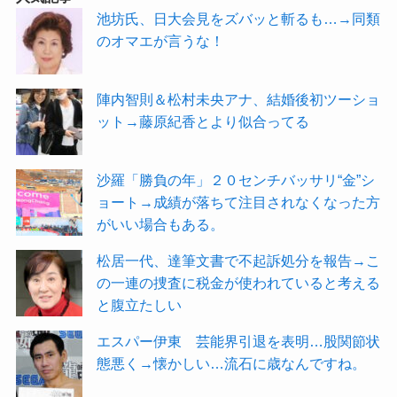
池坊氏、日大会見をズバッと斬るも…→同類
のオマエが言うな！
陣内智則＆松村未央アナ、結婚後初ツーショ
ット→藤原紀香とより似合ってる
沙羅「勝負の年」２０センチバッサリ“金”シ
ョート→成績が落ちて注目されなくなった方
がいい場合もある。
松居一代、達筆文書で不起訴処分を報告→こ
の一連の捜査に税金が使われていると考える
と腹立たしい
エスパー伊東 芸能界引退を表明…股関節状
態悪く→懐かしい…流石に歳なんですね。