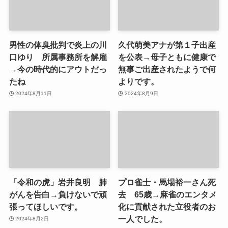
男性の体臭批判で炎上の川
久代萌美アナが第１子出産
口ゆり 所属事務所を解雇
を公表→母子ともに健康で
→今の時代的にアウトだっ
無事ご出産されたようで何
たね
よりです。
2024年8月11日
2024年8月9日
「令和の虎」岩井良明 肺
プロ雀士・馬場裕一さん死
がんを告白→負けないで頑
去 65歳→麻雀のエンタメ
張ってほしいです。
化に貢献された立役者のお
一人でした。
2024年8月2日