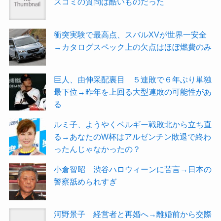
スコミの質問は酷いものだった
衝突実験で最高点、スバルXVが世界一安全
→カタログスペック上の欠点はほぼ燃費のみ
巨人、由伸采配裏目 ５連敗で６年ぶり単独
最下位→昨年を上回る大型連敗の可能性があ
る
ルミ子、ようやくベルギー戦敗北から立ち直
る→あなたのW杯はアルゼンチン敗退で終わ
ったんじゃなかったの？
小倉智昭 渋谷ハロウィーンに苦言→日本の
警察舐められすぎ
河野景子 経営者と再婚へ→離婚前から交際