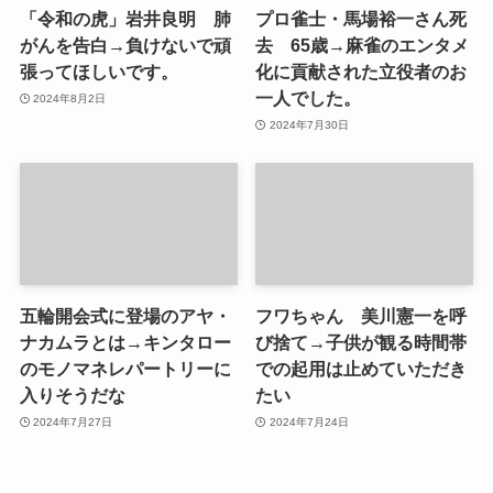
「令和の虎」岩井良明 肺
プロ雀士・馬場裕一さん死
がんを告白→負けないで頑
去 65歳→麻雀のエンタメ
張ってほしいです。
化に貢献された立役者のお
一人でした。
2024年8月2日
2024年7月30日
五輪開会式に登場のアヤ・
フワちゃん 美川憲一を呼
ナカムラとは→キンタロー
び捨て→子供が観る時間帯
のモノマネレパートリーに
での起用は止めていただき
入りそうだな
たい
2024年7月27日
2024年7月24日