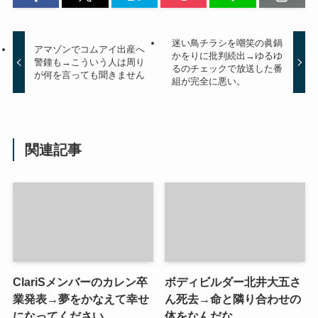
迷い鳥チラシを嘲笑の眞鍋
アマゾンでコムアイ出産へ
かをりに批判続出→ゆるゆ
警鐘も→こういう人は周り
るのチェックで放送した番
が何を言っても聞きません
組が完全に悪い。
関連記事
ClariSメンバーのカレン卒
ボディビルダー北井大五さ
業発表→夢をかなえて幸せ
ん死去→命と隣り合わせの
になってください。
体をなんだな