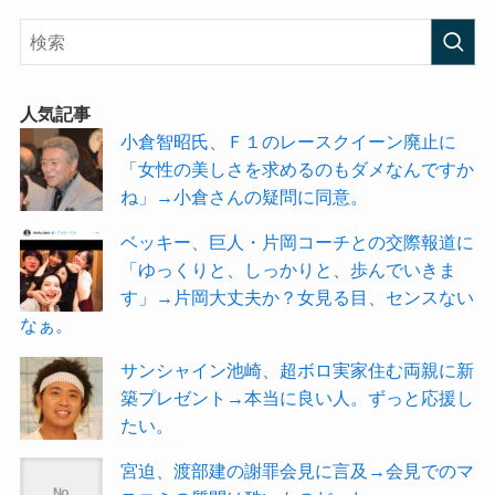
人気記事
小倉智昭氏、Ｆ１のレースクイーン廃止に
「女性の美しさを求めるのもダメなんですか
ね」→小倉さんの疑問に同意。
ベッキー、巨人・片岡コーチとの交際報道に
「ゆっくりと、しっかりと、歩んでいきま
す」→片岡大丈夫か？女見る目、センスない
なぁ。
サンシャイン池崎、超ボロ実家住む両親に新
築プレゼント→本当に良い人。ずっと応援し
たい。
宮迫、渡部建の謝罪会見に言及→会見でのマ