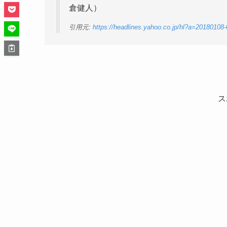
倉健人）
引用元:
https://headlines.yahoo.co.jp/hl?a=20180108
ス