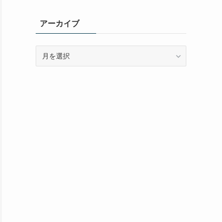
ゴ
リ
アーカイブ
ー
ア
ー
カ
イ
ブ