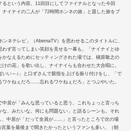
するという内容。11回目にしてファイナルとなった今回
、ナイナイの二人が「72時間ホンネの旅」と題した旅をプ
ホンネテレビ」（AbemaTV）を思わせるこのタイトルに、
思わず言ってしまい笑顔を見せる一幕も。「ナイナイとゆ
をかなえるためにセッティングされた場では、槇原敬之の
だけの花」を歌い出し、ナイナイらも合わせた大合唱に。
ばいい～♪」と口ずさんで親指を上げる振り付けをし、「で
るワケねぇだろ……忘れるワケねぇだろ」とつぶやいた。
で中居が「みんな思っていると思う。これちょっと言っち
かな、みたいな。何にも問題ない」と語るシーンも。それ
返し、中居が「だって全員が……」と言ったところで次の場
の言葉を最後まで聞きたかったというファンも多い。（朝