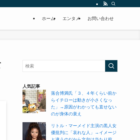
ホーム
エンタメ
お問い合わせ
て
人気記事
落合博満氏「３、４年くらい前か
らイチローは動きが小さくなっ
た」→原因がわかっても直せない
のが身体の衰え
リトル・マーメイド主演の黒人女
優批判に「哀れな人」→イメージ
と違うのだから文句は当たり前。