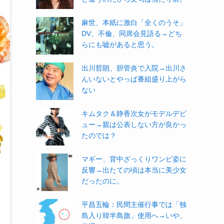
麻世、本紙に激白「全くのうそ」
DV、不倫、同席会見語る→どち
らにも嘘があると思う。
出川哲朗、胆管炎で入院→出川さ
んいないとやっぱ番組盛り上がら
ない
キムタク＆静香次女がモデルデビ
ュー→親は公表しない方が良かっ
たのでは？
マギー、背中ざっくりワンピ姿に
反響→出たての頃は本当に美少女
だったのに。
平昌五輪：民間主催行事では「独
島入り韓半島旗」使用へ→いや、