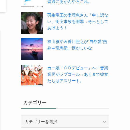
普通にあかんやろこれ。
羽生竜王の妻理恵さん「申し訳な
い」衝突事故を謝罪→そっとして
あげよう！
福山雅治＆香川照之が“自然愛”熱
弁→龍馬伝…懐かしいな
カー娘「ＣＤデビュー」へ！音楽
業界がラブコール→あくまで彼女
たちはアスリート。
カテゴリー
カ
テ