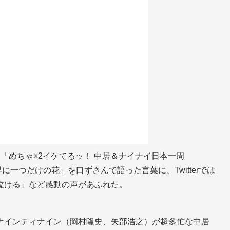
「めちゃ×2イケてるッ！ 中居＆ナイナイ日本一周
界に一つだけの花」を口ずさんで語った言葉に、Twitterでは
泣ける」など感動の声があふれた。
ナインティナイン（岡村隆史、矢部浩之）が超多忙な中居