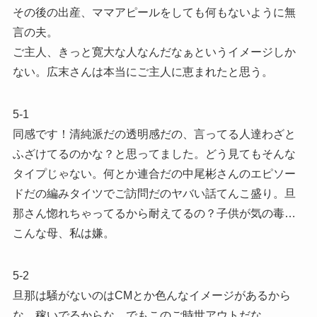
その後の出産、ママアピールをしても何もないように無
言の夫。
ご主人、きっと寛大な人なんだなぁというイメージしか
ない。広末さんは本当にご主人に恵まれたと思う。
5-1
同感です！清純派だの透明感だの、言ってる人達わざと
ふざけてるのかな？と思ってました。どう見てもそんな
タイプじゃない。何とか連合だの中尾彬さんのエピソー
ドだの編みタイツでご訪問だのヤバい話てんこ盛り。旦
那さん惚れちゃってるから耐えてるの？子供が気の毒…
こんな母、私は嫌。
5-2
旦那は騒がないのはCMとか色んなイメージがあるから
な。稼いでるからな。でもこのご時世アウトだな。