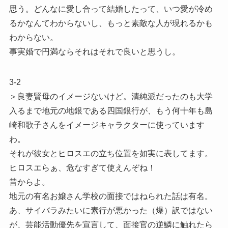
思う。どんなに愛し合って結婚したって、いつ愛が冷め
るかなんてわからないし、もっと素敵な人が現れるかも
わからない。
事実婚で円満ならそれはそれで良いと思うし。
3-2
＞良妻賢母のイメージないけど。清純派だったのも大学
入るまで地元の地銀である四国銀行が、もう何十年も島
崎和歌子さんをイメージキャラクターに使っています
わ。
それが彼女とヒロスエの立ち位置を如実に表してます。
ヒロスエらぁ、危なすぎて使えんぞね！
昔からよ。
地元の有名お嬢さん学校の面接ではねられた話は有名。
あ、サイバラみたいに素行が悪かった（爆）訳ではない
が、芸能活動優先を宣言して、面接官の逆鱗に触れたら