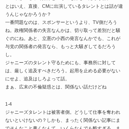
とはいえ、直接、CMに出演しているタレントとは話が違
うんじゃなかろうか？
一番問題なのは、スポンサーというより、TV側だろう
ね。政権関係者の失言なんかは、切り取って差別だと騒
ぐのにね。あと、立憲の小西の発言なんかでも、これが
与党の関係者の発言なら、もっと大騒ぎしてるだろう
し。
ジャニーズのタレント守るためにも、事務所に対して
は、厳しく追及すべきだろう。起用を止める必要がない
にせよ、追及はしろよって話。
まぁ、広末の不倫疑惑とは、関係ない話だけどね
1-4
ジャニーズタレントは被害者側。どうして仕事を奪われ
ないといけないの？しかも、まったく関係ない記事にま
でそんなこと書くなんて…いくらなんでも酷すぎる。ま