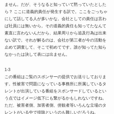
ません。だが、そうなると知っていて黙っていたとした
ら？ ここに道義的責任が発生する訳で。ここをごっちゃ
にして話してる人が多いかな。会社としての責任は言わ
ば社員には無いから。その道義的責任も知ってたなんて
素直に言わないんだから、結果周りから追及行為は出来
ない訳で。それが解るのは、会社が第三者が今の活動を
止めて調査して、そこで初めてです。誰が知ってた知ら
なかったは決して表には出ません。
1-3
この番組はご覧のスポンサーの提供でお送りしておりま
す。性被害で問題になっている事務所に所属しているタ
レントが出演している番組をスポンサードしているとい
う点ではイメージ低下にも繋がるかもしれないですね。
ただ、被害者側、加害者側、傍観者等いろんな立場のタ
レントがいる中で排除というのも難しいだろうね。