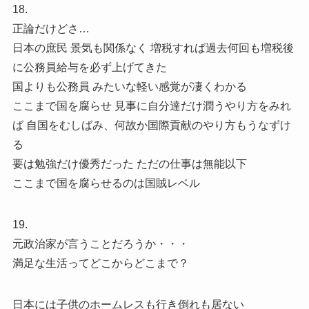
18.
正論だけどさ…
日本の庶民 景気も関係なく 増税すれば過去何回も増税後
に公務員給与を必ず上げてきた
国よりも公務員 みたいな軽い感覚が凄くわかる
ここまで国を腐らせ 見事に自分達だけ潤うやり方をみれ
ば 自国をむしばみ、何故か国際貢献のやり方もうなずけ
る
要は勉強だけ優秀だった ただの仕事は無能以下
ここまで国を腐らせるのは国賊レベル
19.
元政治家が言うことだろうか・・・
満足な生活ってどこからどこまで？
日本には子供のホームレスも行き倒れも居ない