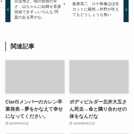
宮迫博之、闇の状態の辛
板東英二 ロケ映像ほぼ全
さ…山ちゃんに結婚を直接
カットに騒然→外野が吠え
祝福できず→いろんな 問
てもどうしょうも無い
題のある男やな。
関連記事
ClariSメンバーのカレン卒
ボディビルダー北井大五さ
業発表→夢をかなえて幸せ
ん死去→命と隣り合わせの
になってください。
体をなんだな
2024年9月1日
2024年8月21日