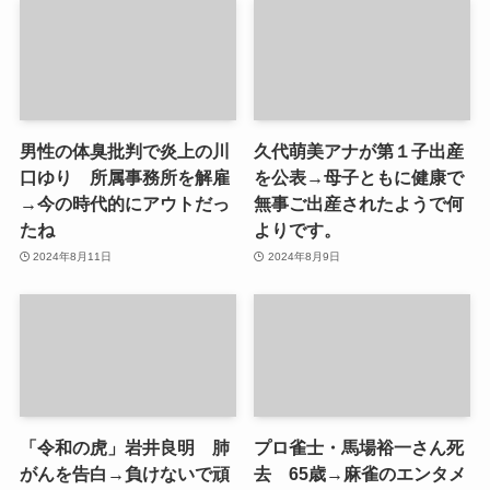
男性の体臭批判で炎上の川
久代萌美アナが第１子出産
口ゆり 所属事務所を解雇
を公表→母子ともに健康で
→今の時代的にアウトだっ
無事ご出産されたようで何
たね
よりです。
2024年8月11日
2024年8月9日
「令和の虎」岩井良明 肺
プロ雀士・馬場裕一さん死
がんを告白→負けないで頑
去 65歳→麻雀のエンタメ