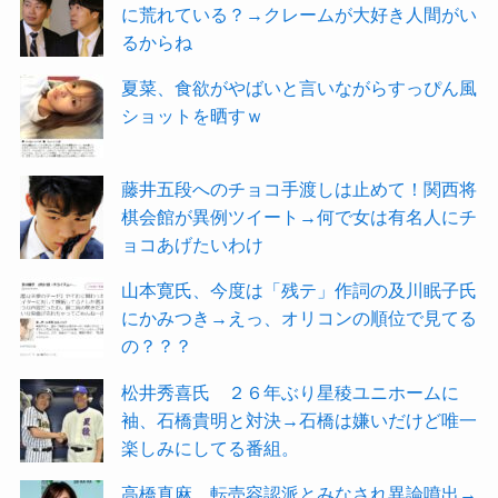
に荒れている？→クレームが大好き人間がい
るからね
夏菜、食欲がやばいと言いながらすっぴん風
ショットを晒すｗ
藤井五段へのチョコ手渡しは止めて！関西将
棋会館が異例ツイート→何で女は有名人にチ
ョコあげたいわけ
山本寛氏、今度は「残テ」作詞の及川眠子氏
にかみつき→えっ、オリコンの順位で見てる
の？？？
松井秀喜氏 ２６年ぶり星稜ユニホームに
袖、石橋貴明と対決→石橋は嫌いだけど唯一
楽しみにしてる番組。
高橋真麻、転売容認派とみなされ異論噴出→