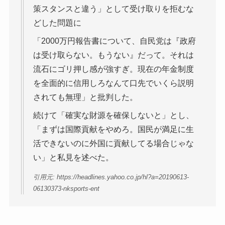
策スタンスと違う」として受け取りを拒むな
どした問題に
「2000万円報告書について、自民党は『政府
は受け取らない。もうない』だって。それは
流石にゴリ押し感が強すぎ。現在の年金制度
を全面的に信用しろなんて口先でいくら説明
されても無理」と批判した。
続けて「確実な財源を確保しないと」とし、
「まずは国際貢献をやめろ。国民が満足に生
活できないのに外国に貢献してる場合じゃな
い」と私見を述べた。
引用元: https://headlines.yahoo.co.jp/hl?a=20190613-
06130373-nksports-ent