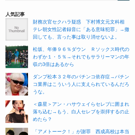
人気記事
財務次官セクハラ疑惑 下村博文元文科相
テレ朝女性記者録音に「ある意味犯罪」→撤
回しても、言った事は取り消せないよ。
松坂、年俸９６％ダウン Ｒソックス時代の
わずか１・５％→それでもサラリーマンの年
収の3倍はあるから
ダンプ松本３２年のパチンコ依存症→パチン
コ業界はこういう人に支えられているんだろ
うな。
＜森星＞アン・ハサウェイらセレブに囲まれ
落ち込む→もう、白人セレブを崇拝するの止
めたら？
「アメトーーク！」が謝罪 西成高校は本当