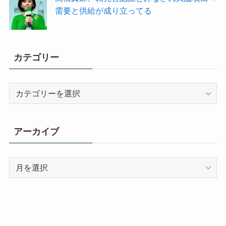
需要と供給が成り立ってる
カテゴリー
カ
テ
ゴ
リ
アーカイブ
ー
ア
ー
カ
イ
ブ