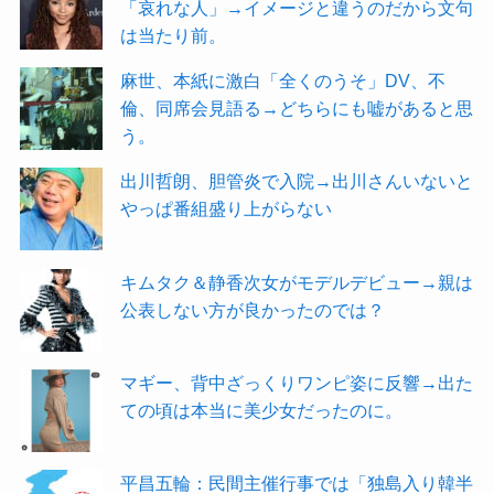
「哀れな人」→イメージと違うのだから文句
は当たり前。
麻世、本紙に激白「全くのうそ」DV、不
倫、同席会見語る→どちらにも嘘があると思
う。
出川哲朗、胆管炎で入院→出川さんいないと
やっぱ番組盛り上がらない
キムタク＆静香次女がモデルデビュー→親は
公表しない方が良かったのでは？
マギー、背中ざっくりワンピ姿に反響→出た
ての頃は本当に美少女だったのに。
平昌五輪：民間主催行事では「独島入り韓半