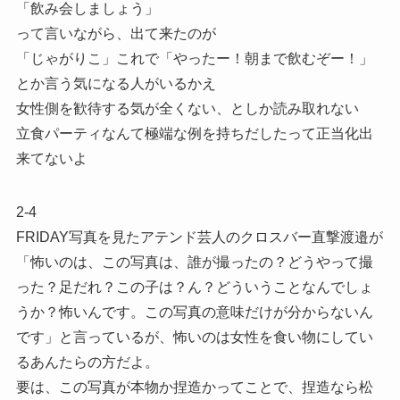
「飲み会しましょう」
って言いながら、出て来たのが
「じゃがりこ」これで「やったー！朝まで飲むぞー！」
とか言う気になる人がいるかえ
女性側を歓待する気が全くない、としか読み取れない
立食パーティなんて極端な例を持ちだしたって正当化出
来てないよ
2-4
FRIDAY写真を見たアテンド芸人のクロスバー直撃渡邉が
「怖いのは、この写真は、誰が撮ったの？どうやって撮
った？足だれ？この子は？ん？どういうことなんでしょ
うか？怖いんです。この写真の意味だけが分からないん
です」と言っているが、怖いのは女性を食い物にしてい
るあんたらの方だよ。
要は、この写真が本物か捏造かってことで、捏造なら松