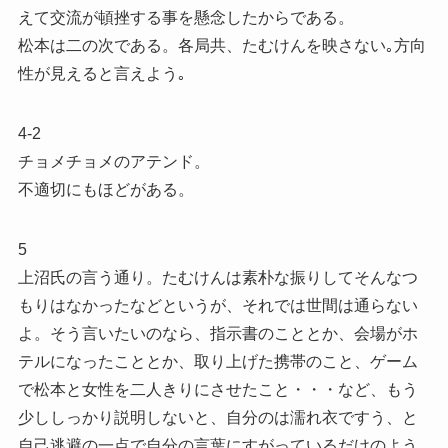
えて交流が頓挫する事を懸念したからである。
松本は二の次である。各局共、たむけんを映さない｡方向
性が見えると言えよう｡
4-2
チョメチョメのアテンド。
不適切にもほどがある。
5
上沼氏の言う通り。たむけんは素朴な振りしてそんなつ
もりはなかったなどというが、それでは世間は通らない
よ。そう言いたいのなら、指示書のこととか、会場がホ
テルになったこととか、取り上げた携帯のこと、ゲーム
で松本と女性を二人きりにさせたこと・・・など、もう
少ししっかり説明しないと、自分のは濡れ衣ですう、と
自己逃避の一点で自分の言葉にすがっているだけのよう