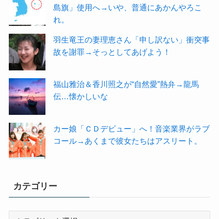
島旗」使用へ→いや、普通にあかんやろこ
れ。
羽生竜王の妻理恵さん「申し訳ない」衝突事
故を謝罪→そっとしてあげよう！
福山雅治＆香川照之が“自然愛”熱弁→龍馬
伝…懐かしいな
カー娘「ＣＤデビュー」へ！音楽業界がラブ
コール→あくまで彼女たちはアスリート。
カテゴリー
カ