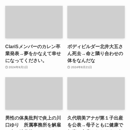
ClariSメンバーのカレン卒
ボディビルダー北井大五さ
業発表→夢をかなえて幸せ
ん死去→命と隣り合わせの
になってください。
体をなんだな
2024年9月1日
2024年8月21日
男性の体臭批判で炎上の川
久代萌美アナが第１子出産
口ゆり 所属事務所を解雇
を公表→母子ともに健康で