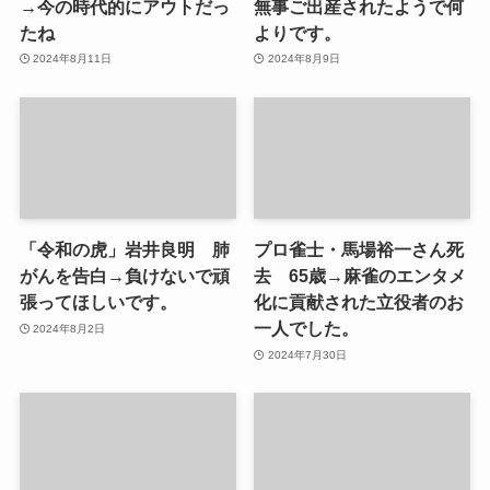
→今の時代的にアウトだっ
無事ご出産されたようで何
たね
よりです。
2024年8月11日
2024年8月9日
「令和の虎」岩井良明 肺
プロ雀士・馬場裕一さん死
がんを告白→負けないで頑
去 65歳→麻雀のエンタメ
張ってほしいです。
化に貢献された立役者のお
一人でした。
2024年8月2日
2024年7月30日