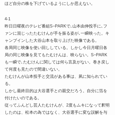
ほど自分の株を下げているようにしか思えない。
4-1
昨日日曜夜のテレビ番組S−PARKで､山本由伸投手に､フ
ァンに混じったたむけんが手を振る姿が､一瞬映った。キ
ャンブインした大谷山本を取り上げた映像である。
各局同じ映像を使い回ししている。しかし今日月曜日各
局の同じ映像を見てもたむけんは、映らない。S−PARK
も一瞬で､たむけんに関しては何ら言及がない。巻き戻し
て何度も見たので間違いない。
たむけんが山本投手と交流がある事は、夙に知られてい
る。
しかし最終目的は大谷選手との親交だろう。自分に箔を
付けたいのである。
従ってふんどし芸人たむけんが、2度もムキになって釈明
したのは、松本の為ではなく、大谷選手に変な誤解を与