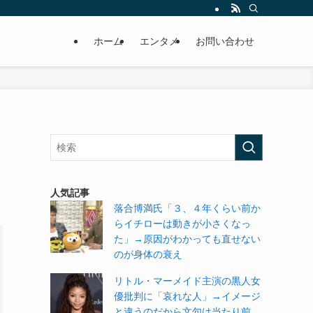
ホーム
エンタメ
お問い合わせ
人気記事
落合博満氏「３、４年くらい前か
らイチローは動きが小さくなっ
た」→原因がわかっても直せない
のが身体の衰え
リトル・マーメイド主演の黒人女
優批判に「哀れな人」→イメージ
と違うのだから文句は当たり前。