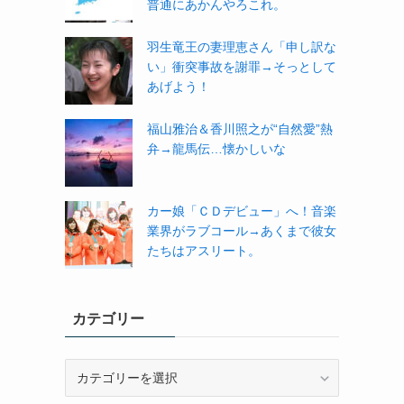
普通にあかんやろこれ。
羽生竜王の妻理恵さん「申し訳な
い」衝突事故を謝罪→そっとして
あげよう！
福山雅治＆香川照之が“自然愛”熱
弁→龍馬伝…懐かしいな
カー娘「ＣＤデビュー」へ！音楽
業界がラブコール→あくまで彼女
たちはアスリート。
カテゴリー
カ
テ