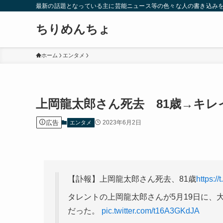
最新の話題となっている主に芸能ニュース等の色々な人の書き込み
ちりめんちょ
ホーム
エンタメ
上岡龍太郎さん死去 81歳→キ
広告
2023年6月2日
エンタメ
【訃報】上岡龍太郎さん死去、81歳
https:/
タレントの上岡龍太郎さんが5月19日に、
だった。
pic.twitter.com/t16A3GKdJA