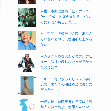
麻世、本紙に激白「全くのうそ」
DV、不倫、同席会見語る→どち
らにも嘘があると思う。
出川哲朗、胆管炎で入院→出川さ
んいないとやっぱ番組盛り上がら
ない
キムタク＆静香次女がモデルデビ
ュー→親は公表しない方が良かっ
たのでは？
マギー、背中ざっくりワンピ姿に
反響→出たての頃は本当に美少女
だったのに。
平昌五輪：民間主催行事では「独
島入り韓半島旗」使用へ→いや、