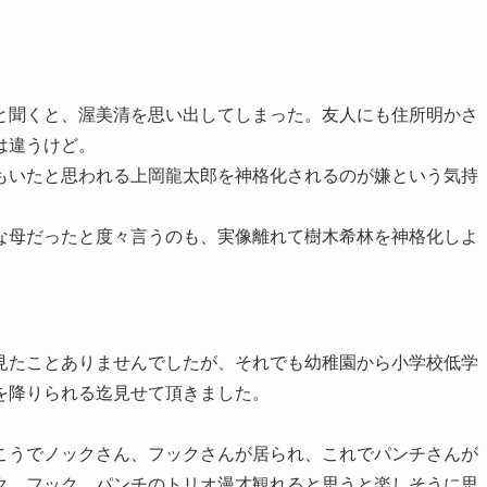
と聞くと、渥美清を思い出してしまった。友人にも住所明かさ
は違うけど。
もいたと思われる上岡龍太郎を神格化されるのが嫌という気持
な母だったと度々言うのも、実像離れて樹木希林を神格化しよ
見たことありませんでしたが、それでも幼稚園から小学校低学
を降りられる迄見せて頂きました。
。
こうでノックさん、フックさんが居られ、これでパンチさんが
ク、フック、パンチのトリオ漫才観れると思うと楽しそうに思