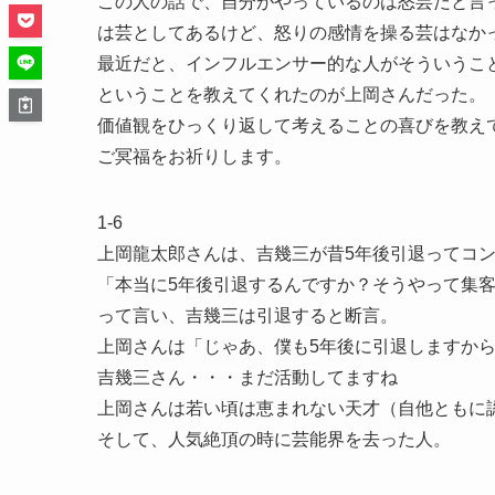
この人の話で、自分がやっているのは怒芸だと言
は芸としてあるけど、怒りの感情を操る芸はなか
最近だと、インフルエンサー的な人がそういうこ
ということを教えてくれたのが上岡さんだった。
価値観をひっくり返して考えることの喜びを教え
ご冥福をお祈りします。
1-6
上岡龍太郎さんは、吉幾三が昔5年後引退ってコ
「本当に5年後引退するんですか？そうやって集
って言い、吉幾三は引退すると断言。
上岡さんは「じゃあ、僕も5年後に引退しますか
吉幾三さん・・・まだ活動してますね
上岡さんは若い頃は恵まれない天才（自他ともに
そして、人気絶頂の時に芸能界を去った人。