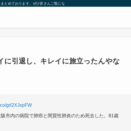
をまとめております。ぜひ皆さんご覧になっていってください。
レイに引退し、キレイに旅立ったんやな
/t.co/grl2XJxpFW
大阪市内の病院で肺癌と間質性肺炎のため死去した。81歳