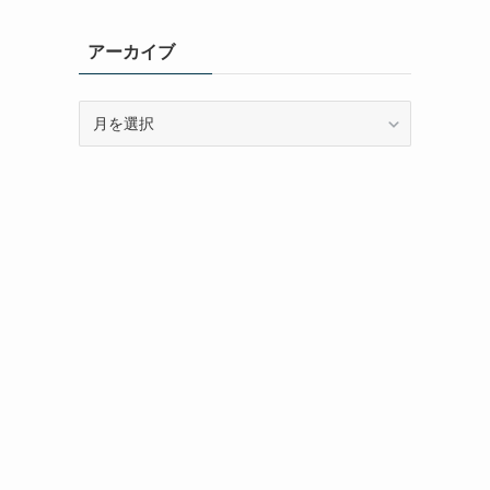
ゴ
リ
アーカイブ
ー
ア
ー
カ
イ
ブ