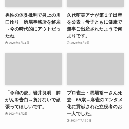
男性の体臭批判で炎上の川
久代萌美アナが第１子出産
口ゆり 所属事務所を解雇
を公表→母子ともに健康で
→今の時代的にアウトだっ
無事ご出産されたようで何
たね
よりです。
2024年8月11日
2024年8月9日
「令和の虎」岩井良明 肺
プロ雀士・馬場裕一さん死
がんを告白→負けないで頑
去 65歳→麻雀のエンタメ
張ってほしいです。
化に貢献された立役者のお
一人でした。
2024年8月2日
2024年7月30日