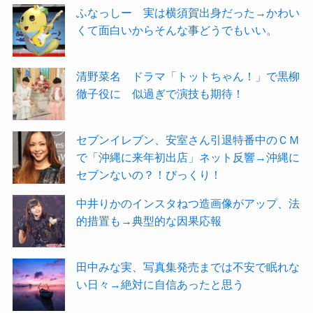
ふなっしー 実は横須賀出身だった→かわい
くて面白いからそんな事どうでもいい。
清野菜名 ドラマ「トットちゃん！」で黒柳
徹子役に 似過ぎで演技も期待！
セブンイレブン、安室さん引退特番中のＣＭ
で「沖縄に来年初出店」ネット反響→沖縄に
セブンないの？！びっくり！
中井りかのインスタねつ造画像がアップ、法
的措置も→典型的な因果応報
田中みな実、写真集発売までは不安で眠れな
い日々→絶対に自信あったと思う