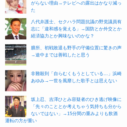
がらない理由→テレビへの露出はかなり減っ
た
八代弁護士、セクハラ問題抗議の野党議員有
志に「違和感を覚える」→国防とか外交とか
経済協力とか興味ないのかな？
膳所、初戦敗退も野手の守備位置に驚きの声
→途中までは善戦したと思う
非難殺到「自らむくもうとしている…」浜崎
あゆみ→一世を風靡した歌手とは思えない
坂上忍、吉澤ひとみ容疑者のひき逃げ映像に
「先々のこととか考えちゃう気持ちも分から
ないではない」→15分間の重みよりも飲酒
運転の方が重い